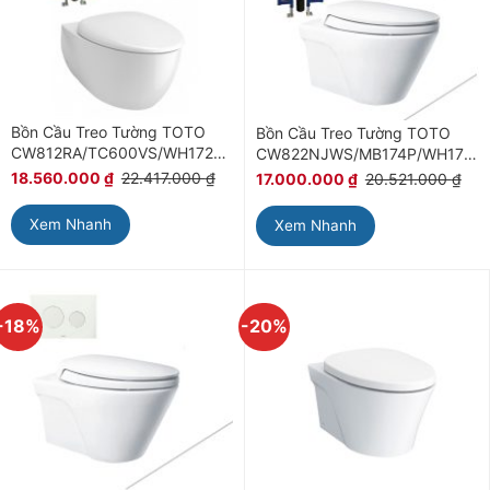
Bồn Cầu Treo Tường TOTO
Bồn Cầu Treo Tường TOTO
CW812RA/TC600VS/WH172A/MB175M#SS
CW822NJWS/MB174P/WH172A
18.560.000
₫
22.417.000
₫
17.000.000
₫
20.521.000
₫
Xem Nhanh
Xem Nhanh
-18%
-20%