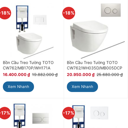
-18%
-18%
Bồn Cầu Treo Tường TOTO
Bồn Cầu Treo Tường TOTO
CW762/MB170P/WH171A
CW762/WH035D/MB005DCP
16.400.000
₫
19.882.000
₫
20.950.000
₫
25.680.000
₫
Xem Nhanh
Xem Nhanh
-17%
-17%