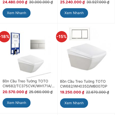
24.480.000
₫
30.000.000
₫
25.240.000
₫
30.927.000
₫
Xem Nhanh
Xem Nhanh
-18%
-15%
Bồn Cầu Treo Tường TOTO
Bồn Cầu Treo Tường TOTO
CW682/TC375CVK/WH171A/MB171M#SS
CW682/WH035D/MB007DP
20.570.000
₫
25.060.000
₫
19.250.000
₫
22.670.000
₫
Xem Nhanh
Xem Nhanh