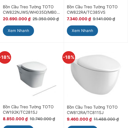
Bồn Cầu Treo Tường TOTO
Bồn Cầu Treo Tường TOTO
CW822NJWS/WH035D/MB005DG
CW822RA/TC385VS
20.690.000
₫
25.350.000
₫
7.340.000
₫
9.141.000
₫
Xem Nhanh
Xem Nhanh
-18%
-18%
Bồn Cầu Treo Tường TOTO
Bồn Cầu Treo Tường TOTO
CW192K/TC281SJ
CW812RA/TC811SJ
8.850.000
₫
10.740.000
₫
9.460.000
₫
11.488.000
₫