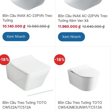
Bồn Cầu INAX AC-23PVN Treo
Bồn Cầu INAX AC-22PVN Treo
Tường
Tường Kèm Van Xả
10.140.000
₫
10.580.000
₫
11.960.000
₫
12.640.000
₫
Xem Nhanh
Xem Nhanh
-18%
-18%
Bồn Cầu Treo Tường TOTO
Bồn Cầu Treo Tường TOTO
CW522A/TC512A
CW542ME3UNW1/TC513A