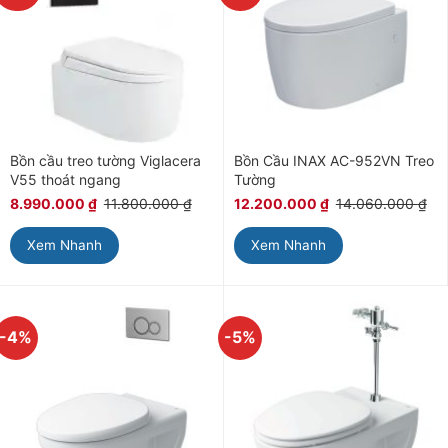
Bồn cầu treo tường Viglacera
Bồn Cầu INAX AC-952VN Treo
V55 thoát ngang
Tường
8.990.000
₫
11.800.000
₫
12.200.000
₫
14.060.000
₫
Xem Nhanh
Xem Nhanh
-4%
-5%