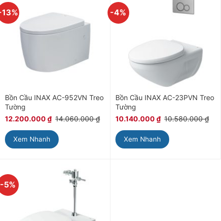
-13%
-4%
Bồn Cầu INAX AC-952VN Treo
Bồn Cầu INAX AC-23PVN Treo
Tường
Tường
12.200.000
₫
14.060.000
₫
10.140.000
₫
10.580.000
₫
Xem Nhanh
Xem Nhanh
-5%