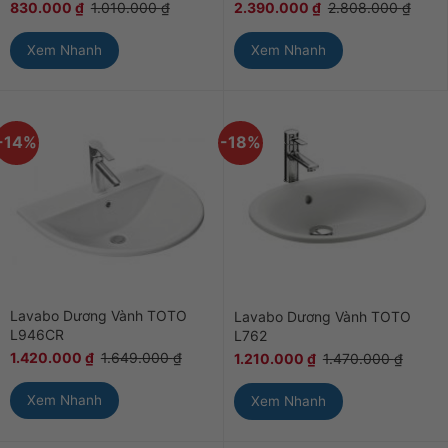
830.000
₫
1.010.000
₫
2.390.000
₫
2.808.000
₫
Xem Nhanh
Xem Nhanh
-14%
-18%
Lavabo Dương Vành TOTO
Lavabo Dương Vành TOTO
L946CR
L762
1.420.000
₫
1.649.000
₫
1.210.000
₫
1.470.000
₫
Xem Nhanh
Xem Nhanh