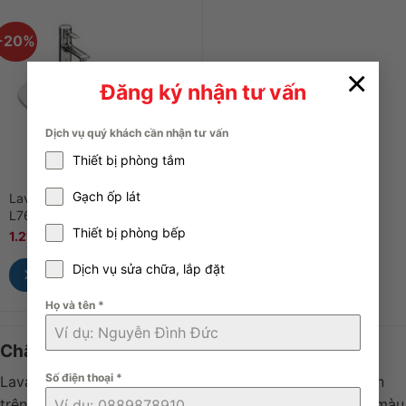
-20%
×
Đăng ký nhận tư vấn
Dịch vụ quý khách cần nhận tư vấn
Thiết bị phòng tắm
Gạch ốp lát
Lavabo Dương Vành TOTO
L763
Thiết bị phòng bếp
1.210.000
₫
1.512.000
₫
Dịch vụ sửa chữa, lắp đặt
Xem Nhanh
Họ và tên
*
Chậu rửa mặt dương vành là gì?
Số điện thoại
*
Lavabo dương vành là loại bồn rửa vừa với lỗ khoét sẵn
trên mặt bàn. Dòng sản phẩm này có nhiều hình dạng, màu