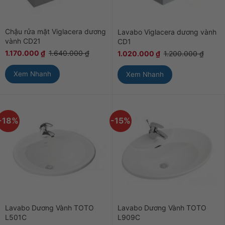
Chậu rửa mặt Viglacera dương
Lavabo Viglacera dương vành
vành CD21
CD1
1.170.000
₫
1.640.000
₫
1.020.000
₫
1.200.000
₫
Xem Nhanh
Xem Nhanh
-18%
-15%
Lavabo Dương Vành TOTO
Lavabo Dương Vành TOTO
L501C
L909C