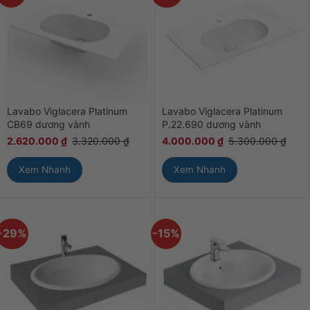
Lavabo Viglacera Platinum
Lavabo Viglacera Platinum
CB69 dương vành
P.22.690 dương vành
2.620.000
₫
3.320.000
₫
4.000.000
₫
5.300.000
₫
Xem Nhanh
Xem Nhanh
-29%
-15%