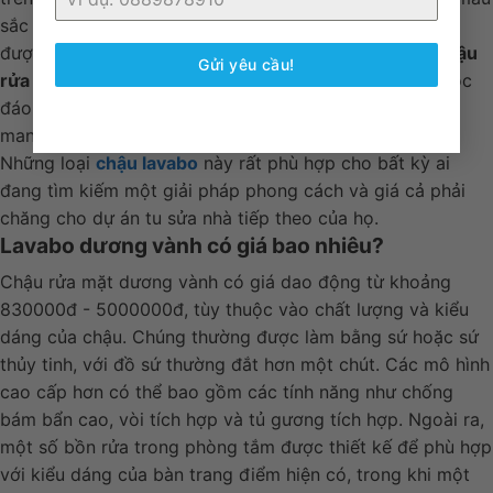
sắc và chất liệu khác nhau. Chúng dễ lắp đặt và có thể
được sử dụng với tủ gương không có bồn tích hợp.
Chậu
Gửi yêu cầu!
rửa mặt dương vành
là một cách thú vị để thêm nét độc
đáo cho không gian phòng tắm của bạn và có thể giúp
mang lại bất kỳ thiết kế thẩm mỹ nào cho cuộc sống.
Những loại
chậu lavabo
này rất phù hợp cho bất kỳ ai
đang tìm kiếm một giải pháp phong cách và giá cả phải
chăng cho dự án tu sửa nhà tiếp theo của họ.
Lavabo dương vành có giá bao nhiêu?
Chậu rửa mặt dương vành có giá dao động từ khoảng
830000đ - 5000000đ, tùy thuộc vào chất lượng và kiểu
dáng của chậu. Chúng thường được làm bằng sứ hoặc sứ
thủy tinh, với đồ sứ thường đắt hơn một chút. Các mô hình
cao cấp hơn có thể bao gồm các tính năng như chống
bám bẩn cao, vòi tích hợp và tủ gương tích hợp. Ngoài ra,
một số bồn rửa trong phòng tắm được thiết kế để phù hợp
với kiểu dáng của bàn trang điểm hiện có, trong khi một