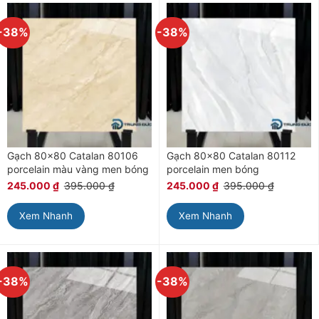
-38%
-38%
Gạch 80×80 Catalan 80106
Gạch 80×80 Catalan 80112
porcelain màu vàng men bóng
porcelain men bóng
245.000
₫
395.000
₫
245.000
₫
395.000
₫
Xem Nhanh
Xem Nhanh
-38%
-38%