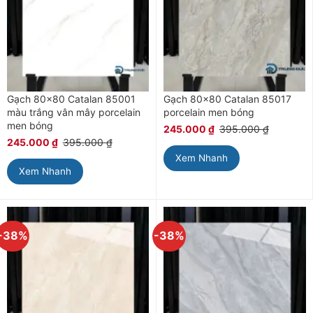
Gạch 80×80 Catalan 85001
Gạch 80×80 Catalan 85017
màu trắng vân mây porcelain
porcelain men bóng
men bóng
245.000
₫
395.000
₫
245.000
₫
395.000
₫
Xem Nhanh
Xem Nhanh
-38%
-38%