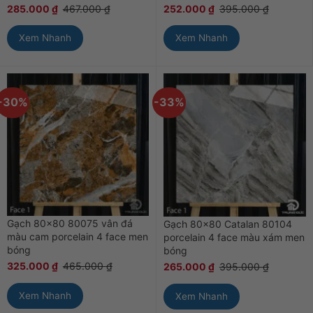
285.000
₫
467.000
₫
252.000
₫
395.000
₫
Xem Nhanh
Xem Nhanh
-30%
-33%
Gạch 80×80 80075 vân đá
Gạch 80×80 Catalan 80104
màu cam porcelain 4 face men
porcelain 4 face màu xám men
bóng
bóng
325.000
₫
465.000
₫
265.000
₫
395.000
₫
Xem Nhanh
Xem Nhanh