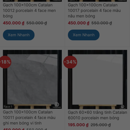
Gạch 100x100cm Catalan
Gạch 100x100cm Catalan
10012 porcelain 4 face men
10017 porcelain 4 face màu
bóng
nâu men bóng
450.000
₫
550.000
₫
450.000
₫
550.000
₫
Xem Nhanh
Xem Nhanh
-18%
-34%
Gạch 100x100cm Catalan
Gạch 60×60 trắng tinh Catalan
10011 porcelain 4 face màu
60010 porcelain men bóng
ghi men bóng vi tinh
195.000
₫
295.000
₫
450.000
₫
550.000
₫