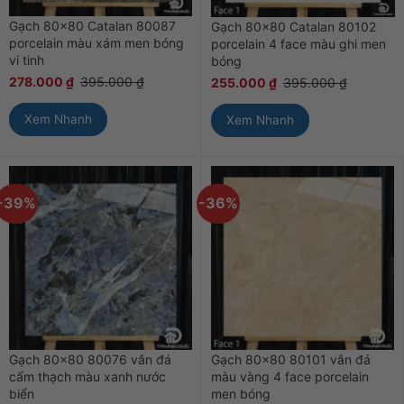
Gạch 80×80 Catalan 80087
Gạch 80×80 Catalan 80102
porcelain màu xám men bóng
porcelain 4 face màu ghi men
vi tinh
bóng
278.000
₫
395.000
₫
255.000
₫
395.000
₫
Xem Nhanh
Xem Nhanh
-39%
-36%
Gạch 80×80 80076 vân đá
Gạch 80×80 80101 vân đá
cẩm thạch màu xanh nước
màu vàng 4 face porcelain
biển
men bóng