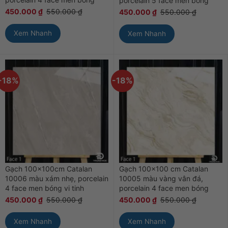
porcelain 5 face men bóng
450.000
₫
550.000
₫
450.000
₫
550.000
₫
Xem Nhanh
Xem Nhanh
-18%
-18%
Gạch 100x100cm Catalan
Gạch 100×100 cm Catalan
10006 màu xám nhẹ, porcelain
10005 màu vàng vân đá,
4 face men bóng vi tinh
porcelain 4 face men bóng
450.000
₫
550.000
₫
450.000
₫
550.000
₫
Xem Nhanh
Xem Nhanh