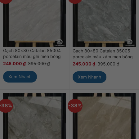
Gạch 80×80 Catalan 85004
Gạch 80×80 Catalan 85005
porcelain màu ghi men bóng
porcelain màu xám men bóng
245.000
₫
395.000
₫
245.000
₫
395.000
₫
Xem Nhanh
Xem Nhanh
-38%
-38%