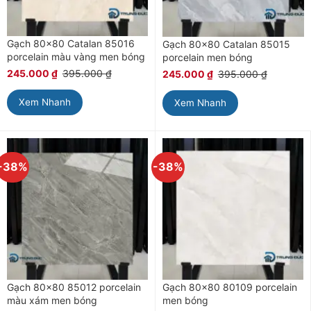
Gạch 80×80 Catalan 85016
Gạch 80×80 Catalan 85015
porcelain màu vàng men bóng
porcelain men bóng
245.000
₫
395.000
₫
245.000
₫
395.000
₫
Xem Nhanh
Xem Nhanh
-38%
-38%
Gạch 80×80 85012 porcelain
Gạch 80×80 80109 porcelain
màu xám men bóng
men bóng