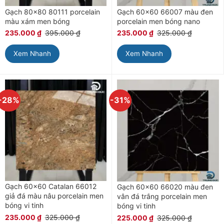
Gạch 80×80 80111 porcelain
Gạch 60×60 66007 màu đen
màu xám men bóng
porcelain men bóng nano
235.000
₫
395.000
₫
235.000
₫
325.000
₫
Xem Nhanh
Xem Nhanh
-28%
-31%
Gạch 60×60 Catalan 66012
Gạch 60×60 66020 màu đen
giả đá màu nâu porcelain men
vân đá trắng porcelain men
bóng vi tinh
bóng vi tinh
235.000
₫
325.000
₫
225.000
₫
325.000
₫