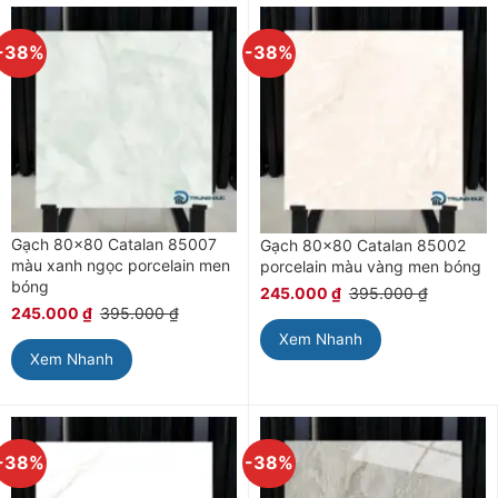
-38%
-38%
Gạch 80×80 Catalan 85007
Gạch 80×80 Catalan 85002
màu xanh ngọc porcelain men
porcelain màu vàng men bóng
bóng
245.000
₫
395.000
₫
245.000
₫
395.000
₫
Xem Nhanh
Xem Nhanh
-38%
-38%