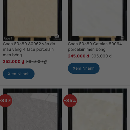
Gạch 80×80 80062 vân đá
Gạch 80×80 Catalan 80064
màu vàng 4 face porcelain
porcelain men bóng
men bóng
245.000
₫
395.000
₫
252.000
₫
395.000
₫
Xem Nhanh
Xem Nhanh
-33%
-35%