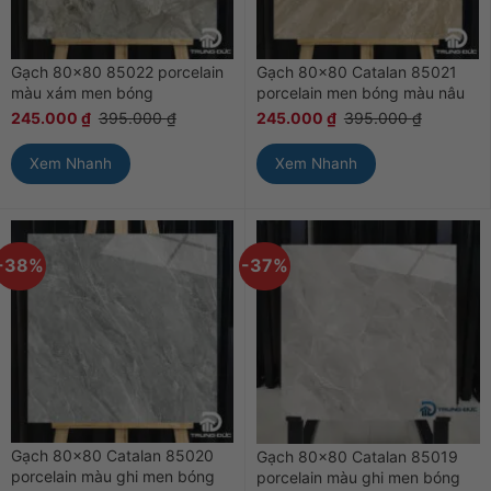
Gạch 80×80 85022 porcelain
Gạch 80×80 Catalan 85021
màu xám men bóng
porcelain men bóng màu nâu
245.000
₫
395.000
₫
245.000
₫
395.000
₫
Xem Nhanh
Xem Nhanh
-38%
-37%
Gạch 80×80 Catalan 85020
Gạch 80×80 Catalan 85019
porcelain màu ghi men bóng
porcelain màu ghi men bóng