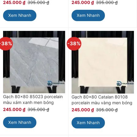
245.000
₫
395.000
₫
245.000
₫
395.000
₫
Xem Nhanh
Xem Nhanh
-38%
-38%
Gạch 80×80 85023 porcelain
Gạch 80×80 Catalan 80108
màu xám xanh men bóng
porcelain màu vàng men bóng
245.000
₫
395.000
₫
245.000
₫
395.000
₫
Xem Nhanh
Xem Nhanh