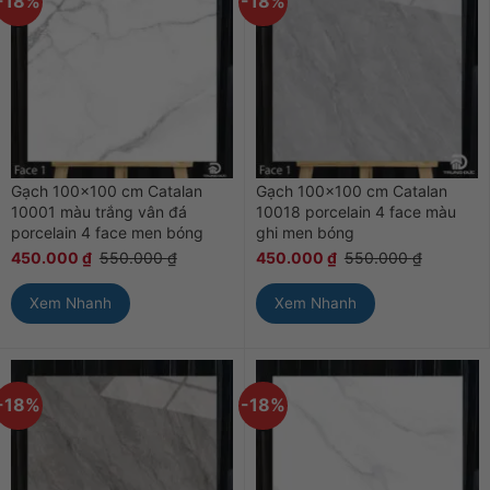
-18%
-18%
Gạch 100×100 cm Catalan
Gạch 100×100 cm Catalan
10001 màu trắng vân đá
10018 porcelain 4 face màu
porcelain 4 face men bóng
ghi men bóng
450.000
₫
550.000
₫
450.000
₫
550.000
₫
Xem Nhanh
Xem Nhanh
-18%
-18%