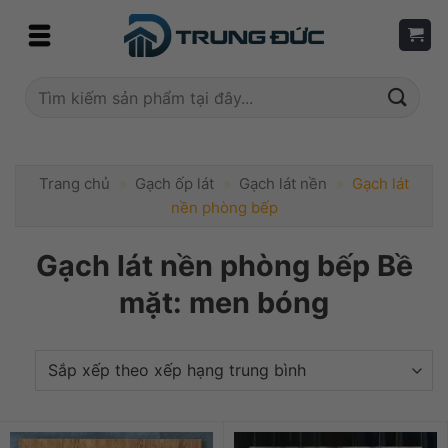
Skip
to
content
Tìm
kiếm:
Trang chủ
»
Gạch ốp lát
»
Gạch lát nền
»
Gạch lát
nền phòng bếp
Gạch lát nền phòng bếp Bề
mặt: men bóng