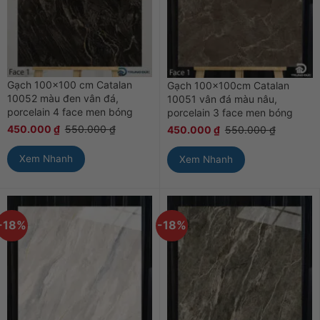
Gạch 100×100 cm Catalan
Gạch 100x100cm Catalan
10052 màu đen vân đá,
10051 vân đá màu nâu,
porcelain 4 face men bóng
porcelain 3 face men bóng
450.000
₫
550.000
₫
450.000
₫
550.000
₫
Xem Nhanh
Xem Nhanh
-18%
-18%