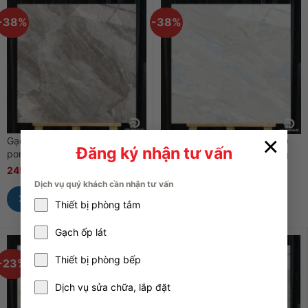
-38%
-38%
×
Gạch 80×80 Catalan 80048
Gạch 80×80 Catalan 80049
Đăng ký nhận tư vấn
porcelain màu xám men bóng
porcelain màu ghi men bóng
245.000
₫
395.000
₫
245.000
₫
395.000
₫
Dịch vụ quý khách cần nhận tư vấn
Xem Nhanh
Xem Nhanh
Thiết bị phòng tắm
Gạch ốp lát
Thiết bị phòng bếp
-23%
-33%
Dịch vụ sửa chữa, lắp đặt