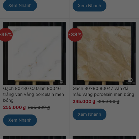
Xem Nhanh
Xem Nhanh
-35%
-38%
Gạch 80×80 Catalan 80046
Gạch 80×80 80047 vân đá
trắng vân vàng porcelain men
màu vàng porcelain men bóng
bóng
245.000
₫
395.000
₫
255.000
₫
395.000
₫
Xem Nhanh
Xem Nhanh