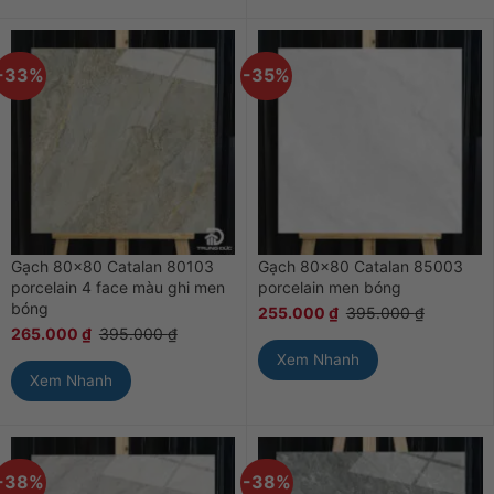
-33%
-35%
Gạch 80×80 Catalan 80103
Gạch 80×80 Catalan 85003
porcelain 4 face màu ghi men
porcelain men bóng
bóng
255.000
₫
395.000
₫
265.000
₫
395.000
₫
Xem Nhanh
Xem Nhanh
-38%
-38%