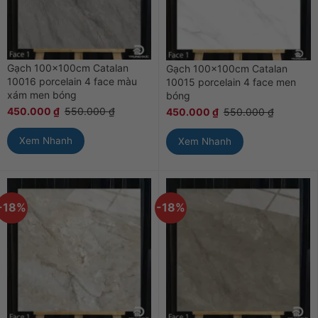
Gạch 100x100cm Catalan
Gạch 100x100cm Catalan
10016 porcelain 4 face màu
10015 porcelain 4 face men
xám men bóng
bóng
450.000
₫
550.000
₫
450.000
₫
550.000
₫
Xem Nhanh
Xem Nhanh
-18%
-18%