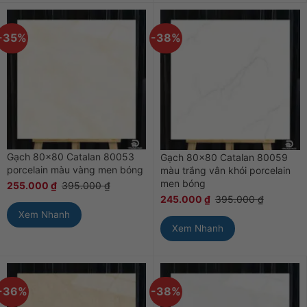
-35%
-38%
Gạch 80×80 Catalan 80053
Gạch 80×80 Catalan 80059
porcelain màu vàng men bóng
màu trắng vân khói porcelain
men bóng
255.000
₫
395.000
₫
245.000
₫
395.000
₫
Xem Nhanh
Xem Nhanh
-36%
-38%