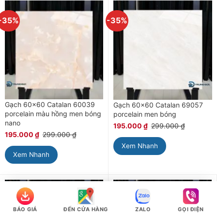
-35%
-35%
Gạch 60×60 Catalan 60039
Gạch 60×60 Catalan 69057
porcelain màu hồng men bóng
porcelain men bóng
nano
195.000
₫
299.000
₫
195.000
₫
299.000
₫
Xem Nhanh
Xem Nhanh
-36%
-27%
BÁO GIÁ
ĐẾN CỬA HÀNG
ZALO
GỌI ĐIỆN