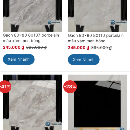
Gạch 80×80 80107 porcelain
Gạch 80×80 80110 porcelain
màu xám men bóng
màu xám men bóng
245.000
₫
395.000
₫
245.000
₫
395.000
₫
Xem Nhanh
Xem Nhanh
-41%
-28%