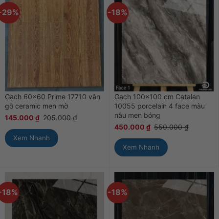
-29%
-18%
Gạch 60×60 Prime 17710 vân
Gạch 100×100 cm Catalan
gỗ ceramic men mờ
10055 porcelain 4 face màu
nâu men bóng
145.000
₫
205.000
₫
450.000
₫
550.000
₫
Xem Nhanh
Xem Nhanh
-18%
-18%