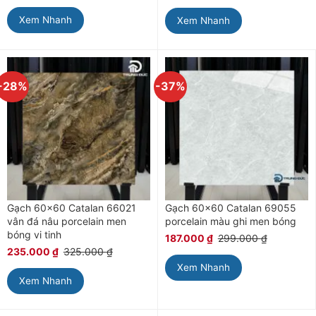
Xem Nhanh
Xem Nhanh
-28%
-37%
Gạch 60×60 Catalan 66021
Gạch 60×60 Catalan 69055
vân đá nâu porcelain men
porcelain màu ghi men bóng
bóng vi tinh
187.000
₫
299.000
₫
235.000
₫
325.000
₫
Xem Nhanh
Xem Nhanh