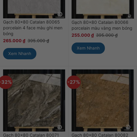
Gạch 80×80 Catalan 80065
Gạch 80×80 Catalan 80066
porcelain 4 face màu ghi men
porcelain màu vàng men bóng
bóng
255.000
₫
395.000
₫
265.000
₫
395.000
₫
Xem Nhanh
Xem Nhanh
-32%
-27%
Gạch 80×80 Catalan 80071
Gạch 80×80 Catalan 80082