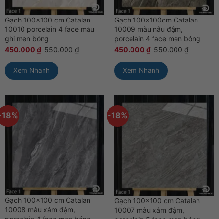
Gạch 100×100 cm Catalan
Gạch 100x100cm Catalan
10010 porcelain 4 face màu
10009 màu nâu đậm,
ghi men bóng
porcelain 4 face men bóng
450.000
₫
550.000
₫
450.000
₫
550.000
₫
Xem Nhanh
Xem Nhanh
-18%
-18%
Gạch 100×100 cm Catalan
Gạch 100×100 cm Catalan
10008 màu xám đậm,
10007 màu xám đậm,
porcelain 4 face men bóng