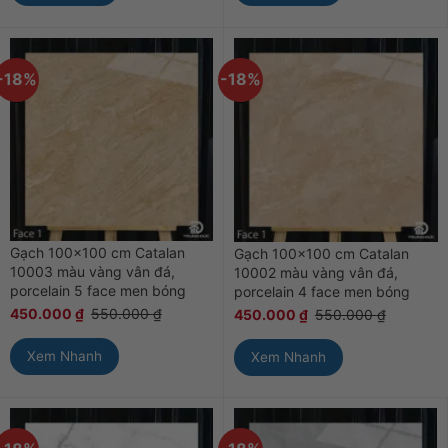
-18%
-18%
Gạch 100×100 cm Catalan
Gạch 100×100 cm Catalan
10003 màu vàng vân đá,
10002 màu vàng vân đá,
porcelain 5 face men bóng
porcelain 4 face men bóng
450.000
₫
550.000
₫
450.000
₫
550.000
₫
Xem Nhanh
Xem Nhanh