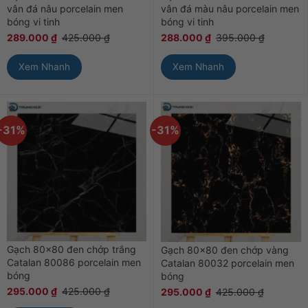
vân đá nâu porcelain men
vân đá màu nâu porcelain men
bóng vi tinh
bóng vi tinh
289.000
₫
425.000
₫
288.000
₫
395.000
₫
Xem Nhanh
Xem Nhanh
-31%
-31%
Gạch 80×80 đen chớp trắng
Gạch 80×80 đen chớp vàng
Catalan 80086 porcelain men
Catalan 80032 porcelain men
bóng
bóng
295.000
₫
425.000
₫
295.000
₫
425.000
₫