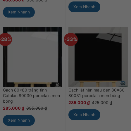
Xem Nhanh
Xem Nhanh
-28%
-33%
Gạch 80×80 trắng tinh
Gạch lát nền màu đen 80×80
Catalan 80030 porcelain men
80031 porcelain men bóng
bóng
285.000
₫
425.000
₫
285.000
₫
395.000
₫
Xem Nhanh
Xem Nhanh