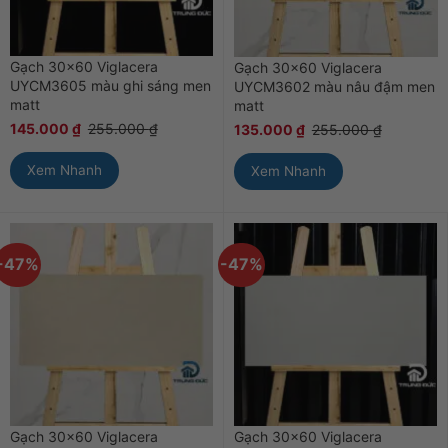
Gạch 30×60 Viglacera
Gạch 30×60 Viglacera
UYCM3605 màu ghi sáng men
UYCM3602 màu nâu đậm men
matt
matt
145.000
₫
255.000
₫
135.000
₫
255.000
₫
Xem Nhanh
Xem Nhanh
-47%
-47%
Gạch 30×60 Viglacera
Gạch 30×60 Viglacera