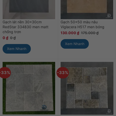
Gạch lát nền 30x30cm
Gạch 50×50 màu nâu
RedStar 334830 men matt
Viglacera H517 men bóng
chống trơn
130.000
₫
175.000
₫
0
₫
0
₫
Xem Nhanh
Xem Nhanh
-33%
-33%