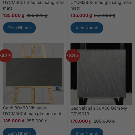
UYCM3601 màu nâu sáng men
UYCM3603 màu ghi sáng men
matt
matt
135.000
₫
255.000
₫
135.000
₫
255.000
₫
Xem Nhanh
Xem Nhanh
-47%
-33%
Gạch 30×60 Viglacera
Gạch lát sân 50×50 Gốm Mỹ
UYCM3604 màu ghi men matt
GSV5013
135.000
₫
255.000
₫
178.000
₫
265.000
₫
Xem Nhanh
Xem Nhanh