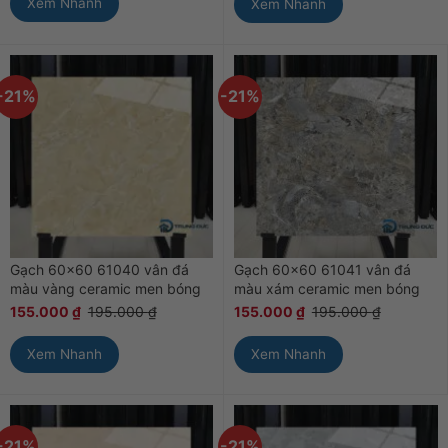
Xem Nhanh
Xem Nhanh
-21%
-21%
Gạch 60×60 61040 vân đá
Gạch 60×60 61041 vân đá
màu vàng ceramic men bóng
màu xám ceramic men bóng
155.000
₫
195.000
₫
155.000
₫
195.000
₫
Xem Nhanh
Xem Nhanh
-21%
-21%