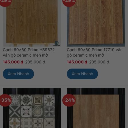
-29%
-29%
Gạch 60×60 Prime HB9672
Gạch 60×60 Prime 17710 vân
vân gỗ ceramic men mờ
gỗ ceramic men mờ
145.000
₫
205.000
₫
145.000
₫
205.000
₫
Xem Nhanh
Xem Nhanh
-35%
-24%