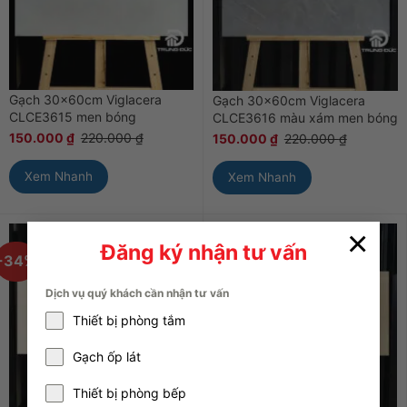
Gạch 30x60cm Viglacera
Gạch 30x60cm Viglacera
CLCE3615 men bóng
CLCE3616 màu xám men bóng
150.000
₫
220.000
₫
150.000
₫
220.000
₫
Xem Nhanh
Xem Nhanh
×
Đăng ký nhận tư vấn
-34%
-34%
Dịch vụ quý khách cần nhận tư vấn
Thiết bị phòng tắm
Gạch ốp lát
Thiết bị phòng bếp