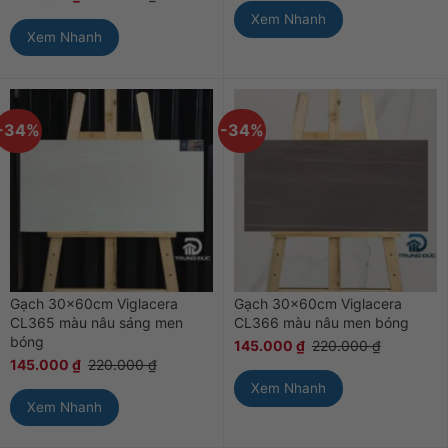
Xem Nhanh
Xem Nhanh
-34%
-34%
Gạch 30x60cm Viglacera
Gạch 30x60cm Viglacera
CL365 màu nâu sáng men
CL366 màu nâu men bóng
bóng
145.000
₫
220.000
₫
145.000
₫
220.000
₫
Xem Nhanh
Xem Nhanh