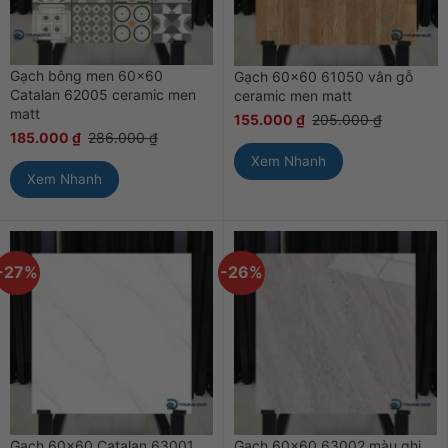
Gạch bông men 60×60
Gạch 60×60 61050 vân gỗ
Catalan 62005 ceramic men
ceramic men matt
matt
155.000
₫
205.000
₫
185.000
₫
286.000
₫
Xem Nhanh
Xem Nhanh
-27%
-26%
Gạch 60×60 Catalan 63001
Gạch 60×60 63002 màu ghi