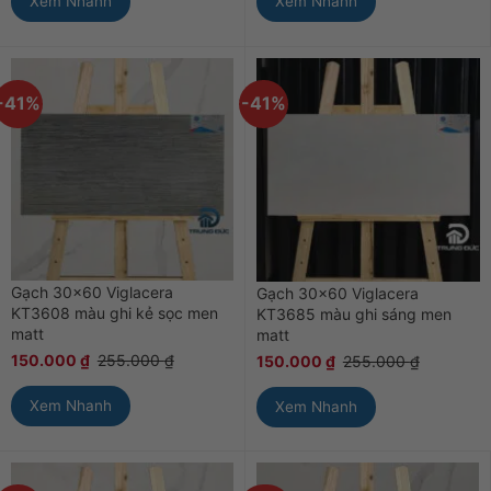
Xem Nhanh
Xem Nhanh
-41%
-41%
Gạch 30×60 Viglacera
Gạch 30×60 Viglacera
KT3608 màu ghi kẻ sọc men
KT3685 màu ghi sáng men
matt
matt
150.000
₫
255.000
₫
150.000
₫
255.000
₫
Xem Nhanh
Xem Nhanh