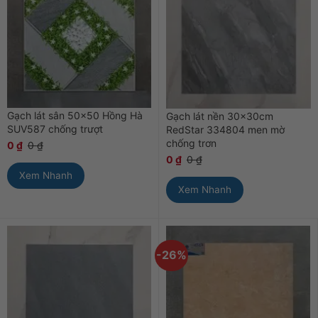
Gạch lát sân 50×50 Hồng Hà
Gạch lát nền 30x30cm
SUV587 chống trượt
RedStar 334804 men mờ
chống trơn
0
₫
0
₫
0
₫
0
₫
Xem Nhanh
Xem Nhanh
-26%