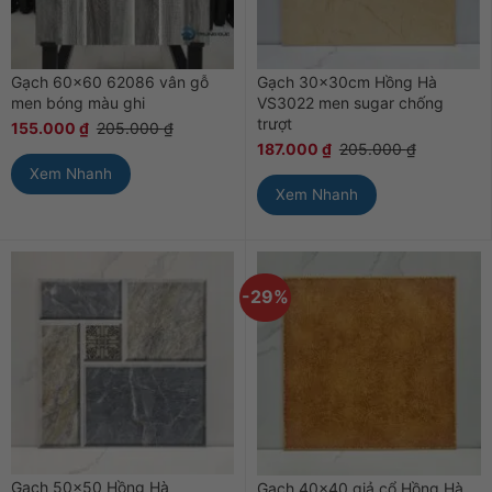
Gạch 60×60 62086 vân gỗ
Gạch 30x30cm Hồng Hà
men bóng màu ghi
VS3022 men sugar chống
trượt
155.000
₫
205.000
₫
187.000
₫
205.000
₫
Xem Nhanh
Xem Nhanh
-29%
Gạch 50×50 Hồng Hà
Gạch 40×40 giả cổ Hồng Hà