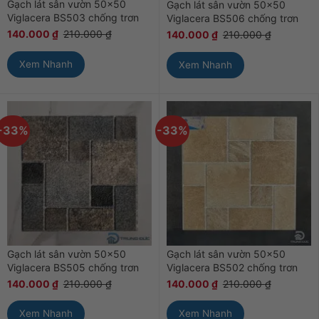
Gạch lát sân vườn 50×50
Gạch lát sân vườn 50×50
Viglacera BS503 chống trơn
Viglacera BS506 chống trơn
140.000
₫
210.000
₫
140.000
₫
210.000
₫
Xem Nhanh
Xem Nhanh
-33%
-33%
Gạch lát sân vườn 50×50
Gạch lát sân vườn 50×50
Viglacera BS505 chống trơn
Viglacera BS502 chống trơn
140.000
₫
210.000
₫
140.000
₫
210.000
₫
Xem Nhanh
Xem Nhanh