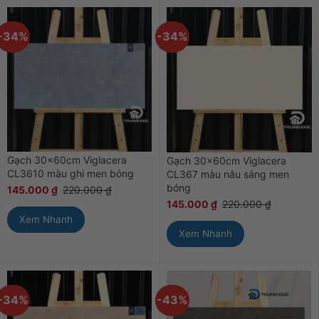
-34%
-34%
Gạch 30x60cm Viglacera
Gạch 30x60cm Viglacera
CL3610 màu ghi men bóng
CL367 màu nâu sáng men
bóng
145.000
₫
220.000
₫
145.000
₫
220.000
₫
Xem Nhanh
Xem Nhanh
-34%
-43%