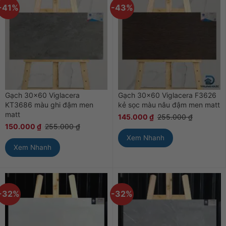
-41%
-43%
Gạch 30×60 Viglacera
Gạch 30×60 Viglacera F3626
KT3686 màu ghi đậm men
kẻ sọc màu nâu đậm men matt
matt
145.000
₫
255.000
₫
150.000
₫
255.000
₫
Xem Nhanh
Xem Nhanh
-32%
-32%