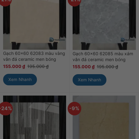
Gạch 60×60 62083 màu vàng
Gạch 60×60 62085 màu xám
vân đá ceramic men bóng
vân đá ceramic men bóng
155.000
₫
195.000
₫
155.000
₫
195.000
₫
Xem Nhanh
Xem Nhanh
-24%
-9%