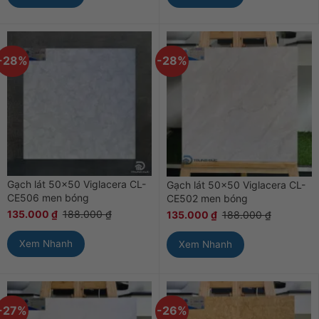
-28%
-28%
Gạch lát 50×50 Viglacera CL-
Gạch lát 50×50 Viglacera CL-
CE506 men bóng
CE502 men bóng
135.000
₫
188.000
₫
135.000
₫
188.000
₫
Xem Nhanh
Xem Nhanh
-27%
-26%