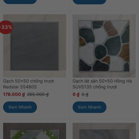
-33%
Gạch 50×50 chống trượt
Gạch lát sân 50×50 Hồng Hà
Redstar 554805
SUV5135 chống trượt
178.000
₫
265.000
₫
0
₫
0
₫
Xem Nhanh
Xem Nhanh