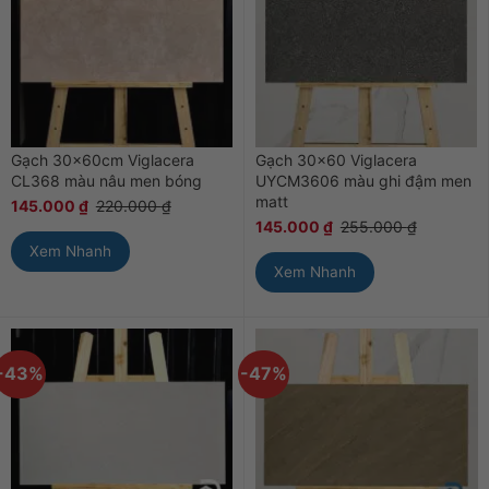
Gạch 30x60cm Viglacera
Gạch 30×60 Viglacera
CL368 màu nâu men bóng
UYCM3606 màu ghi đậm men
matt
145.000
₫
220.000
₫
145.000
₫
255.000
₫
Xem Nhanh
Xem Nhanh
-43%
-47%