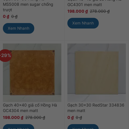
MS5008 men sugar chống
GC4301 men matt
trượt
198.000
₫
278.000
₫
0
₫
0
₫
Xem Nhanh
Xem Nhanh
-29%
Gạch 40×40 giả cổ Hồng Hà
Gạch 30×30 RedStar 334836
GC4304 men matt
men matt
198.000
₫
278.000
₫
0
₫
0
₫