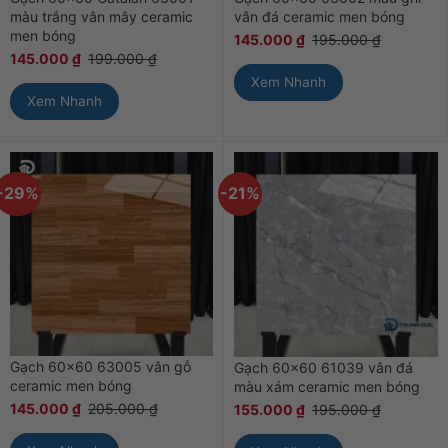
màu trắng vân mây ceramic
vân đá ceramic men bóng
men bóng
145.000
₫
195.000
₫
145.000
₫
199.000
₫
Xem Nhanh
Xem Nhanh
-29%
-21%
Gạch 60×60 63005 vân gỗ
Gạch 60×60 61039 vân đá
ceramic men bóng
màu xám ceramic men bóng
145.000
₫
205.000
₫
155.000
₫
195.000
₫