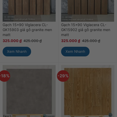
Gạch 15×90 Viglacera CL-
Gạch 15×90 Viglacera CL-
GK15903 giả gỗ granite men
GK15902 giả gỗ granite men
matt
matt
325.000
₫
425.000
₫
325.000
₫
425.000
₫
Xem Nhanh
Xem Nhanh
-18%
-29%