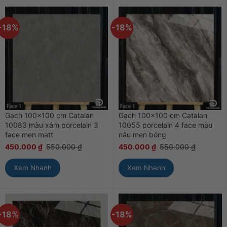
-18%
-18%
Gạch 100×100 cm Catalan
Gạch 100×100 cm Catalan
10083 màu xám porcelain 3
10055 porcelain 4 face màu
face men matt
nâu men bóng
450.000
₫
550.000
₫
450.000
₫
550.000
₫
Xem Nhanh
Xem Nhanh
-18%
-18%