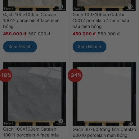
Gạch 100x100cm Catalan
Gạch 100x100cm Catalan
10012 porcelain 4 face men
10017 porcelain 4 face màu
bóng
nâu men bóng
450.000
₫
550.000
₫
450.000
₫
550.000
₫
Xem Nhanh
Xem Nhanh
-18%
-34%
Gạch 100x100cm Catalan
Gạch 60×60 trắng tinh Catalan
10011 porcelain 4 face màu
60010 porcelain men bóng