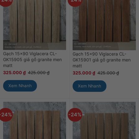
Gạch 15×90 Viglacera CL-
Gạch 15×90 Viglacera CL-
GK15905 giả gỗ granite men
GK15901 giả gỗ granite men
matt
matt
325.000
₫
425.000
₫
325.000
₫
425.000
₫
Xem Nhanh
Xem Nhanh
-24%
-24%