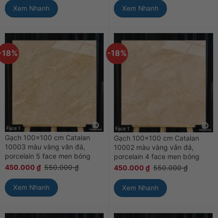
Xem Nhanh
Xem Nhanh
-18%
-18%
Gạch 100×100 cm Catalan
Gạch 100×100 cm Catalan
10003 màu vàng vân đá,
10002 màu vàng vân đá,
porcelain 5 face men bóng
porcelain 4 face men bóng
450.000
₫
550.000
₫
450.000
₫
550.000
₫
Xem Nhanh
Xem Nhanh