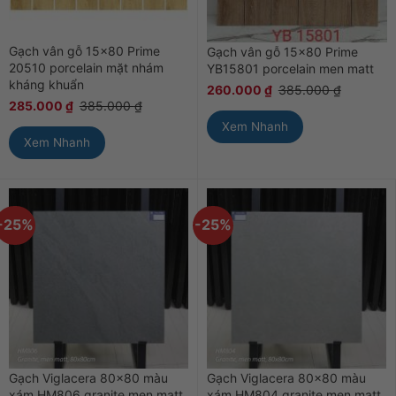
Gạch vân gỗ 15×80 Prime
Gạch vân gỗ 15×80 Prime
20510 porcelain mặt nhám
YB15801 porcelain men matt
kháng khuẩn
260.000
₫
385.000
₫
285.000
₫
385.000
₫
Xem Nhanh
Xem Nhanh
-25%
-25%
Gạch Viglacera 80×80 màu
Gạch Viglacera 80×80 màu
xám HM806 granite men matt
xám HM804 granite men matt