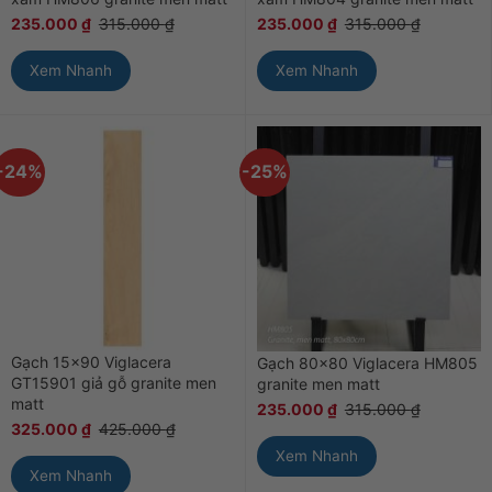
235.000
₫
315.000
₫
235.000
₫
315.000
₫
Xem Nhanh
Xem Nhanh
-24%
-25%
Gạch 15×90 Viglacera
Gạch 80×80 Viglacera HM805
GT15901 giả gỗ granite men
granite men matt
matt
235.000
₫
315.000
₫
325.000
₫
425.000
₫
Xem Nhanh
Xem Nhanh