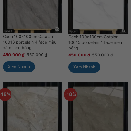
Gạch 100x100cm Catalan
Gạch 100x100cm Catalan
10016 porcelain 4 face màu
10015 porcelain 4 face men
xám men bóng
bóng
450.000
₫
550.000
₫
450.000
₫
550.000
₫
Xem Nhanh
Xem Nhanh
-18%
-18%