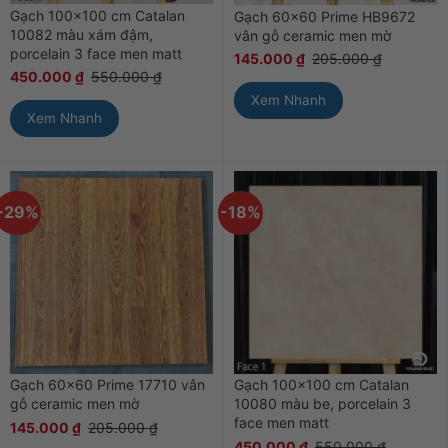
Gạch 100×100 cm Catalan
Gạch 60×60 Prime HB9672
10082 màu xám đậm,
vân gỗ ceramic men mờ
porcelain 3 face men matt
145.000
₫
205.000
₫
450.000
₫
550.000
₫
Xem Nhanh
Xem Nhanh
-29%
-18%
Gạch 60×60 Prime 17710 vân
Gạch 100×100 cm Catalan
gỗ ceramic men mờ
10080 màu be, porcelain 3
face men matt
145.000
₫
205.000
₫
450.000
₫
550.000
₫