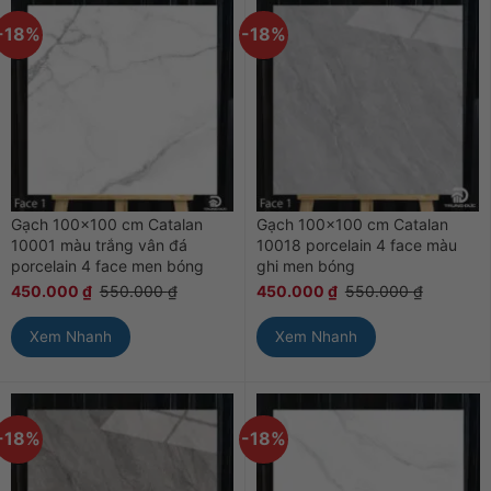
-18%
-18%
Gạch 100×100 cm Catalan
Gạch 100×100 cm Catalan
10001 màu trắng vân đá
10018 porcelain 4 face màu
porcelain 4 face men bóng
ghi men bóng
450.000
₫
550.000
₫
450.000
₫
550.000
₫
Xem Nhanh
Xem Nhanh
-18%
-18%