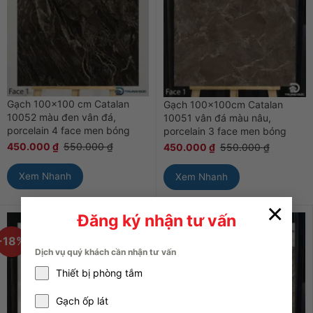
Gạch 100×100 cm Catalan
Gạch 100x100cm Catalan
10052 màu đen vân đá,
10051 vân đá màu nâu,
porcelain 4 face men bóng
porcelain 3 face men bóng
450.000
₫
550.000
₫
450.000
₫
550.000
₫
Xem Nhanh
Xem Nhanh
×
Đăng ký nhận tư vấn
-18%
-18%
Dịch vụ quý khách cần nhận tư vấn
Thiết bị phòng tắm
Gạch ốp lát