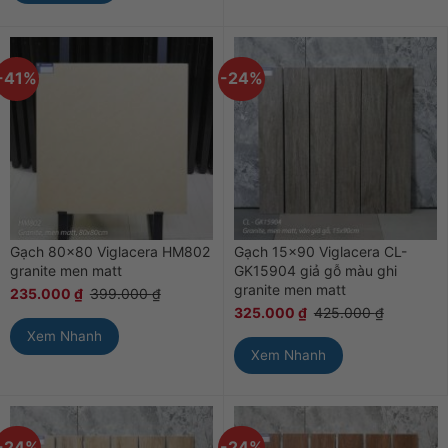
-41%
-24%
Gạch 80×80 Viglacera HM802
Gạch 15×90 Viglacera CL-
granite men matt
GK15904 giả gỗ màu ghi
granite men matt
235.000
₫
399.000
₫
325.000
₫
425.000
₫
Xem Nhanh
Xem Nhanh
-24%
-24%