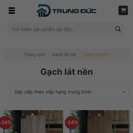
Skip
to
content
Tìm
kiếm:
Trang chủ
»
Gạch ốp lát
»
Gạch lát nền
Gạch lát nền
-24%
-24%