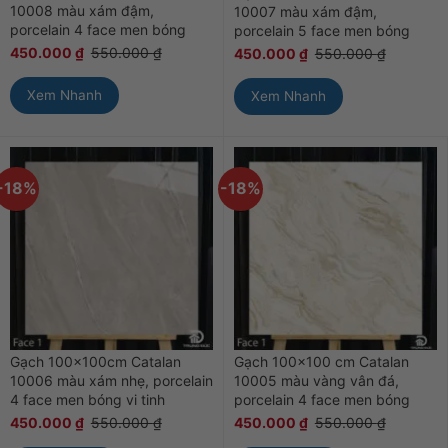
10008 màu xám đậm,
10007 màu xám đậm,
porcelain 4 face men bóng
porcelain 5 face men bóng
450.000
₫
550.000
₫
450.000
₫
550.000
₫
Xem Nhanh
Xem Nhanh
-18%
-18%
Gạch 100x100cm Catalan
Gạch 100×100 cm Catalan
10006 màu xám nhẹ, porcelain
10005 màu vàng vân đá,
4 face men bóng vi tinh
porcelain 4 face men bóng
450.000
₫
550.000
₫
450.000
₫
550.000
₫