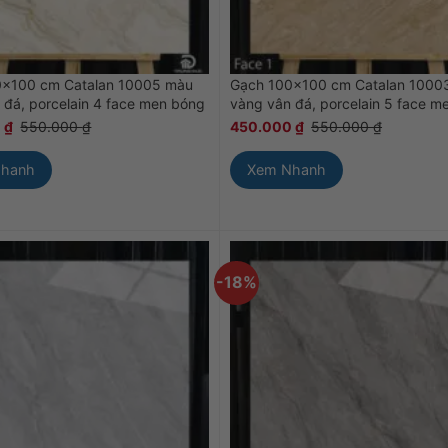
0×100 cm Catalan 10005 màu
Gạch 100×100 cm Catalan 1000
 đá, porcelain 4 face men bóng
vàng vân đá, porcelain 5 face m
0
₫
550.000
₫
450.000
₫
550.000
₫
Nhanh
Xem Nhanh
-18%