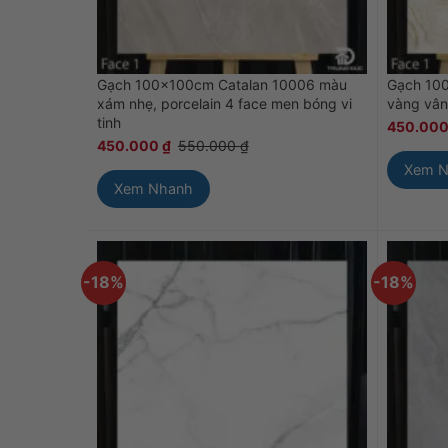
Gạch 100x100cm Catalan 10006 màu
Gạch 10
xám nhẹ, porcelain 4 face men bóng vi
vàng vân
tinh
450.00
450.000
₫
550.000
₫
Xem 
Xem Nhanh
-18%
-18%