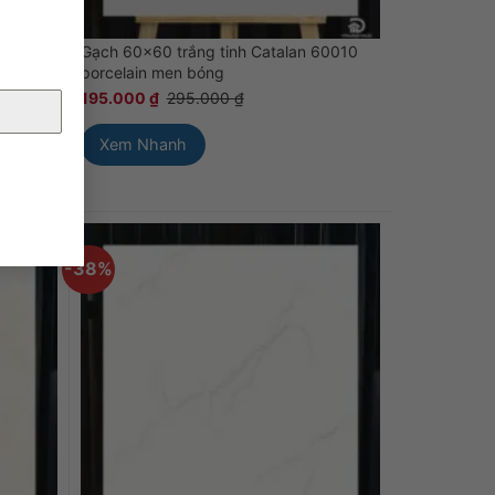
Gạch 60×60 trắng tinh Catalan 60010
ng vi
porcelain men bóng
195.000
₫
295.000
₫
Xem Nhanh
-38%