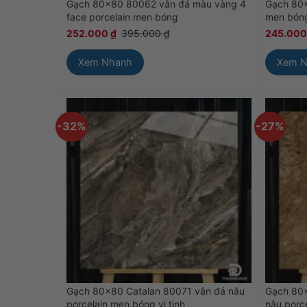
Gạch 80×80 80062 vân đá màu vàng 4
Gạch 80×
face porcelain men bóng
men bón
252.000
₫
395.000
₫
245.00
Xem Nhanh
Xem 
-32%
-27%
Gạch 80×80 Catalan 80071 vân đá nâu
Gạch 80
porcelain men bóng vi tinh
nâu porce