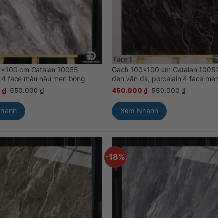
0×100 cm Catalan 10055
Gạch 100×100 cm Catalan 1005
n 4 face màu nâu men bóng
đen vân đá, porcelain 4 face me
0
₫
550.000
₫
450.000
₫
550.000
₫
Nhanh
Xem Nhanh
-18%