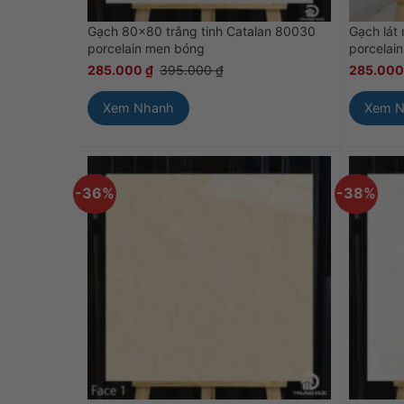
Gạch 80×80 trắng tinh Catalan 80030
Gạch lát
porcelain men bóng
porcelai
285.000
₫
395.000
₫
285.00
Xem Nhanh
Xem 
-36%
-38%