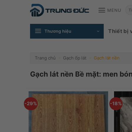
Skip
T
MENU
to
content
ki
Thiết bị 
Thương hiệu
Trang chủ
»
Gạch ốp lát
»
Gạch lát nền
Gạch lát nền Bề mặt: men bó
-29%
-18%