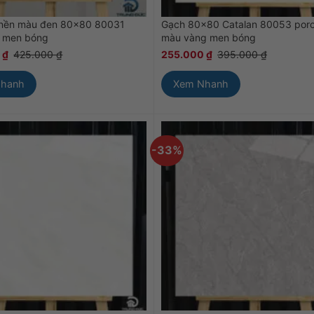
 nền màu đen 80×80 80031
Gạch 80×80 Catalan 80053 porc
n men bóng
màu vàng men bóng
0
₫
425.000
₫
255.000
₫
395.000
₫
Nhanh
Xem Nhanh
-33%