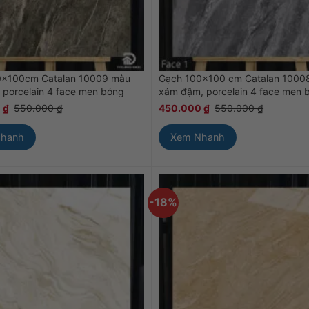
0x100cm Catalan 10009 màu
Gạch 100×100 cm Catalan 1000
 porcelain 4 face men bóng
xám đậm, porcelain 4 face men 
0
₫
550.000
₫
450.000
₫
550.000
₫
Nhanh
Xem Nhanh
-18%