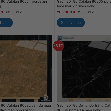
80 Catalan 80064 porcelain
Gạch 80×80 Catalan 80065 porc
g
face màu ghi men bóng
0
₫
395.000
₫
265.000
₫
395.000
₫
Nhanh
Xem Nhanh
-31%
×80 Catalan 80082 vân đá màu
Gạch 80×80 đen chớp trắng Cat
lain men bóng vi tinh
80086 porcelain men bóng