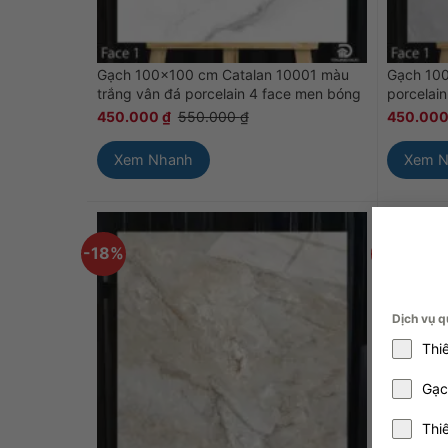
Gạch 100×100 cm Catalan 10001 màu
Gạch 10
trắng vân đá porcelain 4 face men bóng
porcelai
450.000
₫
550.000
₫
450.00
Xem Nhanh
Xem 
-18%
-18%
Dịch vụ q
Thi
Gạc
Thi