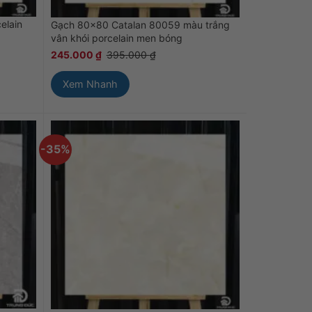
elain
Gạch 80×80 Catalan 80059 màu trắng
vân khói porcelain men bóng
245.000
₫
395.000
₫
Xem Nhanh
-35%