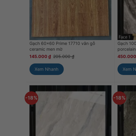
Gạch 60×60 Prime 17710 vân gỗ
Gạch 10
ceramic men mờ
porcelai
145.000
₫
205.000
₫
450.00
Xem Nhanh
Xem 
-18%
-18%