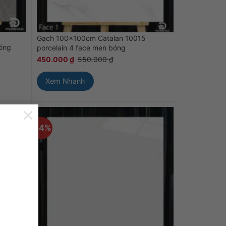
Gạch 100x100cm Catalan 10015
bóng
porcelain 4 face men bóng
450.000
₫
550.000
₫
Xem Nhanh
×
-34%