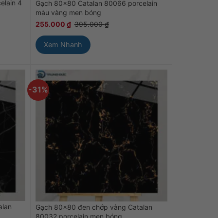
elain 4
Gạch 80×80 Catalan 80066 porcelain
màu vàng men bóng
255.000
₫
395.000
₫
Xem Nhanh
-31%
alan
Gạch 80×80 đen chớp vàng Catalan
80032 porcelain men bóng