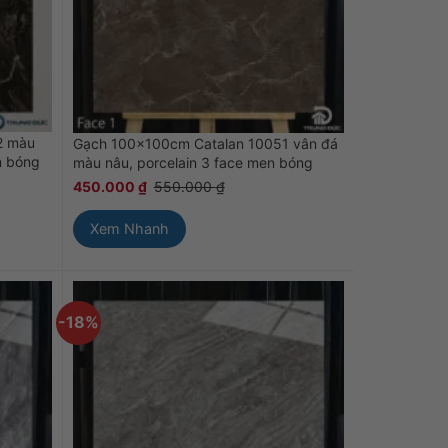
2 màu
Gạch 100x100cm Catalan 10051 vân đá
n bóng
màu nâu, porcelain 3 face men bóng
450.000
₫
550.000
₫
Xem Nhanh
-18%