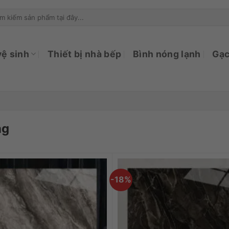
ìm
ếm:
vệ sinh
Thiết bị nhà bếp
Bình nóng lạnh
Gạc
ng
-18%