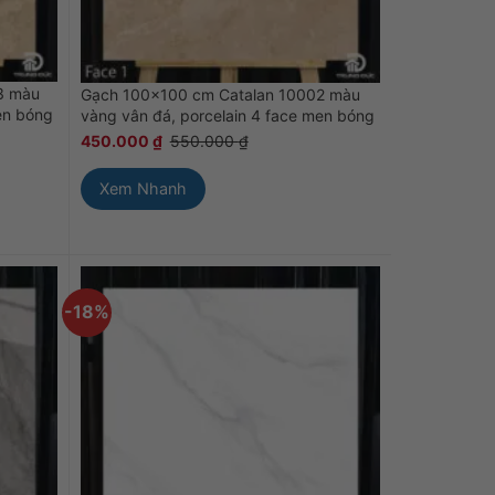
3 màu
Gạch 100×100 cm Catalan 10002 màu
en bóng
vàng vân đá, porcelain 4 face men bóng
450.000
₫
550.000
₫
Xem Nhanh
-18%