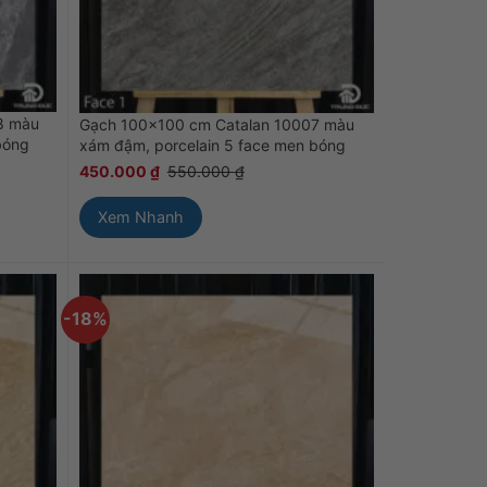
8 màu
Gạch 100×100 cm Catalan 10007 màu
bóng
xám đậm, porcelain 5 face men bóng
450.000
₫
550.000
₫
Xem Nhanh
-18%