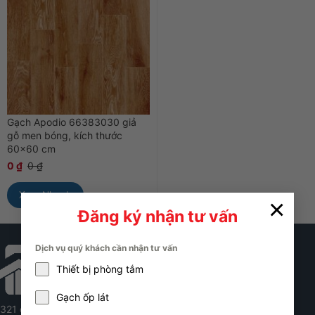
Gạch Apodio 66383030 giả
gỗ men bóng, kích thước
60×60 cm
0
₫
0
₫
Xem Nhanh
×
Đăng ký nhận tư vấn
Dịch vụ quý khách cần nhận tư vấn
Thiết bị phòng tắm
Gạch ốp lát
321 đường Hoàng Quốc Việt