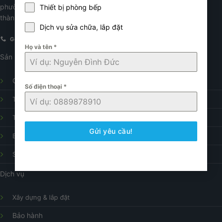
phường Nghĩa Tân, quận Cầu Giấy
Thiết bị phòng bếp
thành phố Hà Nội.
Dịch vụ sửa chữa, lắp đặt
Gọi điện
E-mail
Họ và tên
*
Sản phẩm
Gạch ốp lát
Số điện thoại
*
Thiết bị vệ sinh
Thiết bị nhà bếp
Gửi yêu cầu!
Bình nóng lạnh
Sửa chữa điện nước
Dịch vụ
Xây dựng & lắp đặt
Bảo hành