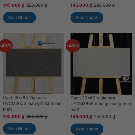
145.000
₫
220.000
₫
145.000
₫
220.000
₫
Xem Nhanh
Xem Nhanh
-43%
-43%
Gạch 30×60 Viglacera
Gạch 30×60 Viglacera
UYCM3606 màu ghi đậm men
UYCM3605 màu ghi sáng men
matt
matt
145.000
₫
255.000
₫
145.000
₫
255.000
₫
Xem Nhanh
Xem Nhanh