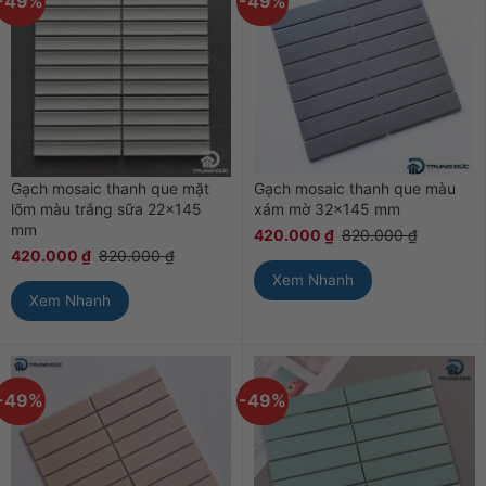
-49%
-49%
Gạch mosaic thanh que mặt
Gạch mosaic thanh que màu
lõm màu trắng sữa 22×145
xám mờ 32×145 mm
mm
420.000
₫
820.000
₫
420.000
₫
820.000
₫
Xem Nhanh
Xem Nhanh
-49%
-49%