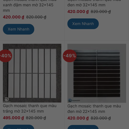
xanh đậm men mờ 32×145
đen mờ 32×145 mm
mm
420.000
₫
820.000
₫
420.000
₫
820.000
₫
Xem Nhanh
Xem Nhanh
-40%
-49%
Gạch mosaic thanh que màu
Gạch mosaic thanh que màu
trắng mờ 32×145 mm
đen mờ 22×145 mm
495.000
₫
820.000
₫
420.000
₫
820.000
₫