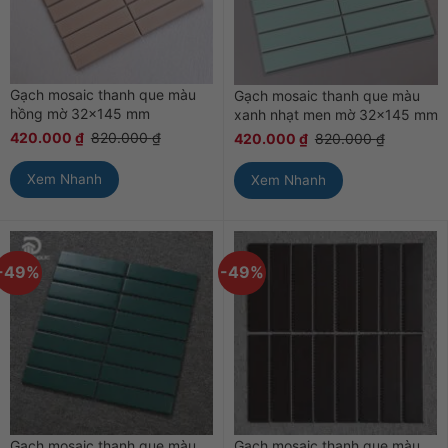
Gạch mosaic thanh que màu
Gạch mosaic thanh que màu
hồng mờ 32×145 mm
xanh nhạt men mờ 32×145 mm
420.000
₫
820.000
₫
420.000
₫
820.000
₫
Xem Nhanh
Xem Nhanh
-49%
-49%
Gạch mosaic thanh que màu
Gạch mosaic thanh que màu