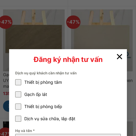
-47%
-47%
×
Đăng ký nhận tư vấn
Dịch vụ quý khách cần nhận tư vấn
Gạch 30×60 Viglacera
Gạch 30×60 Viglacera
UYCM3602 màu nâu đậm men
UYCM3601 màu nâu sáng men
Thiết bị phòng tắm
matt
matt
135.000
₫
255.000
₫
135.000
₫
255.000
₫
Gạch ốp lát
Xem Nhanh
Xem Nhanh
Thiết bị phòng bếp
Dịch vụ sửa chữa, lắp đặt
Họ và tên
*
-47%
-47%