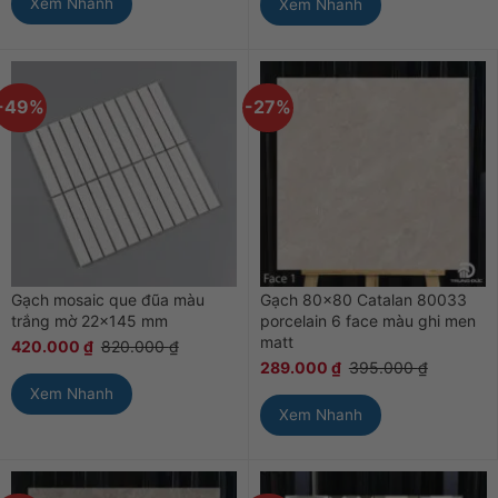
Xem Nhanh
Xem Nhanh
-49%
-27%
Gạch mosaic que đũa màu
Gạch 80×80 Catalan 80033
trắng mờ 22×145 mm
porcelain 6 face màu ghi men
matt
420.000
₫
820.000
₫
289.000
₫
395.000
₫
Xem Nhanh
Xem Nhanh