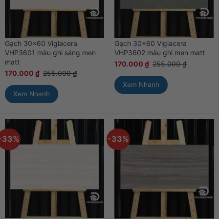
Gạch 30×60 Viglacera
Gạch 30×60 Viglacera
VHP3601 màu ghi sáng men
VHP3602 màu ghi men matt
matt
170.000
₫
255.000
₫
170.000
₫
255.000
₫
Xem Nhanh
Xem Nhanh
-33%
-33%