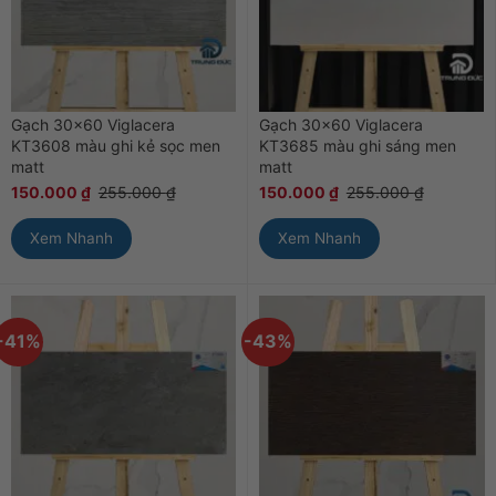
Gạch 30×60 Viglacera
Gạch 30×60 Viglacera
KT3608 màu ghi kẻ sọc men
KT3685 màu ghi sáng men
matt
matt
150.000
₫
255.000
₫
150.000
₫
255.000
₫
Xem Nhanh
Xem Nhanh
-41%
-43%