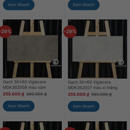
Xem Nhanh
Xem Nhanh
-29%
-29%
Gạch 30×60 Viglacera
Gạch 30×60 Viglacera
MDK362008 màu xám
MDK362007 màu xi măng
255.000
₫
360.000
₫
255.000
₫
360.000
₫
Xem Nhanh
Xem Nhanh