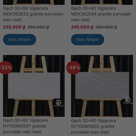
Gạch 30×60 Viglacera
Gạch 30×60 Viglacera
MDK362033 granite porcelain
MDK362034 granite porcelain
men matt
men matt
232.000
₫
360.000
₫
245.000
₫
360.000
₫
Xem Nhanh
Xem Nhanh
-32%
-36%
Gạch 30×60 Viglacera
Gạch 30×60 Viglacera
NY10GM3601 granite
NY10GM3602 granite
porcelain men matt
porcelain men matt