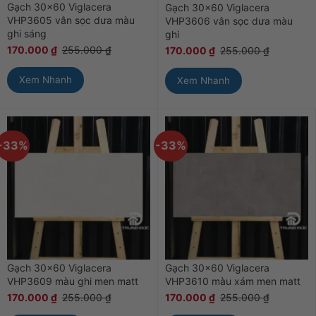
Gạch 30×60 Viglacera
Gạch 30×60 Viglacera
VHP3605 vân sọc dưa màu
VHP3606 vân sọc dưa màu
ghi sáng
ghi
170.000
₫
255.000
₫
170.000
₫
255.000
₫
Xem Nhanh
Xem Nhanh
-33%
-33%
Gạch 30×60 Viglacera
Gạch 30×60 Viglacera
VHP3609 màu ghi men matt
VHP3610 màu xám men matt
170.000
₫
255.000
₫
170.000
₫
255.000
₫