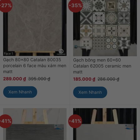
-27%
-35%
Gạch 80×80 Catalan 80035
Gạch bông men 60×60
porcelain 6 face màu xám men
Catalan 62005 ceramic men
matt
matt
289.000
₫
395.000
₫
185.000
₫
286.000
₫
Xem Nhanh
Xem Nhanh
-41%
-41%