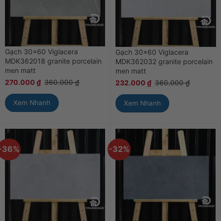
Gạch 30×60 Viglacera
Gạch 30×60 Viglacera
MDK362018 granite porcelain
MDK362032 granite porcelain
men matt
men matt
270.000
₫
360.000
₫
232.000
₫
360.000
₫
Xem Nhanh
Xem Nhanh
-36%
-32%