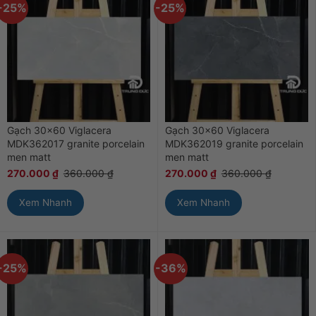
-25%
-25%
Gạch 30×60 Viglacera
Gạch 30×60 Viglacera
MDK362017 granite porcelain
MDK362019 granite porcelain
men matt
men matt
270.000
₫
360.000
₫
270.000
₫
360.000
₫
Xem Nhanh
Xem Nhanh
-25%
-36%