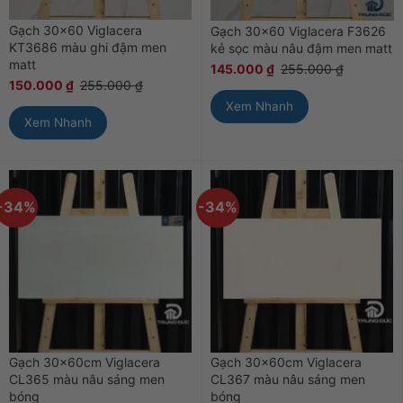
Gạch 30×60 Viglacera
Gạch 30×60 Viglacera F3626
KT3686 màu ghi đậm men
kẻ sọc màu nâu đậm men matt
matt
145.000
₫
255.000
₫
150.000
₫
255.000
₫
Xem Nhanh
Xem Nhanh
-34%
-34%
Gạch 30x60cm Viglacera
Gạch 30x60cm Viglacera
CL365 màu nâu sáng men
CL367 màu nâu sáng men
bóng
bóng