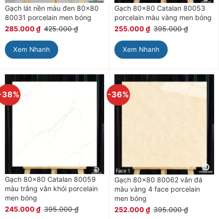
Gạch lát nền màu đen 80×80
Gạch 80×80 Catalan 80053
80031 porcelain men bóng
porcelain màu vàng men bóng
285.000
₫
425.000
₫
255.000
₫
395.000
₫
Xem Nhanh
Xem Nhanh
-38%
-36%
Gạch 80×80 Catalan 80059
Gạch 80×80 80062 vân đá
màu trắng vân khói porcelain
màu vàng 4 face porcelain
men bóng
men bóng
245.000
₫
395.000
₫
252.000
₫
395.000
₫