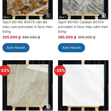
Gạch 80×80 80075 vân đá
Gạch 80×80 Catalan 80104
màu cam porcelain 4 face men
porcelain 4 face màu xám men
bóng
bóng
325.000
₫
465.000
₫
265.000
₫
395.000
₫
Xem Nhanh
Xem Nhanh
-33%
-35%