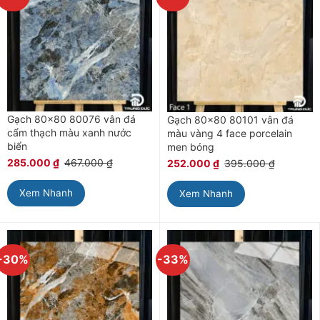
Gạch 80×80 80076 vân đá
Gạch 80×80 80101 vân đá
cẩm thạch màu xanh nước
màu vàng 4 face porcelain
biển
men bóng
285.000
₫
467.000
₫
252.000
₫
395.000
₫
Xem Nhanh
Xem Nhanh
-30%
-33%