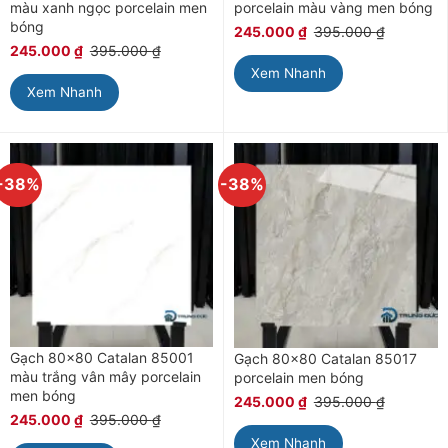
màu xanh ngọc porcelain men
porcelain màu vàng men bóng
bóng
245.000
₫
395.000
₫
245.000
₫
395.000
₫
Xem Nhanh
Xem Nhanh
-38%
-38%
Gạch 80×80 Catalan 85001
Gạch 80×80 Catalan 85017
màu trắng vân mây porcelain
porcelain men bóng
men bóng
245.000
₫
395.000
₫
245.000
₫
395.000
₫
Xem Nhanh