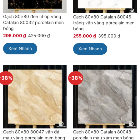
Gạch 80×80 đen chớp vàng
Gạch 80×80 Catalan 80046
Catalan 80032 porcelain men
trắng vân vàng porcelain men
bóng
bóng
295.000
₫
425.000
₫
255.000
₫
395.000
₫
Xem Nhanh
Xem Nhanh
-38%
-38%
Gạch 80×80 80047 vân đá
Gạch 80×80 Catalan 80048
màu vàng porcelain men bóng
porcelain màu xám men bóng