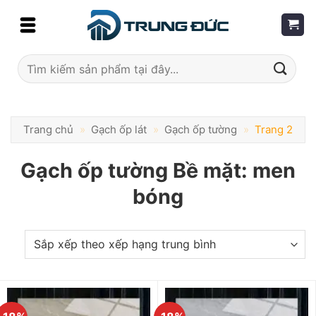
Skip
to
content
Tìm
kiếm:
Trang chủ
»
Gạch ốp lát
»
Gạch ốp tường
»
Trang 2
Gạch ốp tường Bề mặt: men
bóng