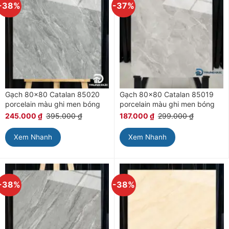
-38%
-37%
Gạch 80×80 Catalan 85020
Gạch 80×80 Catalan 85019
porcelain màu ghi men bóng
porcelain màu ghi men bóng
245.000
₫
395.000
₫
187.000
₫
299.000
₫
Xem Nhanh
Xem Nhanh
-38%
-38%