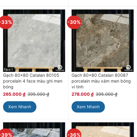
-33%
-30%
Gạch 80×80 Catalan 80105
Gạch 80×80 Catalan 80087
porcelain 4 face màu ghi men
porcelain màu xám men bóng
bóng
vi tinh
265.000
₫
395.000
₫
278.000
₫
395.000
₫
Xem Nhanh
Xem Nhanh
-39%
-36%