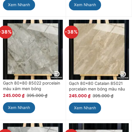
Xem Nhanh
Xem Nhanh
-38%
-38%
Gạch 80×80 85022 porcelain
Gạch 80×80 Catalan 85021
màu xám men bóng
porcelain men bóng màu nâu
245.000
₫
395.000
₫
245.000
₫
395.000
₫
Xem Nhanh
Xem Nhanh