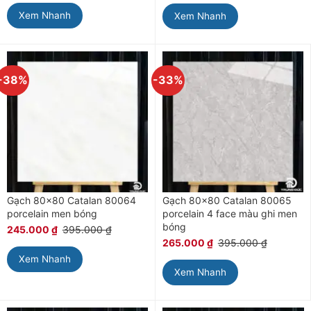
Xem Nhanh
Xem Nhanh
-38%
-33%
Gạch 80×80 Catalan 80064
Gạch 80×80 Catalan 80065
porcelain men bóng
porcelain 4 face màu ghi men
bóng
245.000
₫
395.000
₫
265.000
₫
395.000
₫
Xem Nhanh
Xem Nhanh