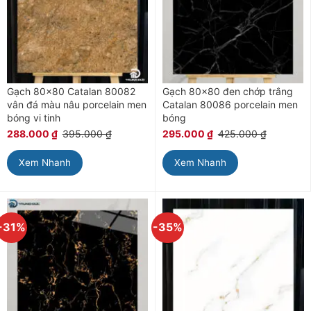
Gạch 80×80 Catalan 80082
Gạch 80×80 đen chớp trắng
vân đá màu nâu porcelain men
Catalan 80086 porcelain men
bóng vi tinh
bóng
288.000
₫
395.000
₫
295.000
₫
425.000
₫
Xem Nhanh
Xem Nhanh
-31%
-35%