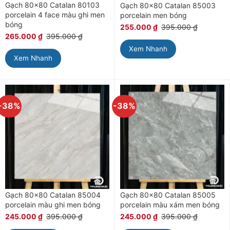
Gạch 80×80 Catalan 80103
Gạch 80×80 Catalan 85003
porcelain 4 face màu ghi men
porcelain men bóng
bóng
255.000
₫
395.000
₫
265.000
₫
395.000
₫
Xem Nhanh
Xem Nhanh
-38%
-38%
Gạch 80×80 Catalan 85004
Gạch 80×80 Catalan 85005
porcelain màu ghi men bóng
porcelain màu xám men bóng
245.000
₫
395.000
₫
245.000
₫
395.000
₫