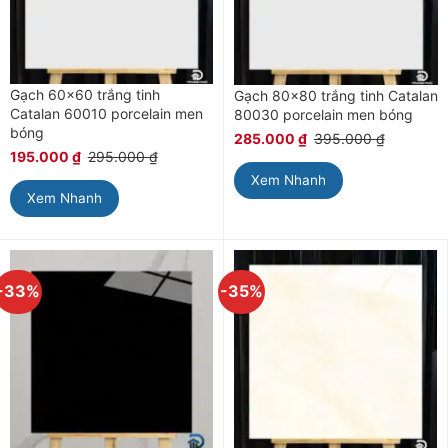
Gạch 60×60 trắng tinh
Gạch 80×80 trắng tinh Catalan
Catalan 60010 porcelain men
80030 porcelain men bóng
bóng
285.000
₫
395.000
₫
195.000
₫
295.000
₫
Xem Nhanh
Xem Nhanh
-33%
-35%