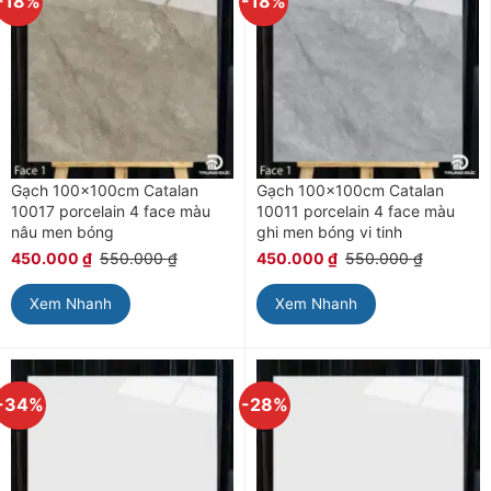
-18%
-18%
Gạch 100x100cm Catalan
Gạch 100x100cm Catalan
10017 porcelain 4 face màu
10011 porcelain 4 face màu
nâu men bóng
ghi men bóng vi tinh
450.000
₫
550.000
₫
450.000
₫
550.000
₫
Xem Nhanh
Xem Nhanh
-34%
-28%