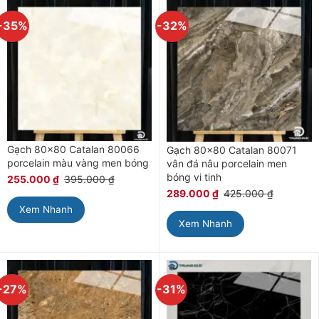
-35%
-32%
Gạch 80×80 Catalan 80066
Gạch 80×80 Catalan 80071
porcelain màu vàng men bóng
vân đá nâu porcelain men
bóng vi tinh
255.000
₫
395.000
₫
289.000
₫
425.000
₫
Xem Nhanh
Xem Nhanh
-27%
-31%