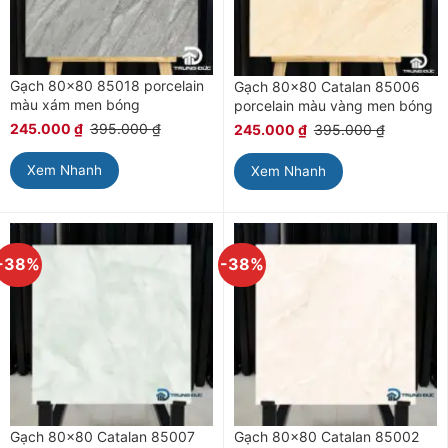
Gạch 80×80 85018 porcelain
Gạch 80×80 Catalan 85006
màu xám men bóng
porcelain màu vàng men bóng
245.000
₫
395.000
₫
245.000
₫
395.000
₫
Xem Nhanh
Xem Nhanh
-38%
-38%
Gạch 80×80 Catalan 85007
Gạch 80×80 Catalan 85002