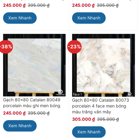
245.000
₫
395.000
₫
245.000
₫
395.000
₫
Xem Nhanh
Xem Nhanh
-38%
-23%
Gạch 80×80 Catalan 80049
Gạch 80×80 Catalan 80073
porcelain màu ghi men bóng
porcelain 4 face men bóng
màu trắng vân mây
245.000
₫
395.000
₫
305.000
₫
395.000
₫
Xem Nhanh
Xem Nhanh