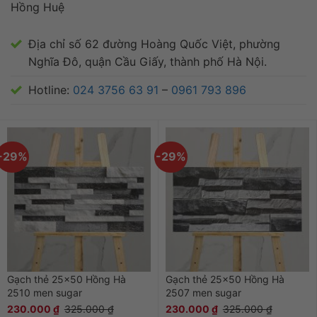
Hồng Huệ
Địa chỉ số 62 đường Hoàng Quốc Việt, phường
Nghĩa Đô, quận Cầu Giấy, thành phố Hà Nội.
Hotline:
024 3756 63 91
–
0961 793 896
-29%
-29%
Gạch thẻ 25×50 Hồng Hà
Gạch thẻ 25×50 Hồng Hà
2510 men sugar
2507 men sugar
230.000
₫
325.000
₫
230.000
₫
325.000
₫