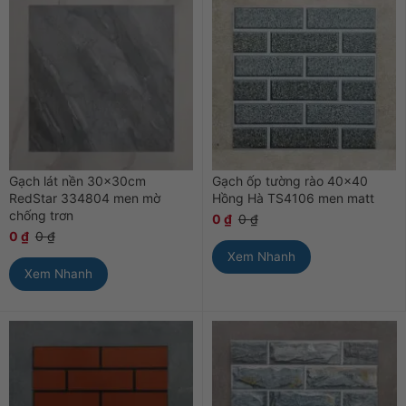
Gạch lát nền 30x30cm
Gạch ốp tường rào 40×40
RedStar 334804 men mờ
Hồng Hà TS4106 men matt
chống trơn
0
₫
0
₫
0
₫
0
₫
Xem Nhanh
Xem Nhanh