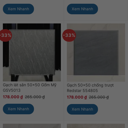
Xem Nhanh
Xem Nhanh
-33%
-33%
Gạch lát sân 50×50 Gốm Mỹ
Gạch 50×50 chống trượt
GSV5013
Redstar 554805
178.000
₫
265.000
₫
178.000
₫
265.000
₫
Xem Nhanh
Xem Nhanh