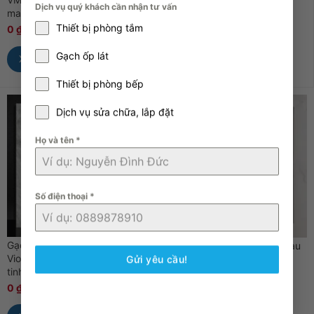
Dịch vụ quý khách cần nhận tư vấn
matt
0
₫
0
₫
Thiết bị phòng tắm
0
₫
0
₫
Xem Nhanh
Gạch ốp lát
Xem Nhanh
Thiết bị phòng bếp
Dịch vụ sửa chữa, lắp đặt
Họ và tên
*
Số điện thoại
*
Gạch Porcelain 60x60cm
Gạch lát Viova VM66002 màu
Viova VN66039 men bóng vi
ghi 60x60cm
Gửi yêu cầu!
tinh
0
₫
0
₫
0
₫
0
₫
Xem Nhanh