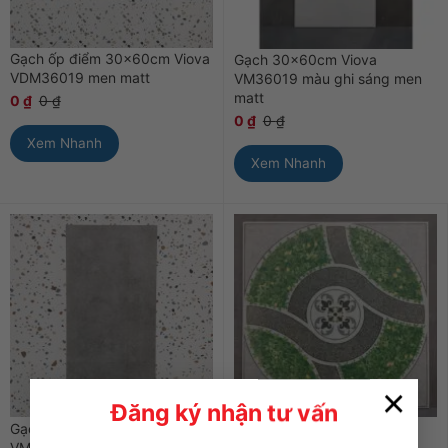
Gạch ốp điểm 30x60cm Viova
Gạch 30x60cm Viova
VDM36019 men matt
VM36019 màu ghi sáng men
matt
0
₫
0
₫
0
₫
0
₫
Xem Nhanh
Xem Nhanh
×
Đăng ký nhận tư vấn
Gạch 30x60cm Viova
Gạch Redstar 542 lát sân
VM36020 màu ghi đậm men
chống trơn 50x50cm