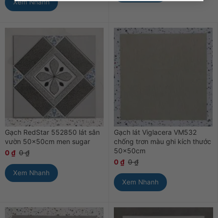
Xem Nhanh
Gạch RedStar 552850 lát sân
Gạch lát Viglacera VM532
vườn 50x50cm men sugar
chống trơn màu ghi kích thước
50x50cm
0
₫
0
₫
0
₫
0
₫
Xem Nhanh
Xem Nhanh