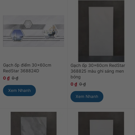
Gạch ốp điểm 30x60cm
Gạch ốp 30x60cm RedStar
RedStar 368824D
368825 màu ghi sáng men
bóng
0
₫
0
₫
0
₫
0
₫
Xem Nhanh
Xem Nhanh