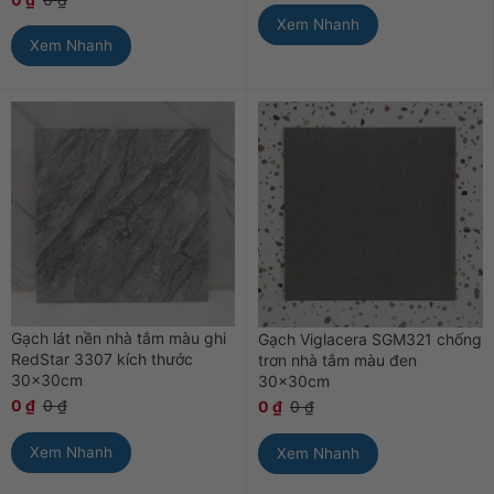
Xem Nhanh
Xem Nhanh
Gạch lát nền nhà tắm màu ghi
Gạch Viglacera SGM321 chống
RedStar 3307 kích thước
trơn nhà tắm màu đen
30x30cm
30×30cm
0
₫
0
₫
0
₫
0
₫
Xem Nhanh
Xem Nhanh