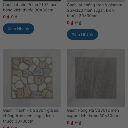
Gạch lát nền Prime 2107 men
Gạch lát chống trơn Viglacera
bóng kích thước 30x30cm
SGM320 men sugar, kích
thước 30x30cm
0
₫
0
₫
0
₫
0
₫
Xem Nhanh
Xem Nhanh
Gạch Thanh Hà SG304 giả sỏi
Gạch Hồng Hà VS3012 men
chống trơn men sugar, kích
sugar kích thước 30x30cm
thước 30x30cm
0
₫
0
₫
0
₫
0
₫