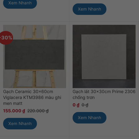
Xem Nhanh
Xem Nhanh
-30%
Gạch Ceramic 30x60cm
Gạch lát 30x30cm Prime 2306
Viglacera KTM3986 màu ghi
chống trơn
men matt
0
₫
0
₫
155.000
₫
220.000
₫
Xem Nhanh
Xem Nhanh