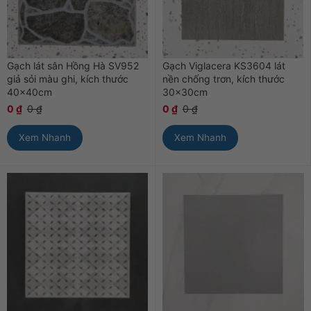
Gạch lát sân Hồng Hà SV952
Gạch Viglacera KS3604 lát
giả sỏi màu ghi, kích thước
nền chống trơn, kích thước
40x40cm
30x30cm
0
₫
0
₫
0
₫
0
₫
Xem Nhanh
Xem Nhanh