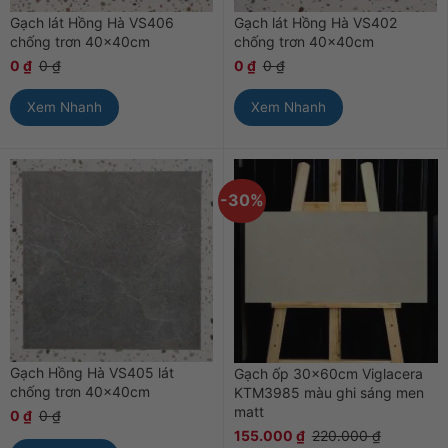
Gạch lát Hồng Hà VS406
Gạch lát Hồng Hà VS402
chống trơn 40x40cm
chống trơn 40x40cm
0
₫
0
₫
0
₫
0
₫
Xem Nhanh
Xem Nhanh
-30%
Gạch Hồng Hà VS405 lát
Gạch ốp 30x60cm Viglacera
chống trơn 40x40cm
KTM3985 màu ghi sáng men
matt
0
₫
0
₫
155.000
₫
220.000
₫