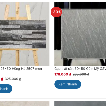
-33%
ẻ 25×50 Hồng Hà 2507 men
Gạch lát sân 50×50 Gốm Mỹ GS
178.000
₫
265.000
₫
0
₫
325.000
₫
Xem Nhanh
Nhanh