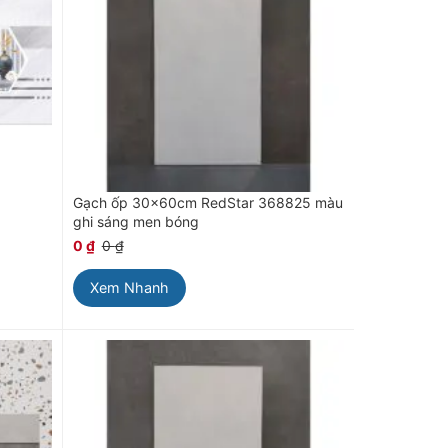
Gạch ốp 30x60cm RedStar 368825 màu
×
ghi sáng men bóng
0
₫
0
₫
Xem Nhanh