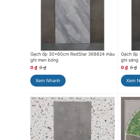
Dịc
Họ và tê
Gửi yê
Gạch ốp 30x60cm RedStar 368824 màu
Gạch ốp
ghi men bóng
ghi sáng
0
₫
0
₫
0
₫
0
₫
Xem Nhanh
Xem 