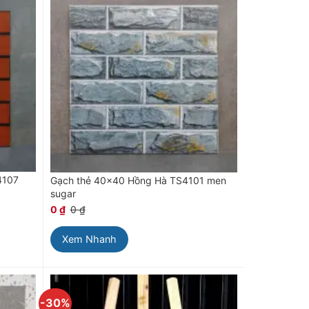
4107
Gạch thẻ 40×40 Hồng Hà TS4101 men
sugar
0
₫
0
₫
Xem Nhanh
-30%