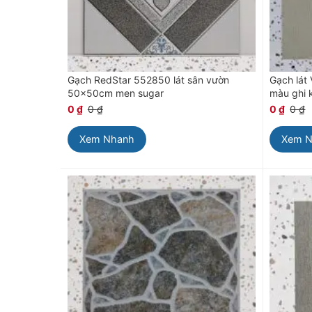
Gạch RedStar 552850 lát sân vườn
Gạch lát
50x50cm men sugar
màu ghi 
0
₫
0
₫
0
₫
0
₫
Xem Nhanh
Xem 