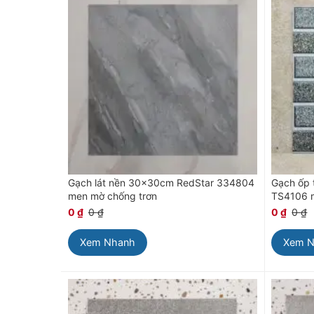
Gạch lát nền 30x30cm RedStar 334804
Gạch ốp 
men mờ chống trơn
TS4106 
0
₫
0
₫
0
₫
0
₫
Xem Nhanh
Xem 