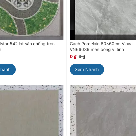
star 542 lát sân chống trơn
Gạch Porcelain 60x60cm Viova
m
VN66039 men bóng vi tinh
0
₫
0
₫
Nhanh
Xem Nhanh