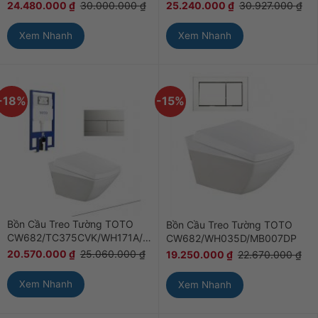
24.480.000
₫
30.000.000
₫
25.240.000
₫
30.927.000
₫
Xem Nhanh
Xem Nhanh
-18%
-15%
Bồn Cầu Treo Tường TOTO
Bồn Cầu Treo Tường TOTO
CW682/TC375CVK/WH171A/MB171M#SS
CW682/WH035D/MB007DP
20.570.000
₫
25.060.000
₫
19.250.000
₫
22.670.000
₫
Xem Nhanh
Xem Nhanh