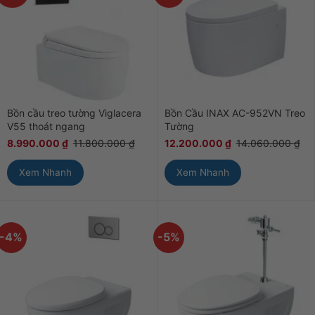
Bồn cầu treo tường Viglacera
Bồn Cầu INAX AC-952VN Treo
V55 thoát ngang
Tường
8.990.000
₫
11.800.000
₫
12.200.000
₫
14.060.000
₫
Xem Nhanh
Xem Nhanh
-4%
-5%