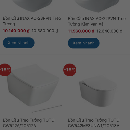
Bồn Cầu INAX AC-23PVN Treo
Bồn Cầu INAX AC-22PVN Treo
Tường
Tường Kèm Van Xả
10.140.000
₫
10.580.000
₫
11.960.000
₫
12.640.000
₫
Xem Nhanh
Xem Nhanh
-18%
-18%
Bồn Cầu Treo Tường TOTO
Bồn Cầu Treo Tường TOTO
CW522A/TC512A
CW542ME3UNW1/TC513A