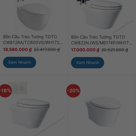
Bồn Cầu Treo Tường TOTO
Bồn Cầu Treo Tường TOTO
CW812RA/TC600VS/WH172A/MB175M#SS
CW822NJWS/MB174P/WH172A
18.560.000
₫
22.417.000
₫
17.000.000
₫
20.521.000
₫
Xem Nhanh
Xem Nhanh
-18%
-20%