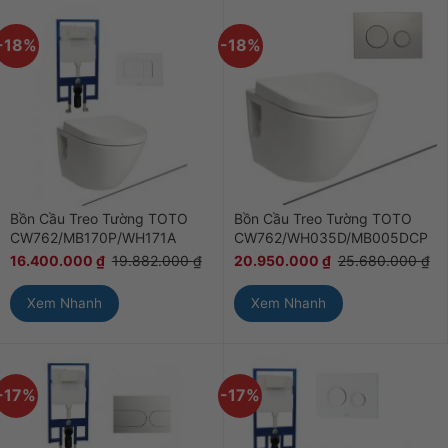
-18%
-18%
Bồn Cầu Treo Tường TOTO
Bồn Cầu Treo Tường TOTO
CW762/MB170P/WH171A
CW762/WH035D/MB005DCP
16.400.000
₫
19.882.000
₫
20.950.000
₫
25.680.000
₫
Xem Nhanh
Xem Nhanh
-17%
-17%