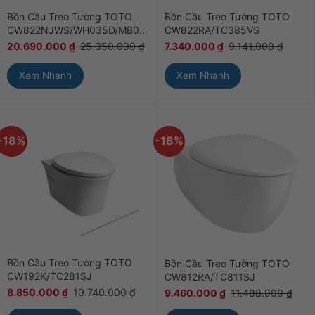
Bồn Cầu Treo Tường TOTO
Bồn Cầu Treo Tường TOTO
CW822NJWS/WH035D/MB005DG
CW822RA/TC385VS
20.690.000
₫
25.350.000
₫
7.340.000
₫
9.141.000
₫
Xem Nhanh
Xem Nhanh
-18%
-18%
Bồn Cầu Treo Tường TOTO
Bồn Cầu Treo Tường TOTO
CW192K/TC281SJ
CW812RA/TC811SJ
8.850.000
₫
10.740.000
₫
9.460.000
₫
11.488.000
₫