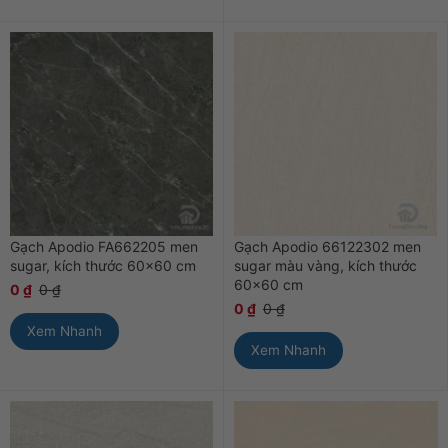
Gạch Apodio FA662205 men
Gạch Apodio 66122302 men
sugar, kích thước 60×60 cm
sugar màu vàng, kích thước
60×60 cm
0
₫
0
₫
0
₫
0
₫
Xem Nhanh
Xem Nhanh