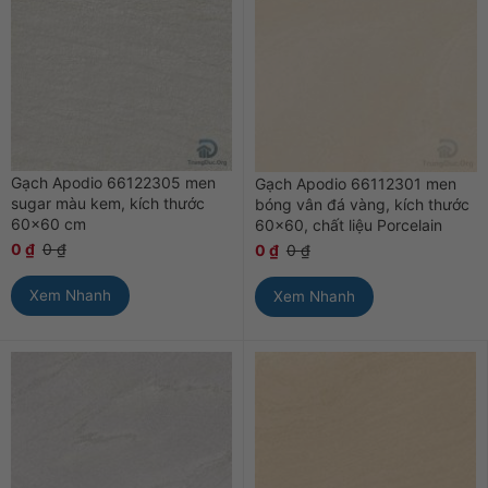
Gạch Apodio 66122305 men
Gạch Apodio 66112301 men
sugar màu kem, kích thước
bóng vân đá vàng, kích thước
60×60 cm
60×60, chất liệu Porcelain
0
₫
0
₫
0
₫
0
₫
Xem Nhanh
Xem Nhanh