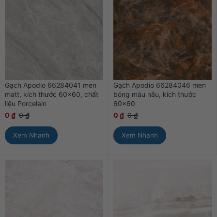
Gạch Apodio 66284041 men
Gạch Apodio 66284046 men
matt, kích thước 60×60, chất
bóng màu nâu, kích thước
liệu Porcelain
60×60
0
₫
0
₫
0
₫
0
₫
Xem Nhanh
Xem Nhanh