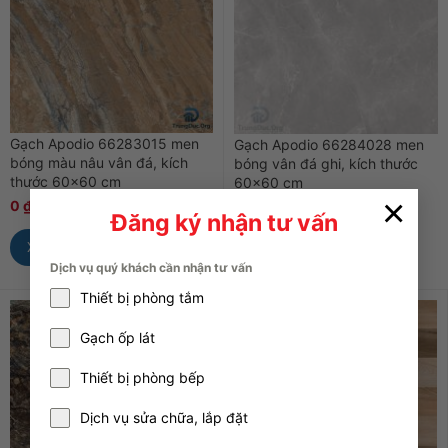
Gạch Apodio 66283015 men
Gạch Apodio 66284028 men
bóng màu nâu vân đá, kích
bóng vân đá ghi, kích thước
thước 60×60 cm
60×60 cm
×
0
₫
0
₫
0
₫
0
₫
Đăng ký nhận tư vấn
Xem Nhanh
Xem Nhanh
Dịch vụ quý khách cần nhận tư vấn
Thiết bị phòng tắm
Gạch ốp lát
Thiết bị phòng bếp
Dịch vụ sửa chữa, lắp đặt