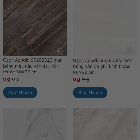
Gạch Apodio 66283023 men
Gạch Apodio 66285022 men
bóng màu nâu vân đá, kích
bóng vân đá ghi, kích thước
thước 60×60 cm
60×60 cm
0
₫
0
₫
0
₫
0
₫
Xem Nhanh
Xem Nhanh