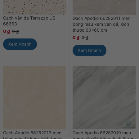
Gạch vân đá Terrazzo US
Gạch Apodio 66282011 men
66663
bóng màu kem vân đá, kích
thước 60×60 cm
0
₫
0
₫
0
₫
0
₫
Xem Nhanh
Xem Nhanh
Gạch Apodio 66282013 men
Gạch Apodio 66282019 men
bóng vân đá kem, kích thước
bóng vân đá trắng, kích thước