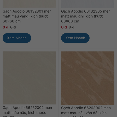
Gạch Apodio 66132301 men
Gạch Apodio 66132305 men
matt màu vàng, kích thước
matt màu ghi, kích thước
60×60 cm
60×60 cm
0
₫
0
₫
0
₫
0
₫
Xem Nhanh
Xem Nhanh
Gạch Apodio 66262002 men
Gạch Apodio 66263002 men
matt màu nâu, kích thước
matt màu nâu vân đá, kích