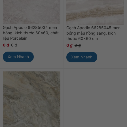
Gạch Apodio 66285034 men
Gạch Apodio 66285045 men
bóng, kích thước 60×60, chất
bóng màu hồng sáng, kích
liệu Porcelain
thước 60×60 cm
0
₫
0
₫
0
₫
0
₫
Xem Nhanh
Xem Nhanh