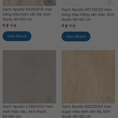
Gạch Apodio 66282016 men
Gạch Apodio 66135030 men
bóng màu kem vân đá, kích
bóng màu trắng vân mây, kích
thước 60×60 cm
thước 60×60 cm
0
₫
0
₫
0
₫
0
₫
Xem Nhanh
Xem Nhanh
Gạch Apodio LC664302 men
Gạch Apodio 66222050 men
matt màu nâu, kích thước
sugar màu kem vân đá, kích
60×60 cm
thước 60×60 cm