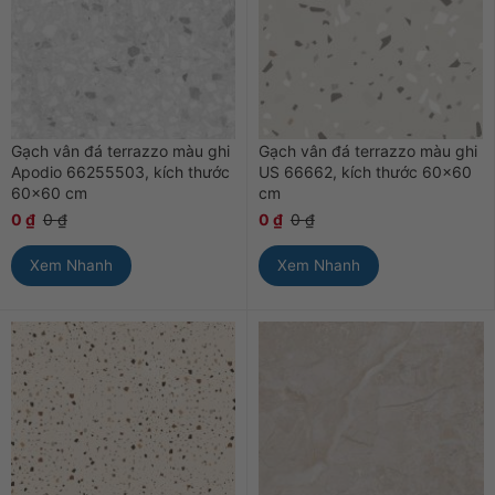
Gạch vân đá terrazzo màu ghi
Gạch vân đá terrazzo màu ghi
Apodio 66255503, kích thước
US 66662, kích thước 60×60
60×60 cm
cm
0
₫
0
₫
0
₫
0
₫
Xem Nhanh
Xem Nhanh