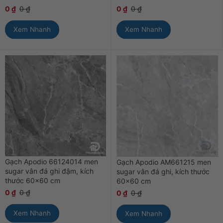
0
₫
0
₫
0
₫
0
₫
Xem Nhanh
Xem Nhanh
Gạch Apodio 66124014 men
Gạch Apodio AM661215 men
sugar vân đá ghi đậm, kích
sugar vân đá ghi, kích thước
thước 60×60 cm
60×60 cm
0
₫
0
₫
0
₫
0
₫
Xem Nhanh
Xem Nhanh