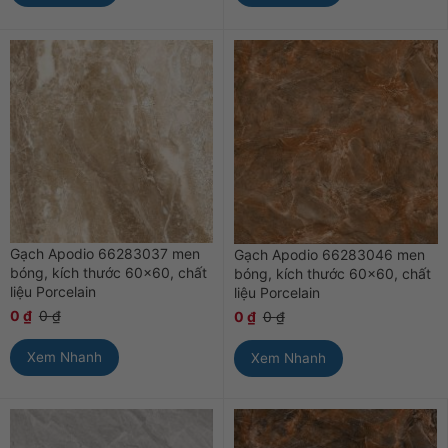
Gạch Apodio 66283037 men
Gạch Apodio 66283046 men
bóng, kích thước 60×60, chất
bóng, kích thước 60×60, chất
liệu Porcelain
liệu Porcelain
0
₫
0
₫
0
₫
0
₫
Xem Nhanh
Xem Nhanh