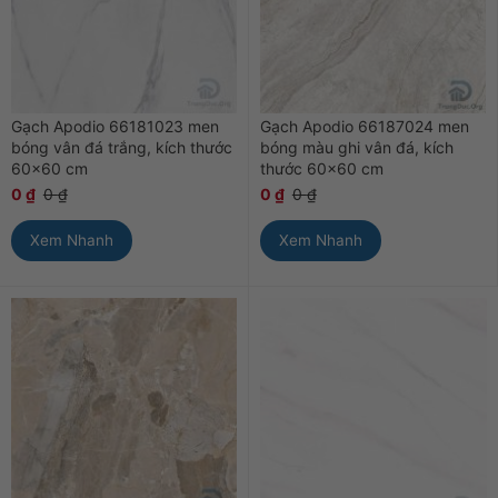
Gạch Apodio 66181023 men
Gạch Apodio 66187024 men
bóng vân đá trắng, kích thước
bóng màu ghi vân đá, kích
60×60 cm
thước 60×60 cm
0
₫
0
₫
0
₫
0
₫
Xem Nhanh
Xem Nhanh