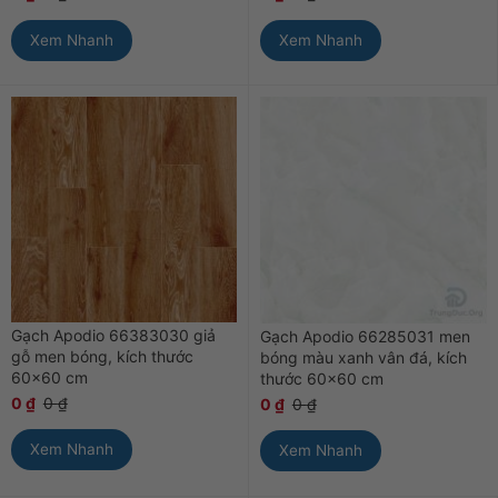
Xem Nhanh
Xem Nhanh
Gạch Apodio 66383030 giả
Gạch Apodio 66285031 men
gỗ men bóng, kích thước
bóng màu xanh vân đá, kích
60×60 cm
thước 60×60 cm
0
₫
0
₫
0
₫
0
₫
Xem Nhanh
Xem Nhanh