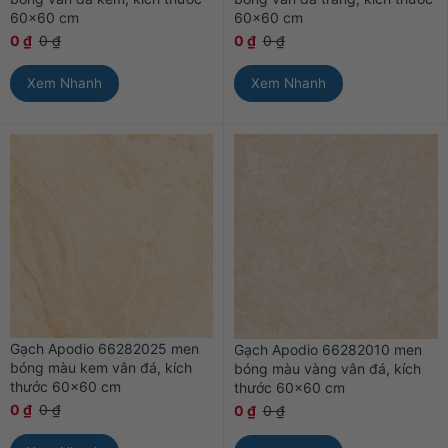
60×60 cm
60×60 cm
0
₫
0
₫
0
₫
0
₫
Xem Nhanh
Xem Nhanh
Gạch Apodio 66282025 men
Gạch Apodio 66282010 men
bóng màu kem vân đá, kích
bóng màu vàng vân đá, kích
thước 60×60 cm
thước 60×60 cm
0
₫
0
₫
0
₫
0
₫