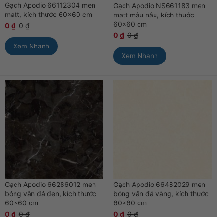
Gạch Apodio 66112304 men
Gạch Apodio NS661183 men
matt, kích thước 60×60 cm
matt màu nâu, kích thước
60×60 cm
0
₫
0
₫
0
₫
0
₫
Xem Nhanh
Xem Nhanh
Gạch Apodio 66286012 men
Gạch Apodio 66482029 men
bóng vân đá đen, kích thước
bóng vân đá vàng, kích thước
60×60 cm
60×60 cm
0
₫
0
₫
0
₫
0
₫