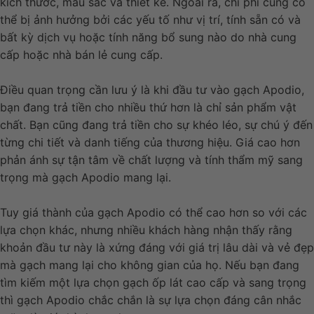
kích thước, màu sắc và thiết kế. Ngoài ra, chi phí cũng có
thể bị ảnh hưởng bởi các yếu tố như vị trí, tính sẵn có và
bất kỳ dịch vụ hoặc tính năng bổ sung nào do nhà cung
cấp hoặc nhà bán lẻ cung cấp.
Điều quan trọng cần lưu ý là khi đầu tư vào gạch Apodio,
bạn đang trả tiền cho nhiều thứ hơn là chỉ sản phẩm vật
chất. Bạn cũng đang trả tiền cho sự khéo léo, sự chú ý đến
từng chi tiết và danh tiếng của thương hiệu. Giá cao hơn
phản ánh sự tận tâm về chất lượng và tính thẩm mỹ sang
trọng mà gạch Apodio mang lại.
Tuy giá thành của gạch Apodio có thể cao hơn so với các
lựa chọn khác, nhưng nhiều khách hàng nhận thấy rằng
khoản đầu tư này là xứng đáng với giá trị lâu dài và vẻ đẹp
mà gạch mang lại cho không gian của họ. Nếu bạn đang
tìm kiếm một lựa chọn gạch ốp lát cao cấp và sang trọng
thì gạch Apodio chắc chắn là sự lựa chọn đáng cân nhắc