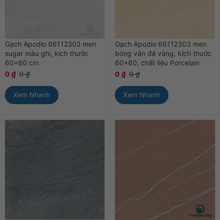
Gạch Apodio 66112302 men
Gạch Apodio 66112303 men
sugar màu ghi, kích thước
bóng vân đá vàng, kích thước
60×60 cm
60×60, chất liệu Porcelain
0
₫
0
₫
0
₫
0
₫
Xem Nhanh
Xem Nhanh