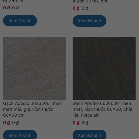
60×60 cm
thước 60×60 cm
0
₫
0
₫
0
₫
0
₫
Xem Nhanh
Xem Nhanh
Gạch Apodio 66265001 men
Gạch Apodio 66266201 men
matt màu ghi, kích thước
matt, kích thước 60×60, chất
60×60 cm
liệu Porcelain
0
₫
0
₫
0
₫
0
₫
Xem Nhanh
Xem Nhanh