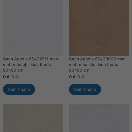
Gạch Apodio 66432011 men
Gạch Apodio 66433008 men
matt màu ghi, kích thước
matt màu nâu, kích thước
60×60 cm
60×60 cm
0
₫
0
₫
0
₫
0
₫
Xem Nhanh
Xem Nhanh