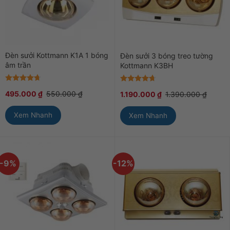
Đèn sưởi Kottmann K1A 1 bóng
Đèn sưởi 3 bóng treo tường
âm trần
Kottmann K3BH
Được xếp
Được xếp
495.000
₫
550.000
₫
1.190.000
₫
1.390.000
₫
hạng
4.67
hạng
4.67
5 sao
5 sao
Xem Nhanh
Xem Nhanh
-9%
-12%