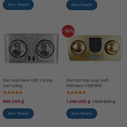
Xem Nhanh
Xem Nhanh
-16%
Đèn sưởi Hans H2B 2 bóng
Đèn tích hợp quạt sưởi
treo tường
Kottmann K2BHWG
Được xếp
Được xếp
990.000
₫
1.340.000
₫
1.590.000
₫
hạng
5
5
hạng
5
5
sao
sao
Xem Nhanh
Xem Nhanh