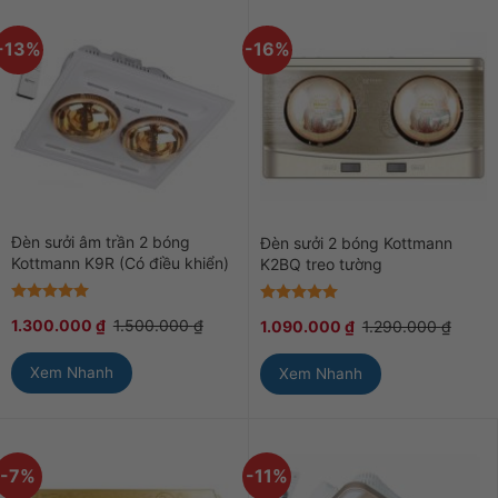
-13%
-16%
Đèn sưởi âm trần 2 bóng
Đèn sưởi 2 bóng Kottmann
Kottmann K9R (Có điều khiển)
K2BQ treo tường
Được xếp
Được xếp
1.300.000
₫
1.500.000
₫
1.090.000
₫
1.290.000
₫
hạng
5
5
hạng
5
5
sao
sao
Xem Nhanh
Xem Nhanh
-7%
-11%