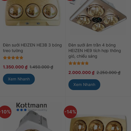
Đèn sưởi HEIZEN HE3B 3 bóng
Đèn sưởi âm trần 4 bóng
treo tường
HEIZEN HE9 tích hợp thông
gió, chiếu sáng
Được xếp
1.350.000
₫
1.450.000
₫
hạng
4.89
Được xếp
5 sao
2.000.000
₫
2.250.000
₫
hạng
4.8
5
sao
Xem Nhanh
Xem Nhanh
-10%
-14%