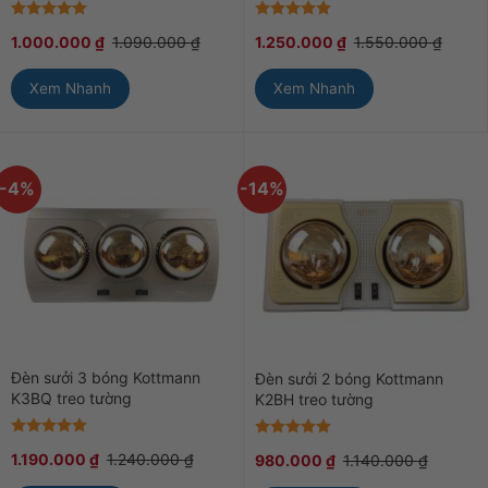
Được xếp
Được xếp
1.000.000
₫
1.090.000
₫
1.250.000
₫
1.550.000
₫
hạng
5
5
hạng
5
5
sao
sao
Xem Nhanh
Xem Nhanh
-4%
-14%
Đèn sưởi 3 bóng Kottmann
Đèn sưởi 2 bóng Kottmann
K3BQ treo tường
K2BH treo tường
Được xếp
Được xếp
1.190.000
₫
1.240.000
₫
980.000
₫
1.140.000
₫
hạng
5
5
hạng
5
5
sao
sao