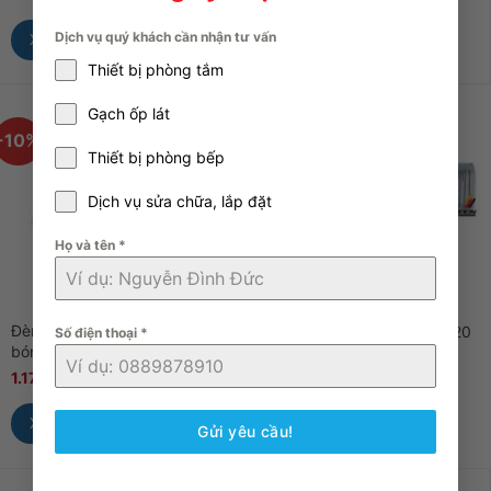
Xem Nhanh
Dịch vụ quý khách cần nhận tư vấn
Xem Nhanh
Thiết bị phòng tắm
Gạch ốp lát
-10%
-7%
Thiết bị phòng bếp
Dịch vụ sửa chữa, lắp đặt
Họ và tên
*
Đèn sưởi nhà tắm HANS H4B 4
Đèn sưởi HEIZEN APPINNO20
Số điện thoại
*
bóng âm trần
chống chói mắt toàn phần
1.170.000
₫
1.300.000
₫
4.250.000
₫
4.550.000
₫
Xem Nhanh
Xem Nhanh
Gửi yêu cầu!