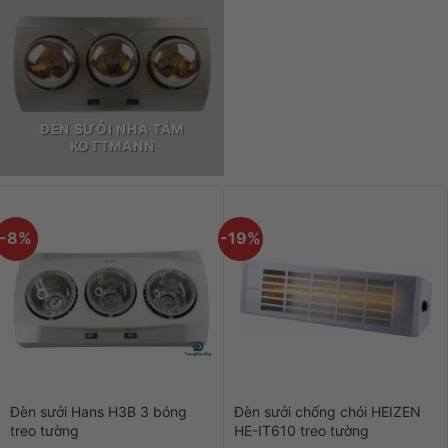
ĐÈN SƯỞI NHÀ TẮM
KOTTMANN
-8%
-19%
Đèn sưởi Hans H3B 3 bóng
Đèn sưởi chống chói HEIZEN
treo tường
HE-IT610 treo tường