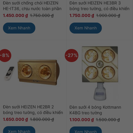
Đèn sưởi chống chói HEIZEN
Đèn sưởi HEIZEN HE3BR 3
HE-IT36, chịu nước toàn phần
bóng treo tường, có điều khiển
1.450.000
₫
1.750.000
₫
1.750.000
₫
1.900.000
₫
Xem Nhanh
Xem Nhanh
-8%
-27%
Đèn sưởi HEIZEN HE2BR 2
Đèn sưởi 4 bóng Kottmann
bóng treo tường, có điều khiển
K4BG treo tường
1.650.000
₫
1.800.000
₫
1.100.000
₫
1.500.000
₫
Xem Nhanh
Xem Nhanh