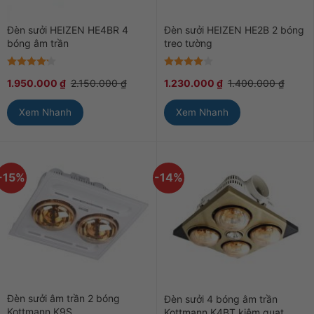
Đèn sưởi HEIZEN HE4BR 4
Đèn sưởi HEIZEN HE2B 2 bóng
bóng âm trần
treo tường
Được xếp
Được
1.950.000
₫
2.150.000
₫
1.230.000
₫
1.400.000
₫
hạng
4.2
xếp hạng
5 sao
4
5 sao
Xem Nhanh
Xem Nhanh
-15%
-14%
Đèn sưởi âm trần 2 bóng
Đèn sưởi 4 bóng âm trần
Kottmann K9S
Kottmann K4BT kiêm quạt