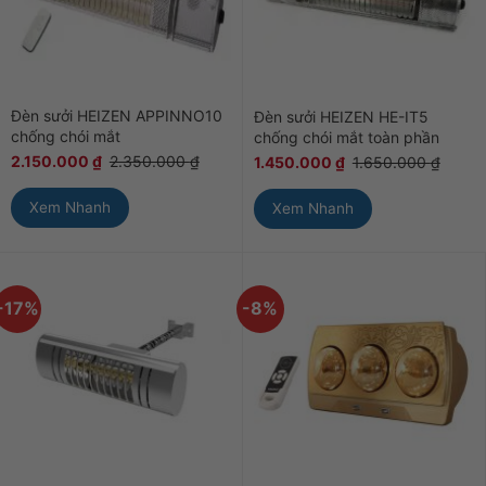
Đèn sưởi HEIZEN APPINNO10
Đèn sưởi HEIZEN HE-IT5
chống chói mắt
chống chói mắt toàn phần
2.150.000
₫
2.350.000
₫
1.450.000
₫
1.650.000
₫
Xem Nhanh
Xem Nhanh
-17%
-8%