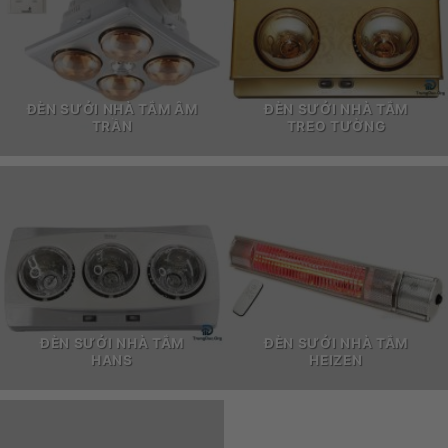
ĐÈN SƯỞI NHÀ TẮM ÂM
ĐÈN SƯỞI NHÀ TẮM
TRẦN
TREO TƯỜNG
ĐÈN SƯỞI NHÀ TẮM
ĐÈN SƯỞI NHÀ TẮM
HANS
HEIZEN