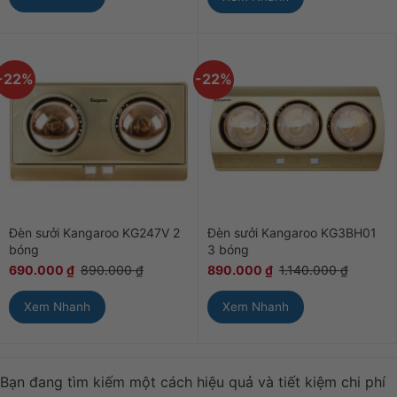
-22%
-22%
Đèn sưởi Kangaroo KG247V 2
Đèn sưởi Kangaroo KG3BH01
bóng
3 bóng
690.000
₫
890.000
₫
890.000
₫
1.140.000
₫
Xem Nhanh
Xem Nhanh
Bạn đang tìm kiếm một cách hiệu quả và tiết kiệm chi phí