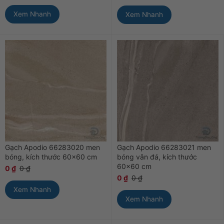
Xem Nhanh
Xem Nhanh
Gạch Apodio 66283020 men
Gạch Apodio 66283021 men
bóng, kích thước 60×60 cm
bóng vân đá, kích thước
60×60 cm
0
₫
0
₫
0
₫
0
₫
Xem Nhanh
Xem Nhanh