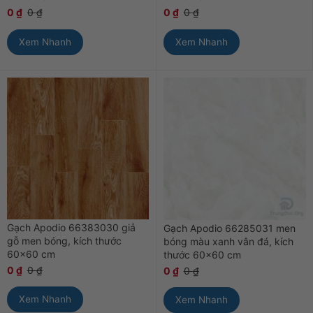
0
₫
0
₫
0
₫
0
₫
Xem Nhanh
Xem Nhanh
Gạch Apodio 66383030 giả
Gạch Apodio 66285031 men
gỗ men bóng, kích thước
bóng màu xanh vân đá, kích
60×60 cm
thước 60×60 cm
0
₫
0
₫
0
₫
0
₫
Xem Nhanh
Xem Nhanh