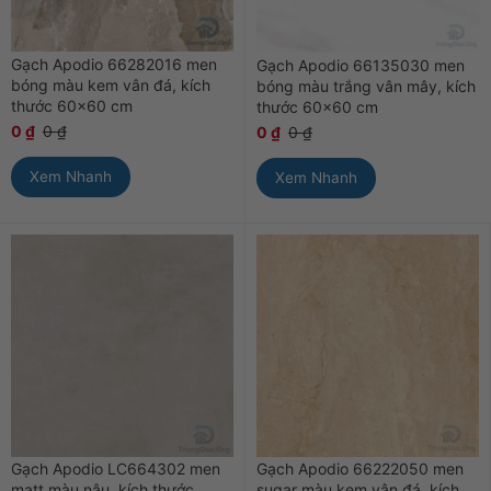
Gạch Apodio 66282016 men
Gạch Apodio 66135030 men
bóng màu kem vân đá, kích
bóng màu trắng vân mây, kích
thước 60×60 cm
thước 60×60 cm
0
₫
0
₫
0
₫
0
₫
Xem Nhanh
Xem Nhanh
Gạch Apodio LC664302 men
Gạch Apodio 66222050 men
matt màu nâu, kích thước
sugar màu kem vân đá, kích