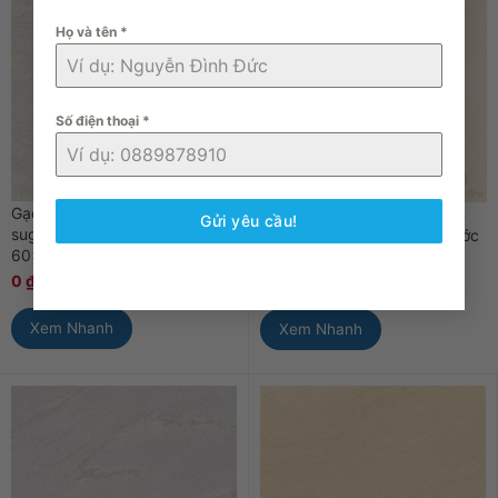
Họ và tên
*
Số điện thoại
*
Gạch Apodio 66122305 men
Gạch Apodio 66112301 men
Gửi yêu cầu!
sugar màu kem, kích thước
bóng vân đá vàng, kích thước
60×60 cm
60×60, chất liệu Porcelain
0
₫
0
₫
0
₫
0
₫
Xem Nhanh
Xem Nhanh