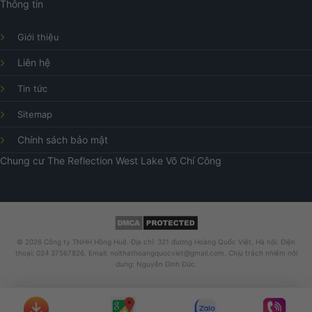
Thông tin
Giới thiệu
Liên hệ
Tin tức
Sitemap
Chính sách bảo mật
Chung cư
The Reflection West Lake
Võ Chí Công
© 2026 Công ty TNHH Hồng Huệ. Địa chỉ: 321 đường Hoàng Quốc Việt, Hà nội. Điện
thoại: 024 37567826. Email: noithathoangquocviet@gmail.com. Chịu trách nhiệm nội
dung: Nguyễn Đình Đức.