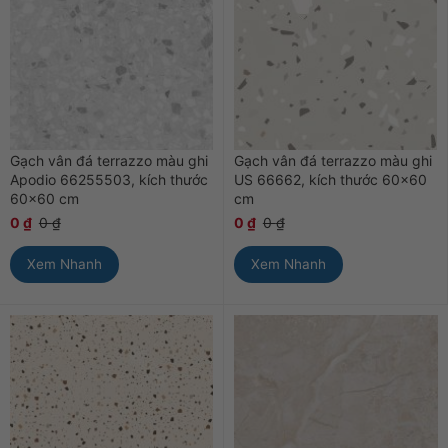
Gạch vân đá terrazzo màu ghi
Gạch vân đá terrazzo màu ghi
Apodio 66255503, kích thước
US 66662, kích thước 60×60
60×60 cm
cm
0
₫
0
₫
0
₫
0
₫
Xem Nhanh
Xem Nhanh