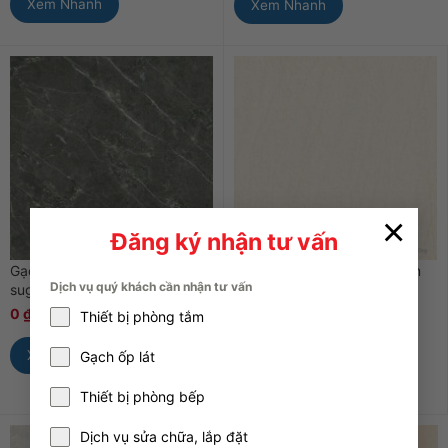
Xem Nhanh
Xem Nhanh
×
Đăng ký nhận tư vấn
Gạch Apodio FA662205 men
Gạch Apodio 66122302 men
Dịch vụ quý khách cần nhận tư vấn
sugar, kích thước 60×60 cm
sugar màu vàng, kích thước
60×60 cm
0
₫
0
₫
Thiết bị phòng tắm
0
₫
0
₫
Xem Nhanh
Gạch ốp lát
Xem Nhanh
Thiết bị phòng bếp
Dịch vụ sửa chữa, lắp đặt