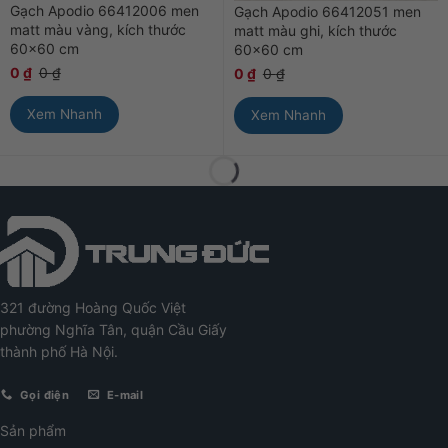
Gạch Apodio 66412006 men
Gạch Apodio 66412051 men
matt màu vàng, kích thước
matt màu ghi, kích thước
60×60 cm
60×60 cm
0
₫
0
₫
0
₫
0
₫
Xem Nhanh
Xem Nhanh
321 đường Hoàng Quốc Việt
phường Nghĩa Tân, quận Cầu Giấy
thành phố Hà Nội.
Gọi điện
E-mail
Sản phẩm