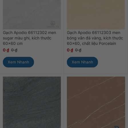
Gạch Apodio 66112302 men
Gạch Apodio 66112303 men
sugar màu ghi, kích thước
bóng vân đá vàng, kích thước
60×60 cm
60×60, chất liệu Porcelain
0
₫
0
₫
0
₫
0
₫
Xem Nhanh
Xem Nhanh