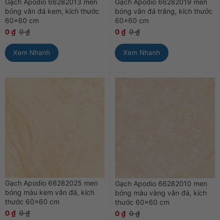
Gạch Apodio 66282013 men
Gạch Apodio 66282019 men
bóng vân đá kem, kích thước
bóng vân đá trắng, kích thước
60×60 cm
60×60 cm
0
₫
0
₫
0
₫
0
₫
Xem Nhanh
Xem Nhanh
Gạch Apodio 66282025 men
Gạch Apodio 66282010 men
bóng màu kem vân đá, kích
bóng màu vàng vân đá, kích
thước 60×60 cm
thước 60×60 cm
0
₫
0
₫
0
₫
0
₫