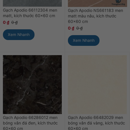
Gạch Apodio 66112304 men
Gạch Apodio NS661183 men
matt, kích thước 60×60 cm
matt màu nâu, kích thước
60×60 cm
0
₫
0
₫
0
₫
0
₫
Xem Nhanh
Xem Nhanh
Gạch Apodio 66286012 men
Gạch Apodio 66482029 men
bóng vân đá đen, kích thước
bóng vân đá vàng, kích thước
60×60 cm
60×60 cm