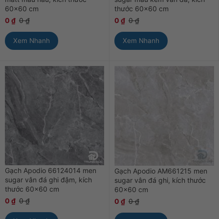
60×60 cm
thước 60×60 cm
0
₫
0
₫
0
₫
0
₫
Xem Nhanh
Xem Nhanh
Gạch Apodio 66124014 men
Gạch Apodio AM661215 men
sugar vân đá ghi đậm, kích
sugar vân đá ghi, kích thước
thước 60×60 cm
60×60 cm
0
₫
0
₫
0
₫
0
₫