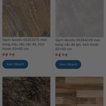
Gạch Apodio 66283015 men
Gạch Apodio 66284028 men
bóng màu nâu vân đá, kích
bóng vân đá ghi, kích thước
thước 60×60 cm
60×60 cm
0
₫
0
₫
0
₫
0
₫
Xem Nhanh
Xem Nhanh