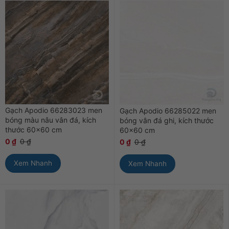
Gạch Apodio 66283023 men
Gạch Apodio 66285022 men
bóng màu nâu vân đá, kích
bóng vân đá ghi, kích thước
thước 60×60 cm
60×60 cm
0
₫
0
₫
0
₫
0
₫
Xem Nhanh
Xem Nhanh