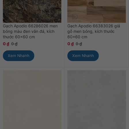
Gạch Apodio 66286026 men
Gạch Apodio 66383026 giả
bóng màu đen vân đá, kích
gỗ men bóng, kích thước
thước 60×60 cm
60×60 cm
0
₫
0
₫
0
₫
0
₫
Xem Nhanh
Xem Nhanh