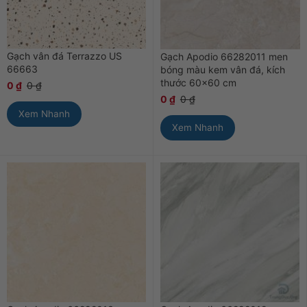
Gạch vân đá Terrazzo US
Gạch Apodio 66282011 men
66663
bóng màu kem vân đá, kích
thước 60×60 cm
0
₫
0
₫
0
₫
0
₫
Xem Nhanh
Xem Nhanh