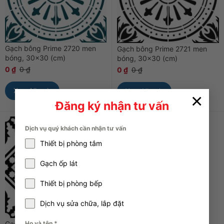
Gạch bông Prime 2720 men
Gạch bông Prime 2721 men
bóng, 30×30 (cm)
bóng, 30×30 (cm)
0
₫
0
₫
0
₫
0
₫
Xem Nhanh
Xem Nhanh
×
Đăng ký nhận tư vấn
Dịch vụ quý khách cần nhận tư vấn
Thiết bị phòng tắm
Gạch ốp lát
Thiết bị phòng bếp
Dịch vụ sửa chữa, lắp đặt
Họ và tên
*
Gạch bông Prime 2722/2723