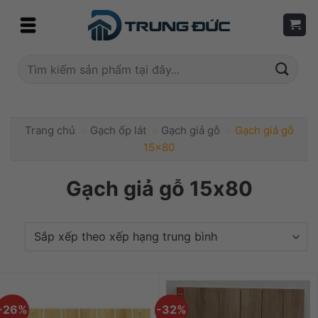
Skip
to
content
Tìm
kiếm:
Trang chủ
»
Gạch ốp lát
»
Gạch giả gỗ
»
Gạch giả gỗ
15x80
Gạch giả gỗ 15x80
-26%
-32%