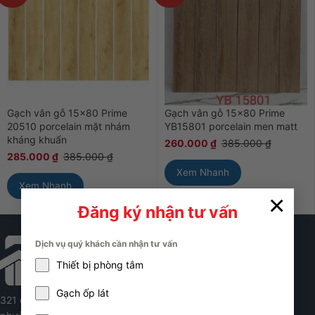
Gạch vân gỗ 15×80 Prime
Gạch vân gỗ 15×80 Prime
20510 porcelain mặt nhám
YB15801 porcelain men matt
kháng khuẩn
260.000
₫
385.000
₫
285.000
₫
385.000
₫
Xem Nhanh
Xem Nhanh
×
Đăng ký nhận tư vấn
Dịch vụ quý khách cần nhận tư vấn
Thiết bị phòng tắm
Gạch ốp lát
321 đường Hoàng Quốc Việt