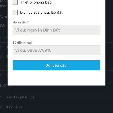
phường Nghĩa Tân, quận Cầu Giấy
Thiết bị phòng bếp
thành phố Hà Nội.
Dịch vụ sửa chữa, lắp đặt
Gọi điện
E-mail
Họ và tên
*
Sản phẩm
Gạch ốp lát
Số điện thoại
*
Thiết bị vệ sinh
Thiết bị nhà bếp
Gửi yêu cầu!
Bình nóng lạnh
Sửa chữa điện nước
Dịch vụ
Xây dựng & lắp đặt
Bảo hành