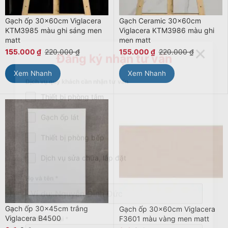
Gạch ốp 30x60cm Viglacera
Gạch Ceramic 30x60cm
KTM3985 màu ghi sáng men
Viglacera KTM3986 màu ghi
matt
men matt
155.000
₫
220.000
₫
155.000
₫
220.000
₫
×
Đăng ký nhận tư vấn
Xem Nhanh
Xem Nhanh
Dịch vụ quý khách cần nhận tư vấn
Thiết bị phòng tắm
Gạch ốp lát
Thiết bị phòng bếp
Dịch vụ sửa chữa, lắp đặt
Họ và tên
*
Gạch ốp 30x45cm trắng
Gạch ốp 30x60cm Viglacera
Viglacera B4500
F3601 màu vàng men matt