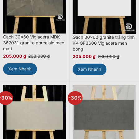
Gạch 30×60 Viglacera MDK-
Gạch 30×60 granite trắng tinh
362031 granite porcelain men
KV-GP3600 Viglacera men
matt
bóng
205.000
₫
260.000
₫
205.000
₫
260.000
₫
Xem Nhanh
Xem Nhanh
-30%
-30%