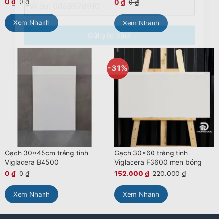
0
₫
0
₫
0
₫
0
₫
Số điện thoại
*
Xem Nhanh
Xem Nhanh
Gửi yêu cầu!
-31%
Gạch 30x45cm trắng tinh
Gạch 30×60 trắng tinh
Viglacera B4500
Viglacera F3600 men bóng
0
₫
0
₫
152.000
₫
220.000
₫
Xem Nhanh
Xem Nhanh