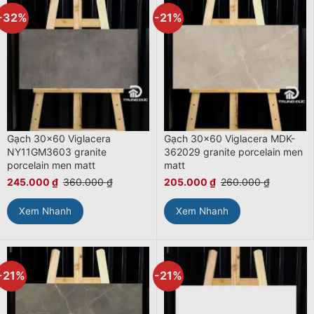
-32%
-21%
Gạch 30×60 Viglacera
Gạch 30×60 Viglacera MDK-
NY11GM3603 granite
362029 granite porcelain men
porcelain men matt
matt
245.000
₫
360.000
₫
205.000
₫
260.000
₫
Xem Nhanh
Xem Nhanh
-21%
-21%