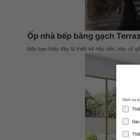
Ốp nhà bếp bằng gạch Terra
Nếu bạn thấy đây là thiết kế hấp dẫn, hãy cố g
Dịch vụ q
Thi
Gạc
Thi