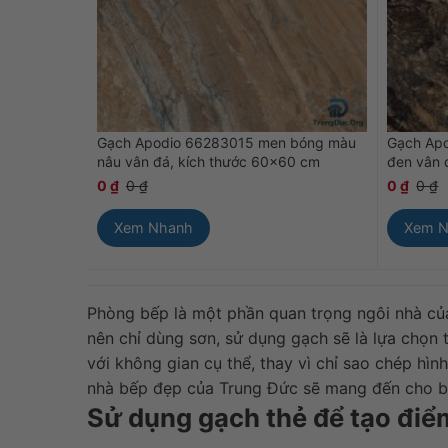
Gạch Apodio 66283015 men bóng màu
Gạch Ap
nâu vân đá, kích thước 60×60 cm
đen vân 
0
₫
0
₫
0
₫
0
₫
Xem Nhanh
Xem 
Phòng bếp là một phần quan trọng ngôi nhà của
nên chỉ dùng sơn, sử dụng gạch sẽ là lựa chọn 
với không gian cụ thể, thay vì chỉ sao chép hì
nhà bếp đẹp của Trung Đức sẽ mang đến cho bạ
Sử dụng gạch thẻ để tạo điểm