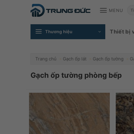
Skip
T
MENU
to
content
ki
Thiết bị 
Thương hiệu
Trang chủ
»
Gạch ốp lát
»
Gạch ốp tường
»
G
Gạch ốp tường phòng bếp