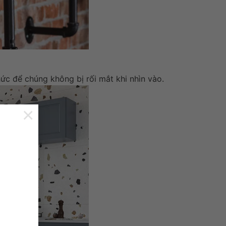
ức để chúng không bị rối mắt khi nhìn vào.
×