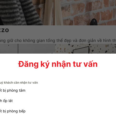
zzo
ắng giữ cho không gian tổng thể đẹp và đơn giản về hình th
Đăng ký nhận tư vấn
uý khách cần nhận tư vấn
ết bị phòng tắm
h ốp lát
ết bị phòng bếp