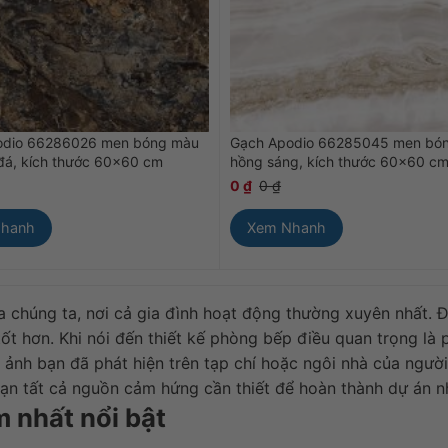
odio 66286026 men bóng màu
Gạch Apodio 66285045 men bó
đá, kích thước 60×60 cm
hồng sáng, kích thước 60×60 c
0
₫
0
₫
Nhanh
Xem Nhanh
 chúng ta, nơi cả gia đình hoạt động thường xuyên nhất.
tốt hơn. Khi nói đến thiết kế phòng bếp điều quan trọng là
nh ảnh bạn đã phát hiện trên tạp chí hoặc ngôi nhà của ngư
n tất cả nguồn cảm hứng cần thiết để hoàn thành dự án n
 nhất nổi bật