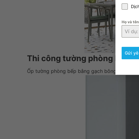
Dịc
Họ và tê
Gửi yê
Thi công tường phòng bếp b
Ốp tường phòng bếp bằng gạch bông và bông vi