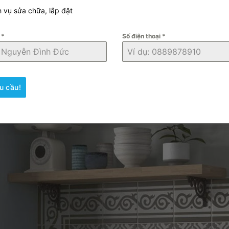
h vụ sửa chữa, lắp đặt
n
*
Số điện thoại
*
u cầu!
ằng gạch bông
ền, kết hợp tông màu xám đậm làm chủ đạo sẽ tạo nên mộ