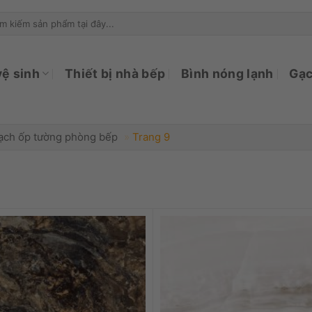
ìm
ếm:
vệ sinh
Thiết bị nhà bếp
Bình nóng lạnh
Gạc
ạch ốp tường phòng bếp
»
Trang 9