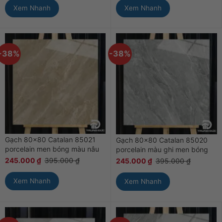
Xem Nhanh
Xem Nhanh
-38%
-38%
Gạch 80×80 Catalan 85021
Gạch 80×80 Catalan 85020
porcelain men bóng màu nâu
porcelain màu ghi men bóng
245.000
₫
395.000
₫
245.000
₫
395.000
₫
Xem Nhanh
Xem Nhanh