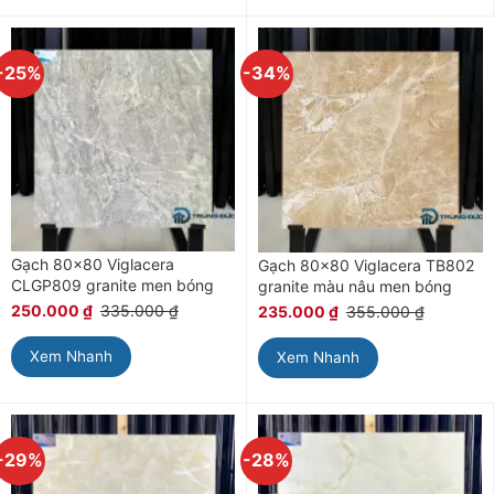
-25%
-34%
Gạch 80×80 Viglacera
Gạch 80×80 Viglacera TB802
CLGP809 granite men bóng
granite màu nâu men bóng
250.000
₫
335.000
₫
235.000
₫
355.000
₫
Xem Nhanh
Xem Nhanh
-29%
-28%