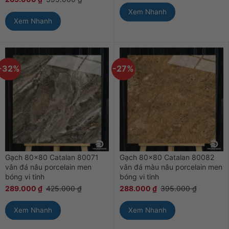
Xem Nhanh
Xem Nhanh
-32%
-27%
Gạch 80×80 Catalan 80071
Gạch 80×80 Catalan 80082
vân đá nâu porcelain men
vân đá màu nâu porcelain men
bóng vi tinh
bóng vi tinh
289.000
₫
425.000
₫
288.000
₫
395.000
₫
Xem Nhanh
Xem Nhanh