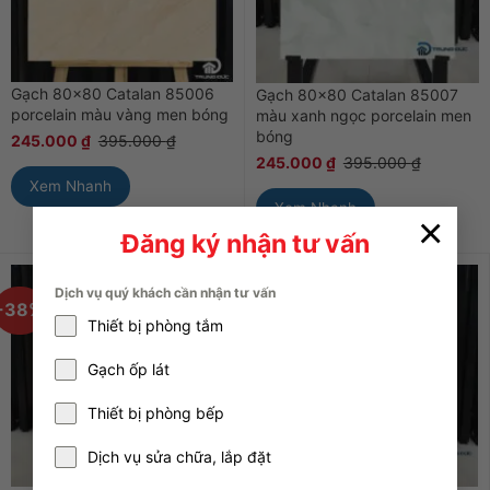
Gạch 80×80 Catalan 85006
Gạch 80×80 Catalan 85007
porcelain màu vàng men bóng
màu xanh ngọc porcelain men
bóng
245.000
₫
395.000
₫
245.000
₫
395.000
₫
Xem Nhanh
Xem Nhanh
×
Đăng ký nhận tư vấn
Dịch vụ quý khách cần nhận tư vấn
-38%
-38%
Thiết bị phòng tắm
Gạch ốp lát
Thiết bị phòng bếp
Dịch vụ sửa chữa, lắp đặt