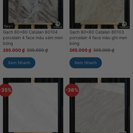
Gạch 80×80 Catalan 80104
Gạch 80×80 Catalan 80103
porcelain 4 face màu xám men
porcelain 4 face màu ghi men
bóng
bóng
265.000
₫
395.000
₫
265.000
₫
395.000
₫
Xem Nhanh
Xem Nhanh
-35%
-38%