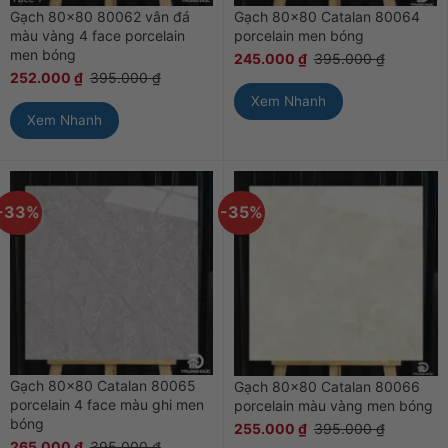
Gạch 80×80 80062 vân đá
Gạch 80×80 Catalan 80064
màu vàng 4 face porcelain
porcelain men bóng
men bóng
245.000
₫
395.000
₫
252.000
₫
395.000
₫
Xem Nhanh
Xem Nhanh
-33%
-35%
Gạch 80×80 Catalan 80065
Gạch 80×80 Catalan 80066
porcelain 4 face màu ghi men
porcelain màu vàng men bóng
bóng
255.000
₫
395.000
₫
265.000
₫
395.000
₫