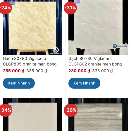
-24%
-31%
Gạch 80×80 Viglacera
Gạch 80×80 Viglacera
CLGP805 granite men bóng
CLGP802 granite men bóng
255.000
₫
335.000
₫
230.000
₫
335.000
₫
Xem Nhanh
Xem Nhanh
-34%
-26%