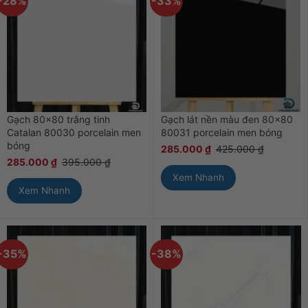
-28%
-33%
Gạch 80×80 trắng tinh
Gạch lát nền màu đen 80×80
Catalan 80030 porcelain men
80031 porcelain men bóng
bóng
285.000
₫
425.000
₫
285.000
₫
395.000
₫
Xem Nhanh
Xem Nhanh
-35%
-38%