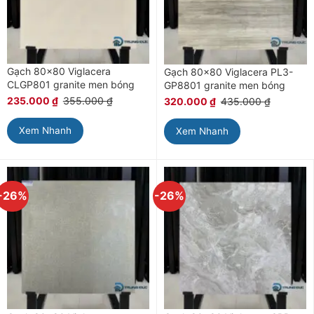
Gạch 80×80 Viglacera
Gạch 80×80 Viglacera PL3-
CLGP801 granite men bóng
GP8801 granite men bóng
235.000
₫
355.000
₫
320.000
₫
435.000
₫
Xem Nhanh
Xem Nhanh
-26%
-26%