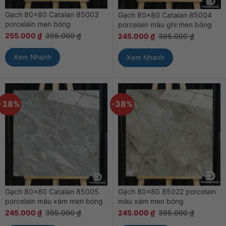
Gạch 80×80 Catalan 85003
Gạch 80×80 Catalan 85004
porcelain men bóng
porcelain màu ghi men bóng
255.000
₫
395.000
₫
245.000
₫
395.000
₫
Xem Nhanh
Xem Nhanh
-38%
-38%
Gạch 80×80 Catalan 85005
Gạch 80×80 85022 porcelain
porcelain màu xám men bóng
màu xám men bóng
245.000
₫
395.000
₫
245.000
₫
395.000
₫