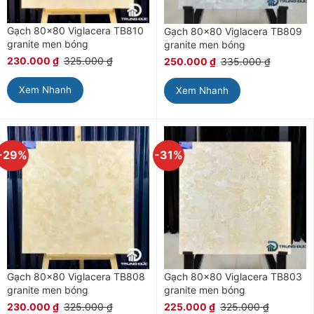
Gạch 80×80 Viglacera TB810
Gạch 80×80 Viglacera TB809
granite men bóng
granite men bóng
230.000
₫
325.000
₫
250.000
₫
335.000
₫
Xem Nhanh
Xem Nhanh
-29%
-31%
Gạch 80×80 Viglacera TB808
Gạch 80×80 Viglacera TB803
granite men bóng
granite men bóng
230.000
₫
325.000
₫
225.000
₫
325.000
₫