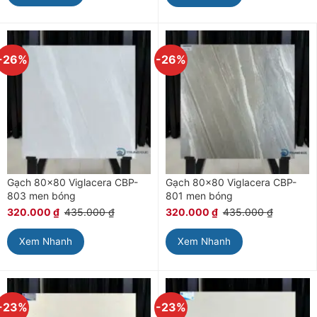
-26%
-26%
Gạch 80×80 Viglacera CBP-
Gạch 80×80 Viglacera CBP-
803 men bóng
801 men bóng
320.000
₫
435.000
₫
320.000
₫
435.000
₫
Xem Nhanh
Xem Nhanh
-23%
-23%