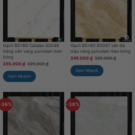
Gạch 80×80 Catalan 80046
Gạch 80×80 80047 vân đá
trắng vân vàng porcelain men
màu vàng porcelain men bóng
bóng
245.000
₫
395.000
₫
255.000
₫
395.000
₫
Xem Nhanh
Xem Nhanh
-38%
-38%