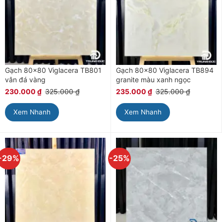
Gạch 80×80 Viglacera TB801
Gạch 80×80 Viglacera TB894
vân đá vàng
granite màu xanh ngọc
230.000
₫
325.000
₫
235.000
₫
325.000
₫
Xem Nhanh
Xem Nhanh
-29%
-25%