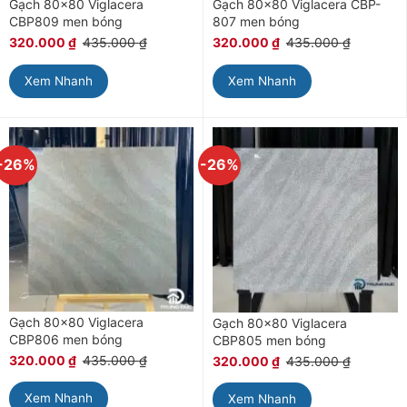
Gạch 80×80 Viglacera
Gạch 80×80 Viglacera CBP-
CBP809 men bóng
807 men bóng
320.000
₫
435.000
₫
320.000
₫
435.000
₫
Xem Nhanh
Xem Nhanh
-26%
-26%
Gạch 80×80 Viglacera
Gạch 80×80 Viglacera
CBP806 men bóng
CBP805 men bóng
320.000
₫
435.000
₫
320.000
₫
435.000
₫
Xem Nhanh
Xem Nhanh