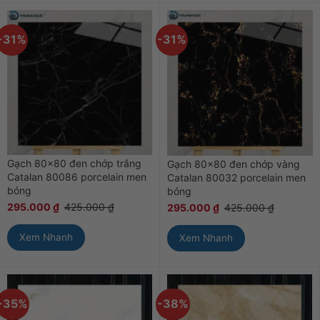
-31%
-31%
Gạch 80×80 đen chớp trắng
Gạch 80×80 đen chớp vàng
Catalan 80086 porcelain men
Catalan 80032 porcelain men
bóng
bóng
295.000
₫
425.000
₫
295.000
₫
425.000
₫
Xem Nhanh
Xem Nhanh
-35%
-38%