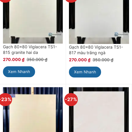
Gạch 80×80 Viglacera TS1-
Gạch 80×80 Viglacera TS1-
815 granite hai da
817 màu trắng ngà
270.000
₫
350.000
₫
270.000
₫
350.000
₫
Xem Nhanh
Xem Nhanh
-23%
-27%