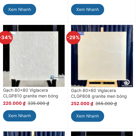
Xem Nhanh
Xem Nhanh
-34%
-29%
Gạch 80×80 Viglacera
Gạch 80×80 Viglacera
CLGP810 granite men bóng
CLGP808 granite men bóng
220.000
₫
335.000
₫
252.000
₫
355.000
₫
Xem Nhanh
Xem Nhanh