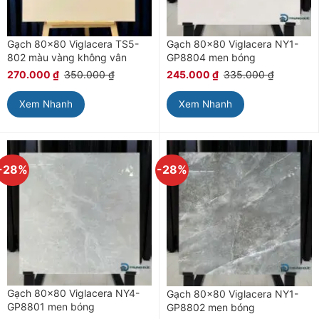
Gạch 80×80 Viglacera TS5-
Gạch 80×80 Viglacera NY1-
802 màu vàng không vân
GP8804 men bóng
270.000
₫
350.000
₫
245.000
₫
335.000
₫
Xem Nhanh
Xem Nhanh
-28%
-28%
Gạch 80×80 Viglacera NY4-
Gạch 80×80 Viglacera NY1-
GP8801 men bóng
GP8802 men bóng