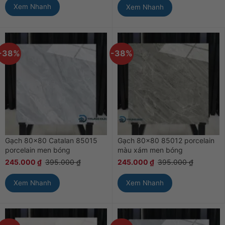
Xem Nhanh
Xem Nhanh
-38%
-38%
Gạch 80×80 Catalan 85015
Gạch 80×80 85012 porcelain
porcelain men bóng
màu xám men bóng
245.000
₫
395.000
₫
245.000
₫
395.000
₫
Xem Nhanh
Xem Nhanh