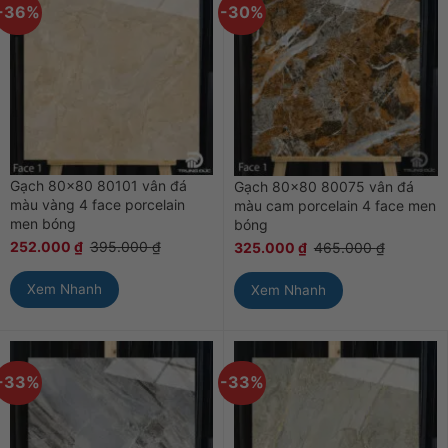
-36%
-30%
Gạch 80×80 80101 vân đá
Gạch 80×80 80075 vân đá
màu vàng 4 face porcelain
màu cam porcelain 4 face men
men bóng
bóng
252.000
₫
395.000
₫
325.000
₫
465.000
₫
Xem Nhanh
Xem Nhanh
-33%
-33%