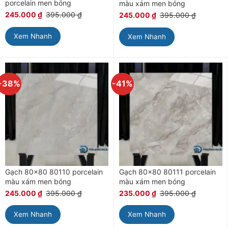
porcelain men bóng
màu xám men bóng
245.000
₫
395.000
₫
245.000
₫
395.000
₫
Xem Nhanh
Xem Nhanh
-38%
-41%
Gạch 80×80 80110 porcelain
Gạch 80×80 80111 porcelain
màu xám men bóng
màu xám men bóng
245.000
₫
395.000
₫
235.000
₫
395.000
₫
Xem Nhanh
Xem Nhanh