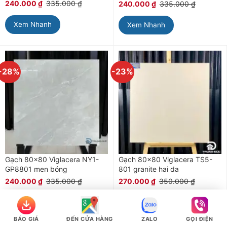
240.000
₫
335.000
₫
240.000
₫
335.000
₫
Xem Nhanh
Xem Nhanh
-28%
-23%
Gạch 80×80 Viglacera NY1-
Gạch 80×80 Viglacera TS5-
GP8801 men bóng
801 granite hai da
240.000
₫
335.000
₫
270.000
₫
350.000
₫
Xem Nhanh
Xem Nhanh
BÁO GIÁ
ĐẾN CỬA HÀNG
ZALO
GỌI ĐIỆN