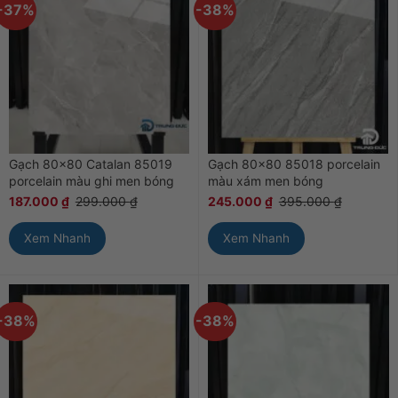
-37%
-38%
Gạch 80×80 Catalan 85019
Gạch 80×80 85018 porcelain
porcelain màu ghi men bóng
màu xám men bóng
187.000
₫
299.000
₫
245.000
₫
395.000
₫
Xem Nhanh
Xem Nhanh
-38%
-38%