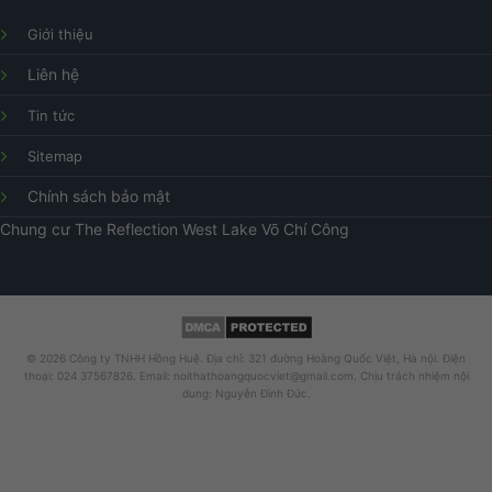
Giới thiệu
Liên hệ
Tin tức
Sitemap
Chính sách bảo mật
Chung cư
The Reflection West Lake
Võ Chí Công
© 2026 Công ty TNHH Hồng Huệ. Địa chỉ: 321 đường Hoàng Quốc Việt, Hà nội. Điện
thoại: 024 37567826. Email: noithathoangquocviet@gmail.com. Chịu trách nhiệm nội
dung: Nguyễn Đình Đức.