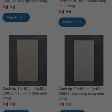
368824 màu ghi men bóng
RedStar RDD6863 màu vàng
men bóng
0
₫
0
₫
0
₫
0
₫
Xem Nhanh
Xem Nhanh
Gạch ốp 30x60cm RedStar
Gạch ốp 30x60cm RedStar
36862 màu vàng đậm men
36863 màu vàng sáng men
bóng
bóng
0
₫
0
₫
0
₫
0
₫