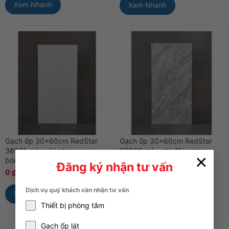
Xem Nhanh
Xem Nhanh
Gạch ốp 30x60cm RedStar
Gạch ốp 30x60cm RedStar
36961 màu ghi sáng men
36960 màu ghi đậm men
×
bóng
bóng
Đăng ký nhận tư vấn
0
₫
0
₫
0
₫
0
₫
Dịch vụ quý khách cần nhận tư vấn
Xem Nhanh
Xem Nhanh
Thiết bị phòng tắm
Gạch ốp lát