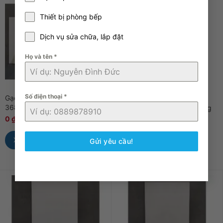
Thiết bị phòng bếp
Dịch vụ sửa chữa, lắp đặt
Họ và tên
*
Số điện thoại
*
Gạch điểm 30x60cm RedStar
Gạch ốp 30x60cm RedStar
368822D
368822 màu vàng men bóng
bo mép
0
₫
0
₫
0
₫
0
₫
Xem Nhanh
Gửi yêu cầu!
Xem Nhanh