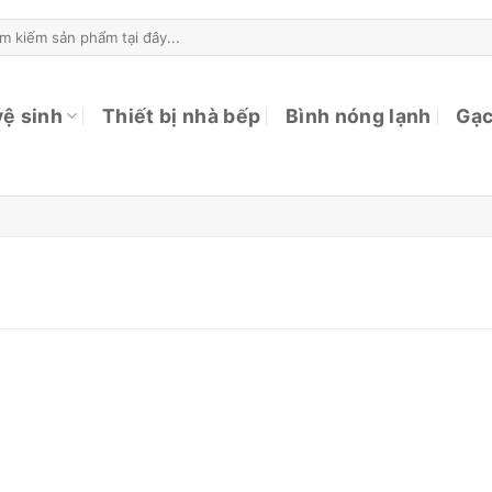
ìm
ếm:
vệ sinh
Thiết bị nhà bếp
Bình nóng lạnh
Gạc