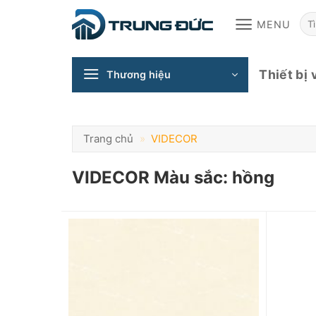
Skip
T
MENU
to
content
ki
Thiết bị 
Thương hiệu
Trang chủ
»
VIDECOR
VIDECOR Màu sắc: hồng