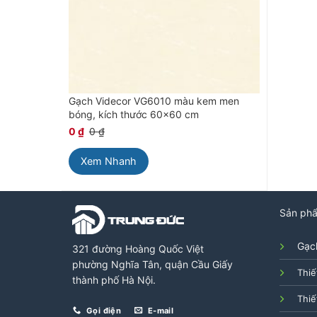
Gạch Videcor VG6010 màu kem men
bóng, kích thước 60×60 cm
0
₫
0
₫
Xem Nhanh
Sản ph
Gạch
321 đường Hoàng Quốc Việt
phường Nghĩa Tân, quận Cầu Giấy
Thiế
thành phố Hà Nội.
Thiế
Gọi điện
E-mail