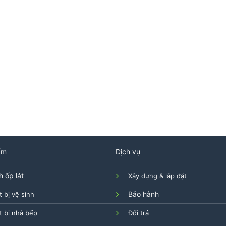
ẩm
Dịch vụ
 ốp lát
Xây dựng & lắp đặt
Bảo hành
t bị vệ sinh
t bị nhà bếp
Đổi trả