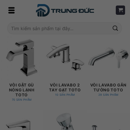
Skip
to
content
Tìm
kiếm:
VÒI GẬT GÙ
VÒI LAVABO 2
VÒI LAVABO GẮN
NÓNG LẠNH
TAY GẠT TOTO
TƯỜNG TOTO
TOTO
10 SẢN PHẨM
29 SẢN PHẨM
70 SẢN PHẨM