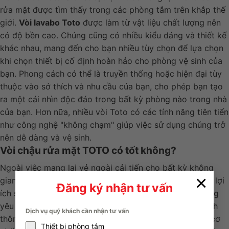
rửa mặt được tìm thấy trong các phòng tắm trên khắp thế
giới.
Vòi lavabo Toto
được làm từ vật liệu chất lượng nên
có độ bền cao. Chúng cũng có nhiều kiểu dáng và thiết kế
khác nhau, mang đến cho bạn nhiều tùy chọn để lựa chọn
khi chọn thiết bị cố định hoàn hảo cho phòng vệ sinh của
bạn. Phong cách có thể là truyền thống hoặc hiện đại tùy
thuộc vào sở thích và nhu cầu của bạn, cho phép bạn tạo
ra một cái nhìn độc đáo trong bất kỳ phòng nào trong nhà
của bạn. Hơn nữa, nhiều vòi Toto có các tính năng tiên tiến
như công nghệ "không chạm" giúp việc sử dụng chúng trở
nên dễ dàng và vệ sinh.
Vòi chậu rửa mặt TOTO có tốt không?
Ngoài việc mang lại vẻ ngoài cải tiến cho bất kỳ không
×
gian phòng tắm nào, vòi của Toto còn mang lại một số lợi
Đăng ký nhận tư vấn
ích so với các vòi truyền thống hơn. Một lợi thế là chúng
yêu cầu bảo trì ít hơn so với hầu hết các thiết bị cố định
Dịch vụ quý khách cần nhận tư vấn
thông thường vì chúng không chứa các bộ phận hoặc cơ
Thiết bị phòng tắm