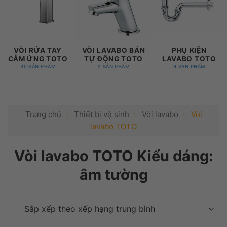
VÒI RỬA TAY
VÒI LAVABO BÁN
PHỤ KIỆN
CẢM ỨNG TOTO
TỰ ĐỘNG TOTO
LAVABO TOTO
30 SẢN PHẨM
2 SẢN PHẨM
9 SẢN PHẨM
Trang chủ
»
Thiết bị vệ sinh
»
Vòi lavabo
»
Vòi
lavabo TOTO
Vòi lavabo TOTO Kiểu dáng:
âm tường