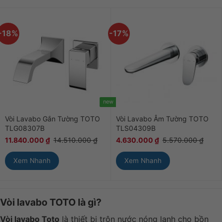
-18%
-17%
new
Vòi Lavabo Gắn Tường TOTO
Vòi Lavabo Âm Tường TOTO
TLG08307B
TLS04309B
11.840.000
₫
14.510.000
₫
4.630.000
₫
5.570.000
₫
Xem Nhanh
Xem Nhanh
Vòi lavabo TOTO là gì?
Vòi lavabo Toto
là thiết bị trộn nước nóng lạnh cho bồn