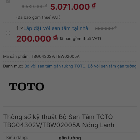
Bộ
₫
5.071.000
₫
6.589.000
Sen
(đã bao gồm thuế VAT)
Tắm
1
×
Lắp đặt vòi sen tắm tại nhà
₫
350.000
TOTO
Lắp
₫
200.000
(đã bao gồm thuế VAT)
TBG04302V/TBW02005A
đặt
Nóng
vòi
Mã sản phẩm:
TBG04302V/TBW02005A
Lạnh
sen
Danh mục:
Bộ vòi sen tắm gắn tường TOTO
,
Bộ vòi sen tắm gắn tường
tắm
tại
nhà
Thông số kỹ thuật Bộ Sen Tắm TOTO
TBG04302V/TBW02005A Nóng Lạnh
Kiểu dáng:
gắn tường