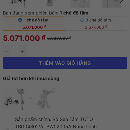
Bạn đang xem phiên bản:
1 chế độ tắm
Bộ Sen Tắm TOTO TBG04302V/TBW02005A N
1 chế độ tắm
3 chế độ tắm
₫
₫
5.071.000
5.677.000
5.071.000
₫
6.589.000
₫
THÊM VÀO GIỎ HÀNG
Giá tốt hơn khi mua cùng
+
Sản phẩm chính:
Bộ Sen Tắm TOTO
TBG04302V/TBW02005A Nóng Lạnh