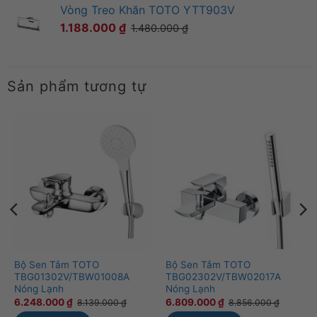
Vòng Treo Khăn TOTO YTT903V
1.188.000
₫
1.480.000
₫
Sản phẩm tương tự
Bộ Sen Tắm TOTO
Bộ Sen Tắm TOTO
TBG01302V/TBW01008A
TBG02302V/TBW02017A
Nóng Lạnh
Nóng Lạnh
6.248.000
₫
6.809.000
₫
8.139.000
₫
8.856.000
₫