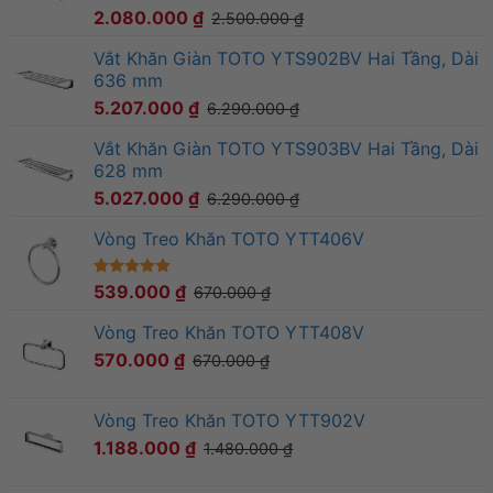
2.080.000
₫
2.500.000
₫
Vắt Khăn Giàn TOTO YTS902BV Hai Tầng, Dài
636 mm
5.207.000
₫
6.290.000
₫
Vắt Khăn Giàn TOTO YTS903BV Hai Tầng, Dài
628 mm
5.027.000
₫
6.290.000
₫
Vòng Treo Khăn TOTO YTT406V
5.00
1
539.000
trên 5
₫
670.000
₫
dựa trên
đánh giá
Vòng Treo Khăn TOTO YTT408V
570.000
₫
670.000
₫
Vòng Treo Khăn TOTO YTT902V
1.188.000
₫
1.480.000
₫