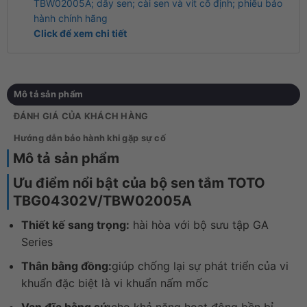
TBW02005A; dây sen; cài sen và vít cố định; phiếu bảo
hành chính hãng
Click để xem chi tiết
Mô tả sản phẩm
ĐÁNH GIÁ CỦA KHÁCH HÀNG
Hướng dẫn bảo hành khi gặp sự cố
Mô tả sản phẩm
Ưu điểm nổi bật của bộ sen tắm TOTO
TBG04302V/TBW02005A
Thiết kế sang trọng:
hài hòa với bộ sưu tập GA
Series
Thân bằng đồng:
giúp chống lại sự phát triển của vi
khuẩn đặc biệt là vi khuẩn nấm mốc
Van đĩa bằng sứ:
cho khả năng hoạt động bền bỉ,