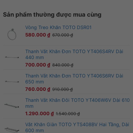
Sản phẩm thường được mua cùng
Vòng Treo Khăn TOTO DSR01
580.000
₫
670.000
₫
Thanh Vắt Khăn Đơn TOTO YT406S4RV Dài
440 mm
700.000
₫
840.000
₫
Thanh Vắt Khăn Đơn TOTO YT406S6RV Dài
650 mm
760.000
₫
910.000
₫
Thanh Vắt Khăn Đôi TOTO YT406W6V Dài 610
mm
1.290.000
₫
1.540.000
₫
Vắt Khăn Giàn TOTO YTS408BV Hai Tầng, Dài
600 mm