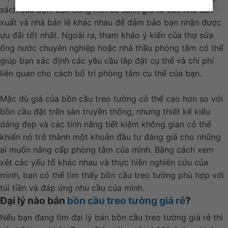
sách của bạn. Bạn cũng nên so sánh giá từ các nhà sản
xuất và nhà bán lẻ khác nhau để đảm bảo bạn nhận được
ưu đãi tốt nhất. Ngoài ra, tham khảo ý kiến của thợ sửa
ống nước chuyên nghiệp hoặc nhà thầu phòng tắm có thể
giúp bạn xác định các yêu cầu lắp đặt cụ thể và chi phí
liên quan cho cách bố trí phòng tắm cụ thể của bạn.
Mặc dù giá của bồn cầu treo tường có thể cao hơn so với
bồn cầu đặt trên sàn truyền thống, nhưng thiết kế kiểu
dáng đẹp và các tính năng tiết kiệm không gian có thể
khiến nó trở thành một khoản đầu tư đáng giá cho những
ai muốn nâng cấp phòng tắm của mình. Bằng cách xem
xét các yếu tố khác nhau và thực hiện nghiên cứu của
mình, bạn có thể tìm thấy bồn cầu treo tường phù hợp với
túi tiền và đáp ứng nhu cầu của mình.
Đại lý nào bán
bồn cầu treo tường giá rẻ
?
Nếu bạn đang tìm đại lý bán bồn cầu treo tường giá rẻ thì