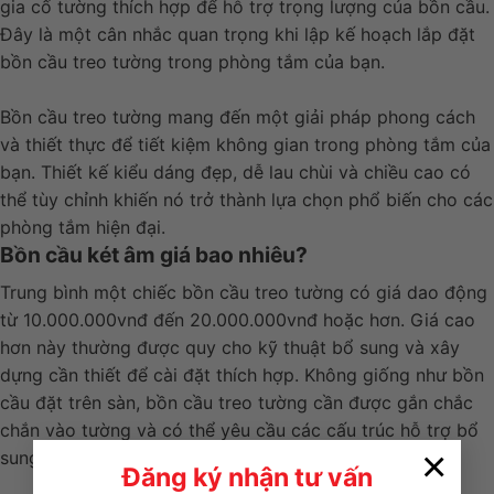
gia cố tường thích hợp để hỗ trợ trọng lượng của bồn cầu.
Đây là một cân nhắc quan trọng khi lập kế hoạch lắp đặt
bồn cầu treo tường trong phòng tắm của bạn.
Bồn cầu treo tường mang đến một giải pháp phong cách
và thiết thực để tiết kiệm không gian trong phòng tắm của
bạn. Thiết kế kiểu dáng đẹp, dễ lau chùi và chiều cao có
thể tùy chỉnh khiến nó trở thành lựa chọn phổ biến cho các
phòng tắm hiện đại.
Bồn cầu két âm giá bao nhiêu?
Trung bình một chiếc bồn cầu treo tường có giá dao động
từ 10.000.000vnđ đến 20.000.000vnđ hoặc hơn. Giá cao
hơn này thường được quy cho kỹ thuật bổ sung và xây
dựng cần thiết để cài đặt thích hợp. Không giống như bồn
cầu đặt trên sàn, bồn cầu treo tường cần được gắn chắc
chắn vào tường và có thể yêu cầu các cấu trúc hỗ trợ bổ
×
sung bên trong tường để chịu trọng lượng.
Đăng ký nhận tư vấn