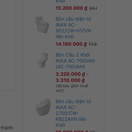
khối
15.200.000
₫
22.030.000
₫
Bồn cầu điện tử
INAX AC-
902/CW-H17VN
liền khối
14.180.000
₫
17.380.000
₫
Bồn Cầu 2 Khối
INAX AC-700VAN
(AC-710VAN)
3.220.000
₫
–
Khoảng
3.310.000
₫
giá:
(đã bao gồm thuế
VAT)
từ
3.220.000 ₫
Bồn cầu điện tử
đến
INAX AC-
3.310.000 ₫
2700/CW-
KB22AVN liền
khối
 thành