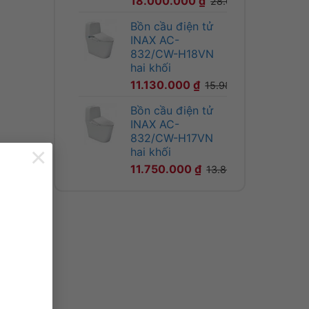
18.000.000
₫
28.600.000
₫
Bồn cầu điện tử
INAX AC-
832/CW-H18VN
hai khối
11.130.000
₫
15.980.000
₫
Bồn cầu điện tử
INAX AC-
832/CW-H17VN
×
hai khối
11.750.000
₫
13.890.000
₫