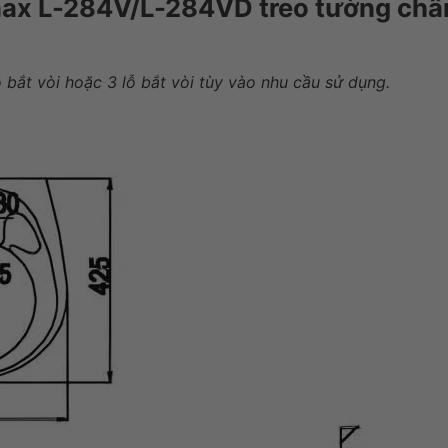
Inax L-284V/L-284VD treo tường châ
 bắt vòi hoặc 3 lỗ bắt vòi tùy vào nhu cầu sử dụng.