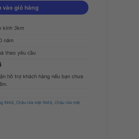
 vào giỏ hàng
n kính 3km
10 năm
hà theo yêu cầu
6
hận hỗ trợ khách hàng nếu bạn chưa
hẩm.
ng INAX
,
Chậu rửa mặt INAX
,
Chậu rửa mặt