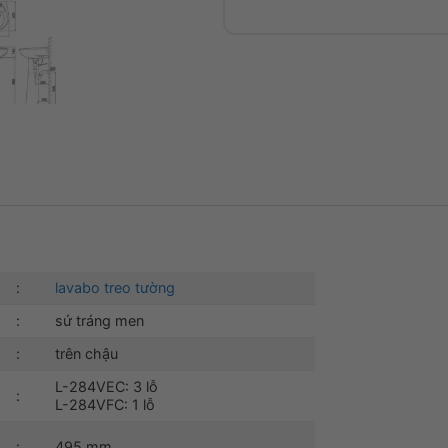
:
lavabo treo tường
:
sứ tráng men
:
trên chậu
L-284VEC: 3 lỗ
:
L-284VFC: 1 lỗ
:
495 mm