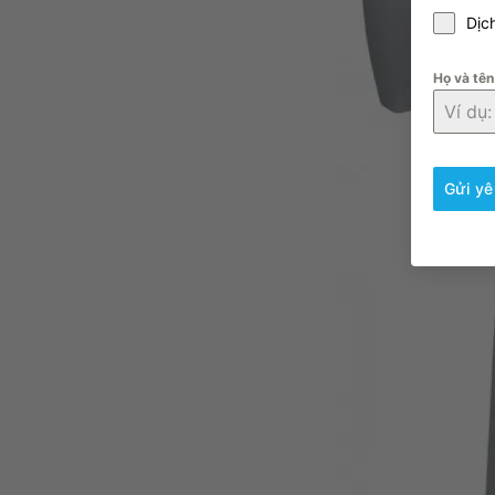
Dịc
Họ và tê
Gửi yê