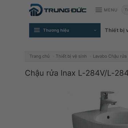
Skip
T
MENU
to
content
ki
Thiết bị 
Thương hiệu
Trang chủ
»
Thiết bị vệ sinh
»
Lavabo Chậu rửa
Chậu rửa Inax L-284V/L-284