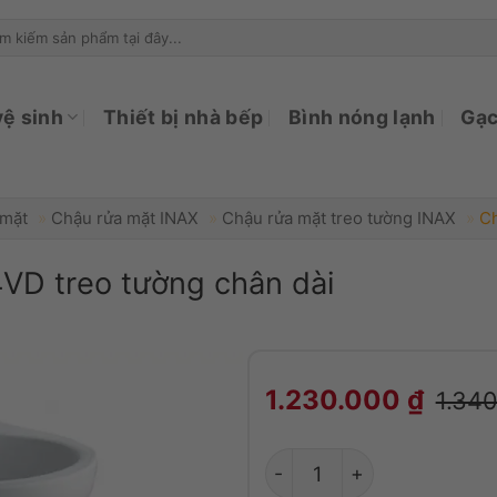
ìm
ếm:
vệ sinh
Thiết bị nhà bếp
Bình nóng lạnh
Gạc
 mặt
»
Chậu rửa mặt INAX
»
Chậu rửa mặt treo tường INAX
»
Ch
VD treo tường chân dài
Chậu rửa Inax L-284V
1.230.000
₫
1.34