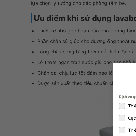
lựa chọn lý tưởng cho các phòng tắm bé.
Ưu điểm khi sử dụng lava
Thiết kế nhỏ gọn hoàn hảo cho phòng tắm
Phần chân sứ giúp che đường ống thoát nư
Lòng chậu cong tăng thêm nét hiện đại và 
Lỗ thoát ngăn tràn nước giữ cho sàn nhà l
Chân dài chịu lực tốt đảm bảo lắp đặt ch
Được sản xuất theo tiêu chuẩn chất lượng 
Dịch vụ q
Thi
Gạc
Thi