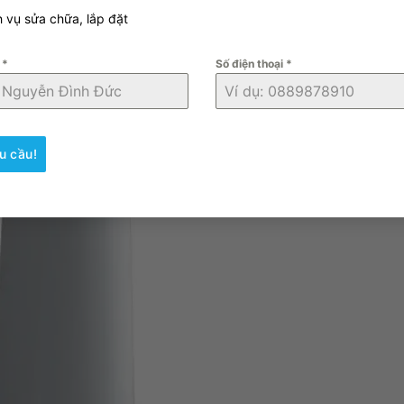
h vụ sửa chữa, lắp đặt
n
*
Số điện thoại
*
u cầu!