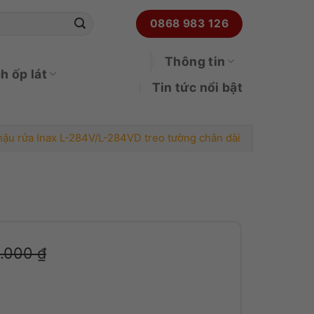
0868 983 126
Thông tin
h ốp lát
Tin tức nổi bật
ậu rửa Inax L-284V/L-284VD treo tường chân dài
/L-284VD treo tường chân dài số lượng
0.000
₫