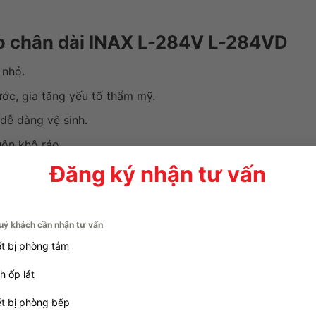
bo chân dài INAX L-284V L-284VD
 nhỏ.
ớc, gia tăng yếu tố thẩm mỹ.
dễ dàng vệ sinh.
uôn khô ráo.
Đăng ký nhận tư vấn
ắc chắn theo năm tháng sử dụng.
của Nhật Bản.
uý khách cần nhận tư vấn
ết bị phòng tắm
h ốp lát
ết bị phòng bếp