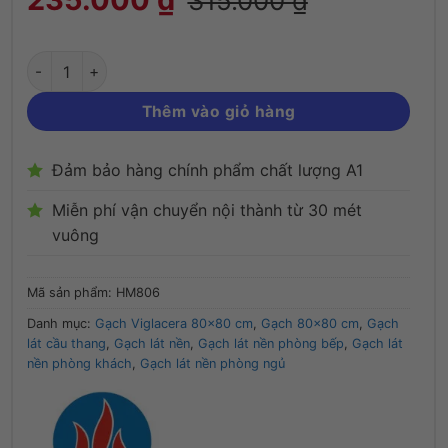
315.000
₫
Thêm vào giỏ hàng
Đảm bảo hàng chính phẩm chất lượng A1
Miễn phí vận chuyển nội thành từ 30 mét
vuông
Mã sản phẩm:
HM806
Danh mục:
Gạch Viglacera 80x80 cm
,
Gạch 80x80 cm
,
Gạch
lát cầu thang
,
Gạch lát nền
,
Gạch lát nền phòng bếp
,
Gạch lát
nền phòng khách
,
Gạch lát nền phòng ngủ