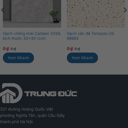
Gạch chống trơn Catalan 3359,
Gạch vân đá Terrazzo US
kích thước 30×30 (cm)
66663
0
₫
0
₫
0
₫
0
₫
Xem Nhanh
Xem Nhanh
321 đường Hoàng Quốc Việt
phường Nghĩa Tân, quận Cầu Giấy
thành phố Hà Nội.