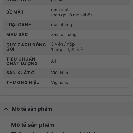
men matt
BỀ MẶT
(còn gọi là men khô)
LOẠI CẠNH
mài phẳng
MÀU SẮC
xám xi măng
3 viên / hộp
QUY CÁCH ĐÓNG
GÓI
1 hộp = 1,92 m²
TIÊU CHUẨN
A1
CHẤT LƯỢNG
SẢN XUẤT Ở
Việt Nam
THƯƠNG HIỆU
Viglacera
Mô tả sản phẩm
Mô tả sản phẩm