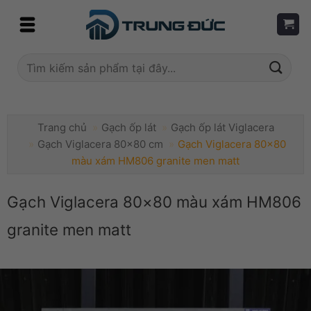
Skip
to
content
Tìm
kiếm:
Trang chủ
»
Gạch ốp lát
»
Gạch ốp lát Viglacera
»
Gạch Viglacera 80x80 cm
»
Gạch Viglacera 80×80
màu xám HM806 granite men matt
Gạch Viglacera 80×80 màu xám HM806
granite men matt