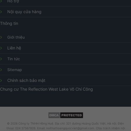
Hỗ trợ
Nội quy cửa hàng
Thông tin
Giới thiệu
Liên hệ
Tin tức
Sitemap
Chính sách bảo mật
Chung cư
The Reflection West Lake
Võ Chí Công
© 2026 Công ty TNHH Hồng Huệ. Địa chỉ: 321 đường Hoàng Quốc Việt, Hà nội. Điện
thoại: 024 37567826. Email: noithathoangquocviet@gmail.com. Chịu trách nhiệm nội