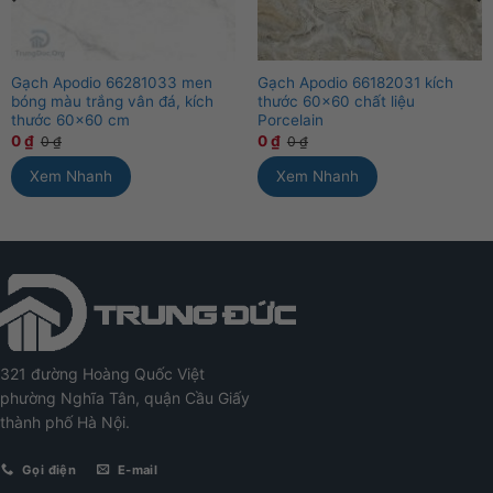
Gạch Apodio 66281033 men
Gạch Apodio 66182031 kích
bóng màu trắng vân đá, kích
thước 60×60 chất liệu
thước 60×60 cm
Porcelain
0
₫
0
₫
0
₫
0
₫
Xem Nhanh
Xem Nhanh
321 đường Hoàng Quốc Việt
phường Nghĩa Tân, quận Cầu Giấy
thành phố Hà Nội.
Gọi điện
E-mail