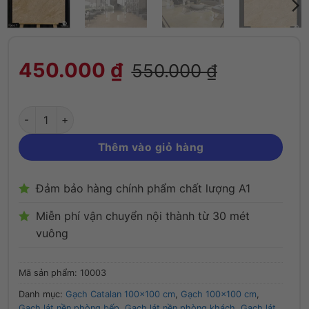
Gạch 100x100 cm Catalan 10003 màu vàng 
450.000
₫
550.000
₫
Thêm vào giỏ hàng
Đảm bảo hàng chính phẩm chất lượng A1
Miễn phí vận chuyển nội thành từ 30 mét
vuông
Mã sản phẩm:
10003
Danh mục:
Gạch Catalan 100x100 cm
,
Gạch 100x100 cm
,
Gạch lát nền phòng bếp
,
Gạch lát nền phòng khách
,
Gạch lát