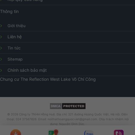
Thông tin
Giới thiệu
Liên hệ
Tin tức
Sitemap
Chính sách bảo mật
Chung cư
The Reflection West Lake
Võ Chí Công
© 2026 Công ty TNHH Hồng Huệ. Địa chỉ: 321 đường Hoàng Quốc Việt, Hà nội. Điện
thoại: 024 37567826. Email: noithathoangquocviet@gmail.com. Chịu trách nhiệm nội
dung: Nguyễn Đình Đức.