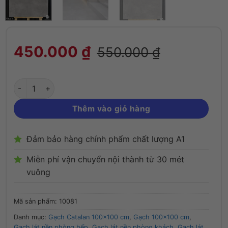
Gạch 100x100 cm Catalan 10081 màu xám đ
450.000
₫
550.000
₫
Thêm vào giỏ hàng
Đảm bảo hàng chính phẩm chất lượng A1
Miễn phí vận chuyển nội thành từ 30 mét
vuông
Mã sản phẩm:
10081
Danh mục:
Gạch Catalan 100x100 cm
,
Gạch 100x100 cm
,
Gạch lát nền phòng bếp
,
Gạch lát nền phòng khách
,
Gạch lát