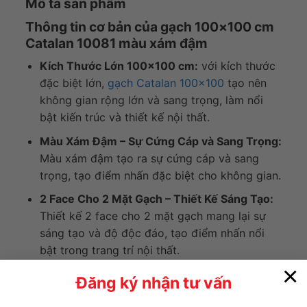
Mô tả sản phẩm
Thông tin cơ bản của gạch 100×100 cm
Catalan 10081 màu xám đậm
Kích Thước Lớn 100×100 cm:
với kích thước
đặc biệt lớn,
gạch Catalan 100×100
tạo nên
không gian rộng lớn và sang trọng, làm nổi
bật kiến trúc và thiết kế nội thất.
Màu Xám Đậm – Sự Cứng Cáp và Sang Trọng:
Màu xám đậm tạo ra sự cứng cáp và sang
trọng, tạo điểm nhấn đặc biệt cho không gian.
2 Face Cho 2 Mặt Gạch – Thiết Kế Sáng Tạo:
Thiết kế 2 face cho 2 mặt gạch mang lại sự
sáng tạo và độ độc đáo, tạo điểm nhấn nổi
bật trong trang trí nội thất.
×
Men Matt – Bề Mặt Mờ Mịn:
Bề mặt được phủ
Đăng ký nhận tư vấn
men matt tạo cảm giác mờ mịn, không bóng,