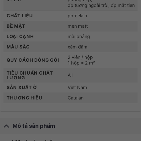
ốp tường ngoài trời, ốp mặt tiền
CHẤT LIỆU
porcelain
BỀ MẶT
men matt
LOẠI CẠNH
mài phẳng
MÀU SẮC
xám đậm
2 viên / hộp
QUY CÁCH ĐÓNG GÓI
1 hộp = 2 m²
TIÊU CHUẨN CHẤT
A1
LƯỢNG
SẢN XUẤT Ở
Việt Nam
THƯƠNG HIỆU
Catalan
Mô tả sản phẩm