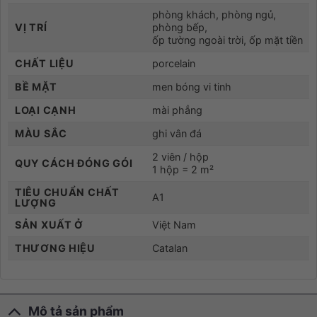
phòng khách, phòng ngủ,
VỊ TRÍ
phòng bếp,
ốp tường ngoài trời, ốp mặt tiền
CHẤT LIỆU
porcelain
BỀ MẶT
men bóng vi tinh
LOẠI CẠNH
mài phẳng
MÀU SẮC
ghi vân đá
2 viên / hộp
QUY CÁCH ĐÓNG GÓI
1 hộp = 2 m²
TIÊU CHUẨN CHẤT
A1
LƯỢNG
SẢN XUẤT Ở
Việt Nam
THƯƠNG HIỆU
Catalan
Mô tả sản phẩm