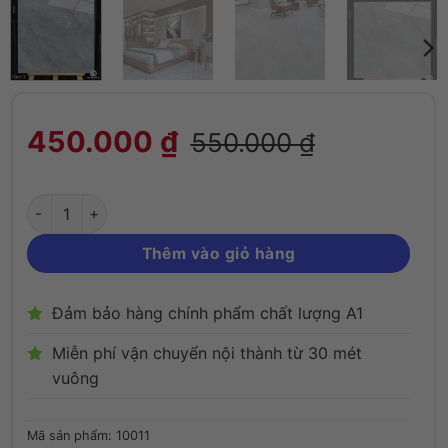
Gạch 100x100cm Catalan 10011 porcelain 4
450.000
₫
550.000
₫
Thêm vào giỏ hàng
Đảm bảo hàng chính phẩm chất lượng A1
Miễn phí vận chuyển nội thành từ 30 mét
vuông
Mã sản phẩm:
10011