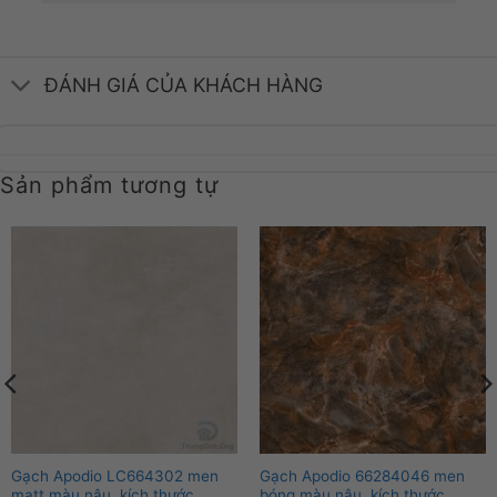
ĐÁNH GIÁ CỦA KHÁCH HÀNG
Sản phẩm tương tự
Gạch Apodio LC664302 men
Gạch Apodio 66284046 men
matt màu nâu, kích thước
bóng màu nâu, kích thước