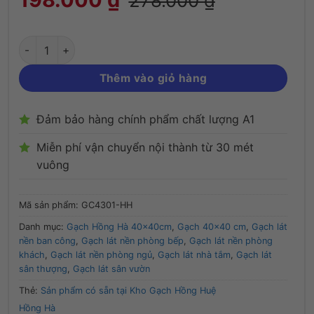
278.000
₫
Thêm vào giỏ hàng
Đảm bảo hàng chính phẩm chất lượng A1
Miễn phí vận chuyển nội thành từ 30 mét
vuông
Mã sản phẩm:
GC4301-HH
Danh mục:
Gạch Hồng Hà 40x40cm
,
Gạch 40x40 cm
,
Gạch lát
nền ban công
,
Gạch lát nền phòng bếp
,
Gạch lát nền phòng
khách
,
Gạch lát nền phòng ngủ
,
Gạch lát nhà tắm
,
Gạch lát
sân thượng
,
Gạch lát sân vườn
Thẻ:
Sản phẩm có sẵn tại Kho Gạch Hồng Huệ
Hồng Hà