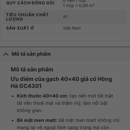
6 viên / hộp
QUY CÁCH ĐÓNG GÓI
1 hộp = 0,96 m²
TIÊU CHUẨN CHẤT
A1
LƯỢNG
SẢN XUẤT Ở
Việt Nam
Mô tả sản phẩm
Mô tả sản phẩm
Ưu điểm của gạch 40×40 giả cổ Hồng
Hà GC4301
Kích thước 40×40 cm:
tạo nên một bề mặt
lát nền thoải mái và thẩm mỹ, làm nổi bật
không gian.
Bề mặt men matt:
bề mặt men matt không chỉ
mang lại vẻ ngoại hình sang trọng mà còn