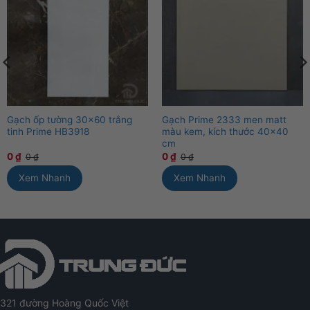
Gạch ốp tường 30×60 trắng
Gạch Prime 2333 men matt
tinh Prime HB3918
màu kem, kích thước 40×40
cm
0
₫
0
₫
0
₫
0
₫
Xem Nhanh
Xem Nhanh
321 đường Hoàng Quốc Việt