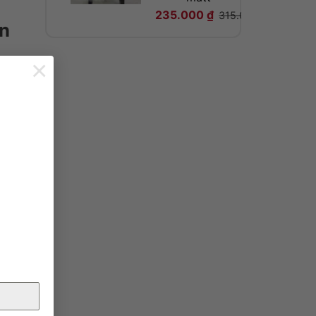
235.000
₫
315.000
₫
an
×
n
ải