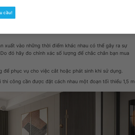
ên dây truyền công nghệ hiện đại tại Việt Nam, đạt tiêu
u cầu!
 đá màu nâu 60×60 chống trượt
ản xuất vào những thời điểm khác nhau có thể gây ra sự
. Do đó hãy đo chính xác số lượng để chắc chắn bạn mua
g để phục vụ cho việc cắt hoặc phát sinh khi sử dụng.
i thi công cần được đặt cách nhau một đoạn tối thiểu 1,5 