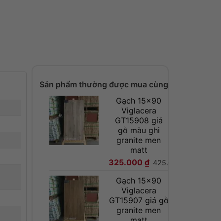
Sản phẩm thường được mua cùng
Gạch 15x90
Viglacera
GT15908 giả
gỗ màu ghi
granite men
matt
325.000
₫
425.000
₫
Gạch 15x90
Viglacera
GT15907 giả gỗ
granite men
matt