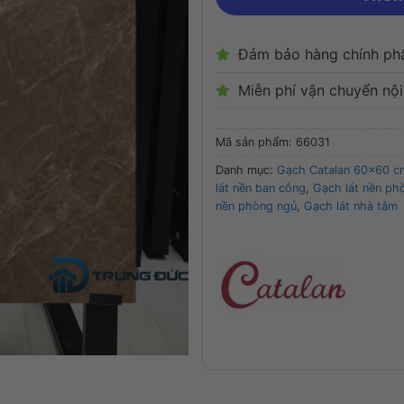
Đảm bảo hàng chính ph
Miễn phí vận chuyển nộ
Mã sản phẩm:
66031
Danh mục:
Gạch Catalan 60x60 c
lát nền ban công
,
Gạch lát nền ph
nền phòng ngủ
,
Gạch lát nhà tắm