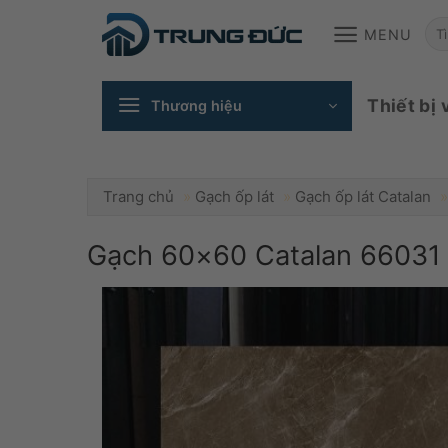
Skip
T
MENU
to
content
ki
Thiết bị 
Thương hiệu
Trang chủ
»
Gạch ốp lát
»
Gạch ốp lát Catalan
»
Gạch 60×60 Catalan 66031 