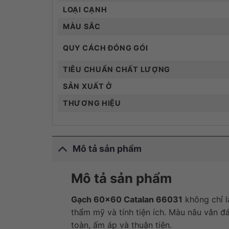
LOẠI CẠNH
MÀU SẮC
QUY CÁCH ĐÓNG GÓI
TIÊU CHUẨN CHẤT LƯỢNG
SẢN XUẤT Ở
THƯƠNG HIỆU
Mô tả sản phẩm
Mô tả sản phẩm
Gạch 60×60 Catalan 66031
không chỉ l
thẩm mỹ và tính tiện ích. Màu nâu vân đ
toàn, ấm áp và thuận tiện.