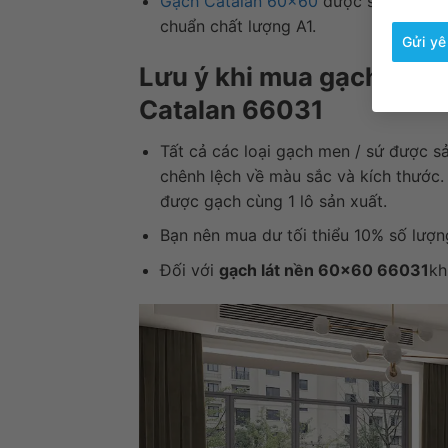
Gạch Catalan 60×60
được sản xuất tr
chuẩn chất lượng A1.
Gửi yê
Lưu ý khi mua gạch vân
Catalan 66031
Tất cả các loại gạch men / sứ được s
chênh lệch về màu sắc và kích thước
được gạch cùng 1 lô sản xuất.
Bạn nên mua dư tối thiểu 10% số lượn
Đối với
gạch lát nền 60×60 66031
kh