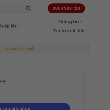
0868 983 126
Thông tin
h ốp lát
Tin tức nổi bật
in màu nâu men matt
66031 porcelain màu nâu men matt số lượng
0
₫
 vào giỏ hàng