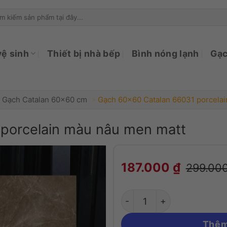
ìm
ếm:
vệ sinh
Thiết bị nhà bếp
Bình nóng lạnh
Gạc
Gạch Catalan 60x60 cm
»
Gạch 60×60 Catalan 66031 porcela
porcelain màu nâu men matt
Gạch 60x60 Catalan 
187.000
₫
299.00
Thêm