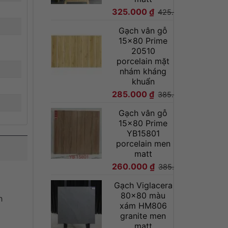
325.000
₫
425.000
₫
Gạch vân gỗ
15x80 Prime
20510
porcelain mặt
nhám kháng
khuẩn
285.000
₫
385.000
₫
Gạch vân gỗ
15x80 Prime
YB15801
porcelain men
matt
260.000
₫
385.000
₫
Gạch Viglacera
80x80 màu
h
xám HM806
granite men
matt