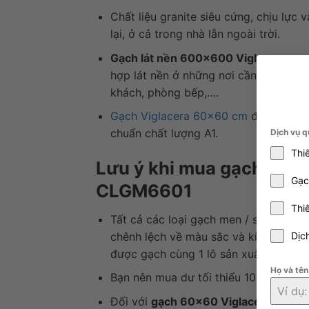
Chất liệu granite siêu cứng, chịu lực
lại, ở cả trong nhà lẫn ngoài trời.
Gạch lát nền 600×600 Viglacera gr
hợp lát nền ở những nơi cần chống tr
khách, phòng bếp,….
Gạch Viglacera 60×60 cm
được sản xu
chuẩn chất lượng A1.
Dịch vụ q
Thi
Lưu ý khi mua gạch lát 
Gạc
CLGM6601
Thi
Tất cả các loại gạch men / sứ được s
chênh lệch về màu sắc và kích thước
Dịc
được gạch cùng 1 lô sản xuất.
Họ và tê
Bạn nên mua dư tối thiểu 10% số lượn
Đối với
gạch 60×60 Viglacera CLG