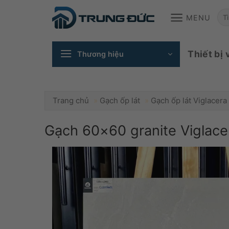
Skip
T
MENU
to
content
ki
Thiết bị 
Thương hiệu
Trang chủ
»
Gạch ốp lát
»
Gạch ốp lát Viglacera
Gạch 60×60 granite Vigla