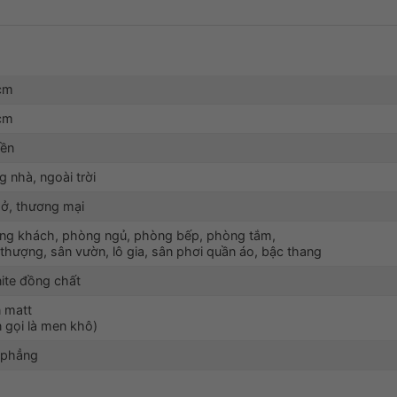
cm
cm
nền
g nhà, ngoài trời
 ở, thương mại
ng khách, phòng ngủ, phòng bếp, phòng tắm,
thượng, sân vườn, lô gia, sân phơi quần áo, bậc thang
nite đồng chất
 matt
 gọi là men khô)
 phẳng