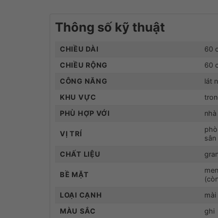
Thông số kỹ thuật
CHIỀU DÀI
60 
CHIỀU RỘNG
60 
CÔNG NĂNG
lát 
KHU VỰC
tron
PHÙ HỢP VỚI
nhà
phò
VỊ TRÍ
sân 
CHẤT LIỆU
gra
men
BỀ MẶT
(còn
LOẠI CẠNH
mài
MÀU SẮC
ghi