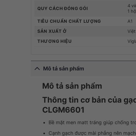
4 vi
QUY CÁCH ĐÓNG GÓI
1 h
TIÊU CHUẨN CHẤT LƯỢNG
A1
SẢN XUẤT Ở
Việ
THƯƠNG HIỆU
Vigl
Mô tả sản phẩm
Mô tả sản phẩm
Thông tin cơ bản của gạ
CLGM6601
Bề mặt men matt tráng giúp chống trơ
Cạnh gạch được mài phẳng nên mạch 