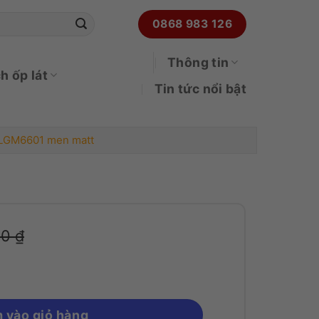
0868 983 126
Thông tin
h ốp lát
Tin tức nổi bật
CLGM6601 men matt
Viglacera CLGM6601 men matt số lượng
00
₫
 vào giỏ hàng