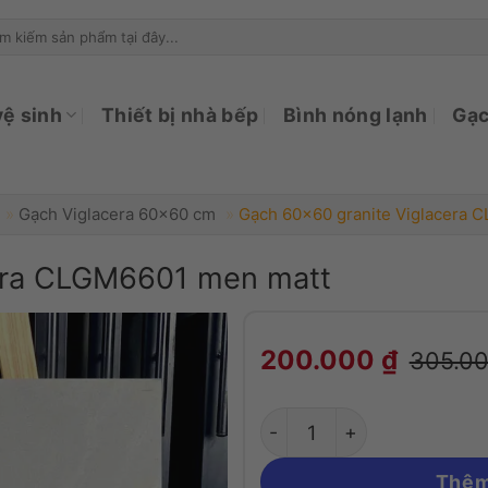
ìm
ếm:
vệ sinh
Thiết bị nhà bếp
Bình nóng lạnh
Gạc
»
Gạch Viglacera 60x60 cm
»
Gạch 60×60 granite Viglacera 
cera CLGM6601 men matt
Gạch 60x60 granite 
200.000
₫
305.0
Thêm