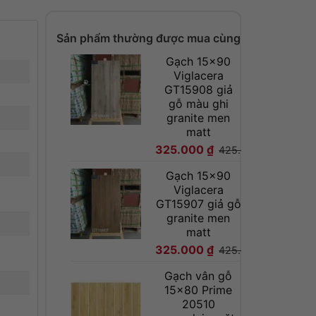
Sản phẩm thường được mua cùng
Gạch 15x90
Viglacera
GT15908 giả
gỗ màu ghi
granite men
matt
325.000
₫
425.000
₫
Gạch 15x90
Viglacera
GT15907 giả gỗ
granite men
matt
325.000
₫
425.000
₫
Gạch vân gỗ
15x80 Prime
20510