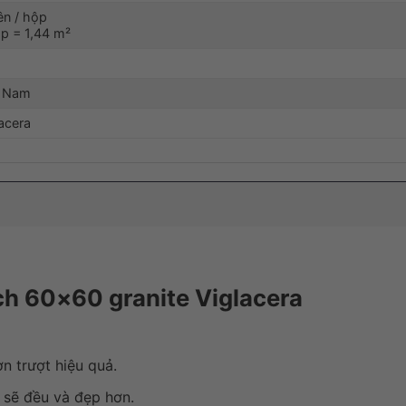
ên / hộp
ộp = 1,44 m²
t Nam
acera
ch 60×60 granite Viglacera
n trượt hiệu quả.
sẽ đều và đẹp hơn.