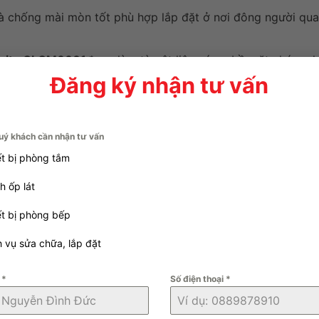
 và chống mài mòn tốt phù hợp lắp đặt ở nơi đông người qua
anite CLGM6601
được làm từ vật liệu cứng, bề mặt nhám p
ượt như sân vườn, sân thượng, nhà tắm, ban công, phòng
Đăng ký nhận tư vấn
ất trên dây truyền công nghệ hiện đại tại Việt Nam, đạt ti
uý khách cần nhận tư vấn
ết bị phòng tắm
nền đồng chất Viglacera 60×60
h ốp lát
ết bị phòng bếp
ản xuất vào những thời điểm khác nhau có thể gây ra sự
. Do đó hãy đo chính xác số lượng để chắc chắn bạn mua
h vụ sửa chữa, lắp đặt
n
*
Số điện thoại
*
g để phục vụ cho việc cắt hoặc phát sinh khi sử dụng.
M6601
khi thi công cần được đặt cách nhau một đoạn tối thi