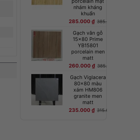
porcelain mặt
nhám kháng
khuẩn
285.000
₫
385.000
₫
Gạch vân gỗ
15x80 Prime
YB15801
porcelain men
matt
260.000
₫
385.000
₫
Gạch Viglacera
80x80 màu
xám HM806
granite men
matt
235.000
₫
315.000
₫