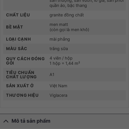
sân thượng, sân vườn, lô gia, sân phơi
quần áo, bậc thang
CHẤT LIỆU
granite đồng chất
men matt
BỀ MẶT
(còn gọi là men khô)
LOẠI CẠNH
mài phẳng
MÀU SẮC
trắng sữa
4 viên / hộp
QUY CÁCH ĐÓNG
GÓI
1 hộp = 1,44 m²
TIÊU CHUẨN
A1
CHẤT LƯỢNG
SẢN XUẤT Ở
Việt Nam
THƯƠNG HIỆU
Viglacera
Mô tả sản phẩm