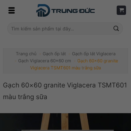
Skip
to
content
Tìm
kiếm:
Trang chủ
»
Gạch ốp lát
»
Gạch ốp lát Viglacera
»
Gạch Viglacera 60x60 cm
»
Gạch 60×60 granite
Viglacera TSMT601 màu trắng sữa
Gạch 60×60 granite Viglacera TSMT601
màu trắng sữa