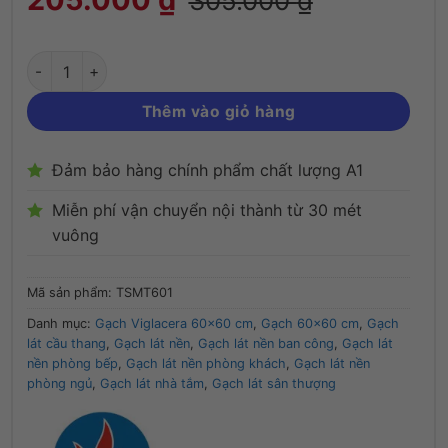
305.000
₫
Thêm vào giỏ hàng
Đảm bảo hàng chính phẩm chất lượng A1
Miễn phí vận chuyển nội thành từ 30 mét
vuông
Mã sản phẩm:
TSMT601
Danh mục:
Gạch Viglacera 60x60 cm
,
Gạch 60x60 cm
,
Gạch
lát cầu thang
,
Gạch lát nền
,
Gạch lát nền ban công
,
Gạch lát
nền phòng bếp
,
Gạch lát nền phòng khách
,
Gạch lát nền
phòng ngủ
,
Gạch lát nhà tắm
,
Gạch lát sân thượng