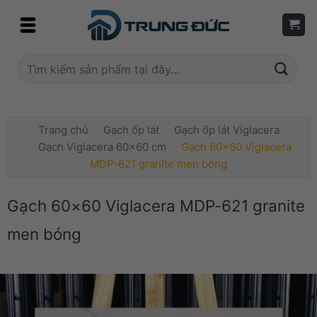
Skip
to
content
Tìm
kiếm:
Trang chủ
»
Gạch ốp lát
»
Gạch ốp lát Viglacera
»
Gạch Viglacera 60x60 cm
»
Gạch 60×60 Viglacera
MDP-621 granite men bóng
Gạch 60×60 Viglacera MDP-621 granite
men bóng