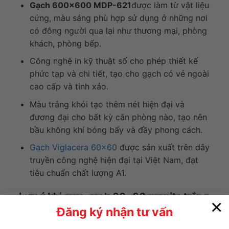
Gạch 600×600 MDP-621
được làm từ vật liệu
cứng, màu sáng phù hợp sử dụng ở những nơi
có đông người qua lại như thương mại, phòng
khách, phòng bếp.
Công nghệ in kỹ thuật số cho phép thiết kế
phức tạp và chi tiết, tạo cho gạch có vẻ ngoài
cao cấp và tinh xảo.
Màu trắng khói tạo thêm nét hiện đại và
đương đại cho bất kỳ căn phòng nào, tạo nên
bầu không khí bóng bẩy và đầy phong cách.
Gạch Viglacera 60×60
được sản xuất trên dây
truyền công nghệ hiện đại tại Việt Nam, đạt
tiêu chuẩn chất lượng A1.
Lưu ý khi mua gạch 60×60 granite trắng
×
khói Viglacera MDP621
Đăng ký nhận tư vấn
Tất cả các loại gạch men / sứ được sản xuất