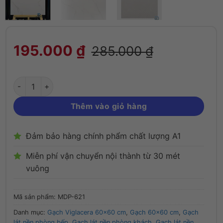
Gạch 60x60 Viglacera MDP-621 granite m
195.000
₫
285.000
₫
Thêm vào giỏ hàng
Đảm bảo hàng chính phẩm chất lượng A1
Miễn phí vận chuyển nội thành từ 30 mét
vuông
Mã sản phẩm:
MDP-621
Danh mục:
Gạch Viglacera 60x60 cm
,
Gạch 60x60 cm
,
Gạch
lát nền phòng bếp
,
Gạch lát nền phòng khách
,
Gạch lát nền