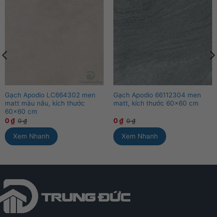
Gạch Apodio LC664302 men
Gạch Apodio 66112304 men
matt màu nâu, kích thước
matt, kích thước 60×60 cm
60×60 cm
0
₫
0
₫
0
₫
0
₫
Xem Nhanh
Xem Nhanh