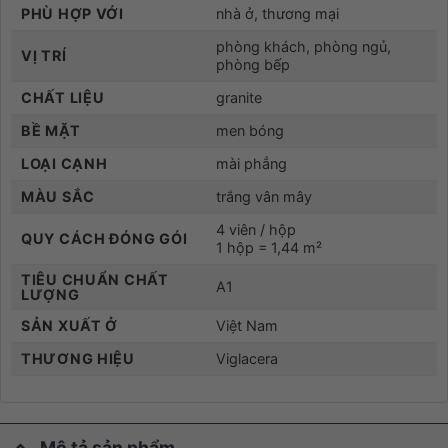
PHÙ HỢP VỚI
nhà ở, thương mại
phòng khách, phòng ngủ,
VỊ TRÍ
phòng bếp
CHẤT LIỆU
granite
BỀ MẶT
men bóng
LOẠI CẠNH
mài phẳng
MÀU SẮC
trắng vân mây
4 viên / hộp
QUY CÁCH ĐÓNG GÓI
1 hộp = 1,44 m²
TIÊU CHUẨN CHẤT
A1
LƯỢNG
SẢN XUẤT Ở
Việt Nam
THƯƠNG HIỆU
Viglacera
Mô tả sản phẩm