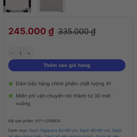
Gạch 80x80 Viglacera NY1-GP8804 men b
245.000
₫
335.000
₫
Thêm vào giỏ hàng
Đảm bảo hàng chính phẩm chất lượng A1
Miễn phí vận chuyển nội thành từ 30 mét
vuông
Mã sản phẩm:
NY1-GP8804
Danh mục:
Gạch Viglacera 80x80 cm
,
Gạch 80x80 cm
,
Gạch
lát nền phòng bếp
,
Gạch lát nền phòng khách
,
Gạch lát nền