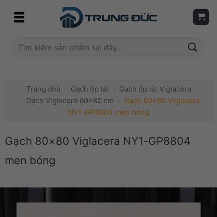
Skip
to
content
Tìm
kiếm:
Trang chủ
»
Gạch ốp lát
»
Gạch ốp lát Viglacera
»
Gạch Viglacera 80x80 cm
»
Gạch 80×80 Viglacera
NY1-GP8804 men bóng
Gạch 80×80 Viglacera NY1-GP8804
men bóng