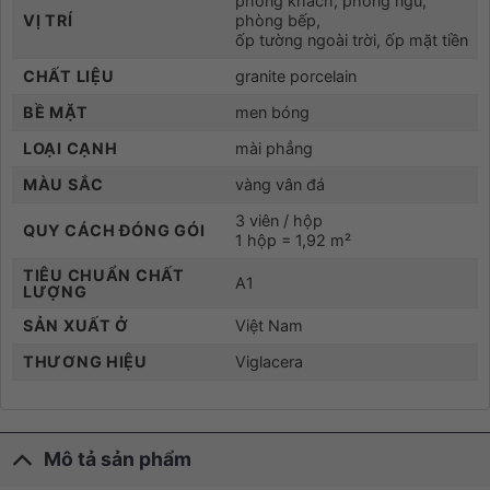
phòng khách, phòng ngủ,
VỊ TRÍ
phòng bếp,
ốp tường ngoài trời, ốp mặt tiền
CHẤT LIỆU
granite porcelain
BỀ MẶT
men bóng
LOẠI CẠNH
mài phẳng
MÀU SẮC
vàng vân đá
3 viên / hộp
QUY CÁCH ĐÓNG GÓI
1 hộp = 1,92 m²
TIÊU CHUẨN CHẤT
A1
LƯỢNG
SẢN XUẤT Ở
Việt Nam
THƯƠNG HIỆU
Viglacera
Mô tả sản phẩm