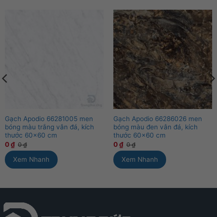
Gạch Apodio 66281005 men
Gạch Apodio 66286026 men
bóng màu trắng vân đá, kích
bóng màu đen vân đá, kích
thước 60×60 cm
thước 60×60 cm
0
₫
0
₫
0
₫
0
₫
Xem Nhanh
Xem Nhanh