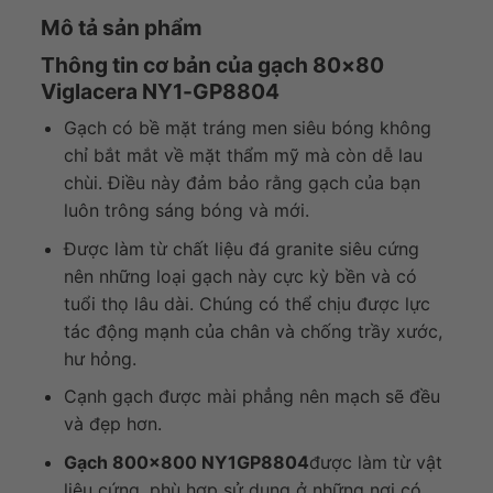
Mô tả sản phẩm
Thông tin cơ bản của gạch 80×80
Viglacera NY1-GP8804
Gạch có bề mặt tráng men siêu bóng không
chỉ bắt mắt về mặt thẩm mỹ mà còn dễ lau
chùi. Điều này đảm bảo rằng gạch của bạn
luôn trông sáng bóng và mới.
Được làm từ chất liệu đá granite siêu cứng
nên những loại gạch này cực kỳ bền và có
tuổi thọ lâu dài. Chúng có thể chịu được lực
tác động mạnh của chân và chống trầy xước,
hư hỏng.
Cạnh gạch được mài phẳng nên mạch sẽ đều
và đẹp hơn.
Gạch 800×800 NY1GP8804
được làm từ vật
liệu cứng, phù hợp sử dụng ở những nơi có