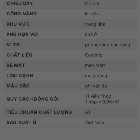
CHIỀU DÀY
0.7 cm
CÔNG NĂNG
lát nền
KHU VỰC
trong nhà
PHÙ HỢP VỚI
nhà ở
VỊ TRÍ
phòng tắm, ban công
CHẤT LIỆU
Ceramic
BỀ MẶT
men matt
LOẠI CẠNH
mài phẳng
MÀU SẮC
ghi vân đá
11 viên / hộp
QUY CÁCH ĐÓNG GÓI
1 hộp = 0,99 m²
TIÊU CHUẨN CHẤT LƯỢNG
A1
SẢN XUẤT Ở
Việt Nam