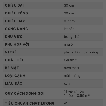
CHIỀU DÀI
30 cm
CHIỀU RỘNG
30 cm
CHIỀU DÀY
0.7 cm
CÔNG NĂNG
lát nền
KHU VỰC
trong nhà
PHÙ HỢP VỚI
nhà ở
VỊ TRÍ
phòng tắm, ban công
CHẤT LIỆU
Ceramic
BỀ MẶT
men matt
LOẠI CẠNH
mài phẳng
MÀU SẮC
xanh
11 viên / hộp
QUY CÁCH ĐÓNG GÓI
1 hộp = 0,99 m²
TIÊU CHUẨN CHẤT LƯỢNG
A1