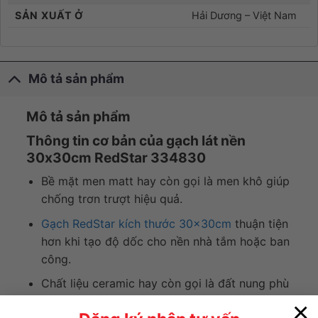
SẢN XUẤT Ở
Hải Dương – Việt Nam
Mô tả sản phẩm
Mô tả sản phẩm
Thông tin cơ bản của gạch lát nền
30x30cm RedStar 334830
Bề mặt men matt hay còn gọi là men khô giúp
chống trơn trượt hiệu quả.
Gạch RedStar kích thước 30x30cm
thuận tiện
hơn khi tạo độ dốc cho nền nhà tắm hoặc ban
công.
Chất liệu ceramic hay còn gọi là đất nung phù
hợp lắp đặt trong nhà.
×