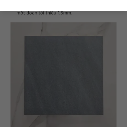
334830
khi thi công cần được đặt cách nhau
một đoạn tối thiểu 1,5mm.