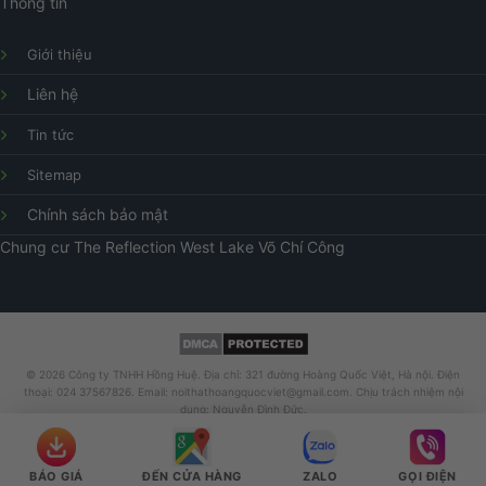
Thông tin
Giới thiệu
Liên hệ
Tin tức
Sitemap
Chính sách bảo mật
Chung cư
The Reflection West Lake
Võ Chí Công
© 2026 Công ty TNHH Hồng Huệ. Địa chỉ: 321 đường Hoàng Quốc Việt, Hà nội. Điện
thoại: 024 37567826. Email: noithathoangquocviet@gmail.com. Chịu trách nhiệm nội
dung: Nguyễn Đình Đức.
BÁO GIÁ
ĐẾN CỬA HÀNG
ZALO
GỌI ĐIỆN