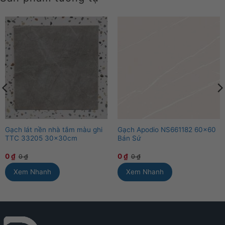
Gạch lát nền nhà tắm màu ghi
Gạch Apodio NS661182 60×60
TTC 33205 30×30cm
Bán Sứ
0
₫
0
₫
0
₫
0
₫
Xem Nhanh
Xem Nhanh