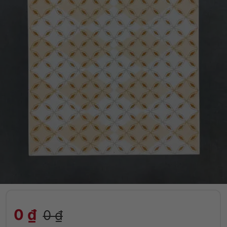
0
₫
0
₫