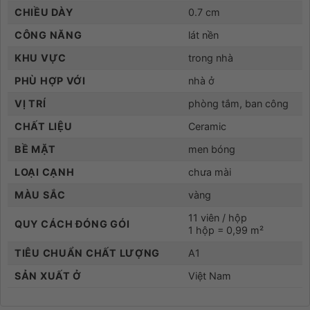
CHIỀU DÀY
0.7 cm
CÔNG NĂNG
lát nền
KHU VỰC
trong nhà
PHÙ HỢP VỚI
nhà ở
VỊ TRÍ
phòng tắm, ban công
CHẤT LIỆU
Ceramic
BỀ MẶT
men bóng
LOẠI CẠNH
chưa mài
MÀU SẮC
vàng
11 viên / hộp
QUY CÁCH ĐÓNG GÓI
1 hộp = 0,99 m²
TIÊU CHUẨN CHẤT LƯỢNG
A1
SẢN XUẤT Ở
Việt Nam