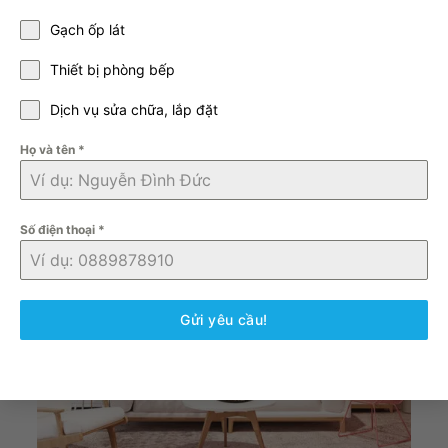
Gạch ốp lát
Thiết bị phòng bếp
Dịch vụ sửa chữa, lắp đặt
Gạch mosaic vảy cá màu hồng 85×95 mm
Họ và tên
*
Số điện thoại
*
Gửi yêu cầu!