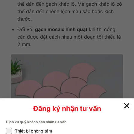
thể dẫn đến gạch khác lô. Mà gạch khác lô có
thể dẫn đến chênh lệch màu sắc hoặc kích
thước.
Đối với
gạch mosaic hình quạt
khi thi công
cần được đặt cách nhau một đoạn tối thiểu là
2 mm.
×
Đăng ký nhận tư vấn
Dịch vụ quý khách cần nhận tư vấn
Thiết bị phòng tắm