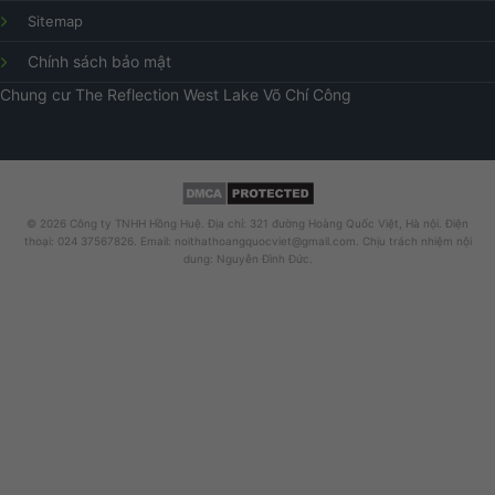
Sitemap
Chính sách bảo mật
Chung cư
The Reflection West Lake
Võ Chí Công
© 2026 Công ty TNHH Hồng Huệ. Địa chỉ: 321 đường Hoàng Quốc Việt, Hà nội. Điện
thoại: 024 37567826. Email: noithathoangquocviet@gmail.com. Chịu trách nhiệm nội
dung: Nguyễn Đình Đức.