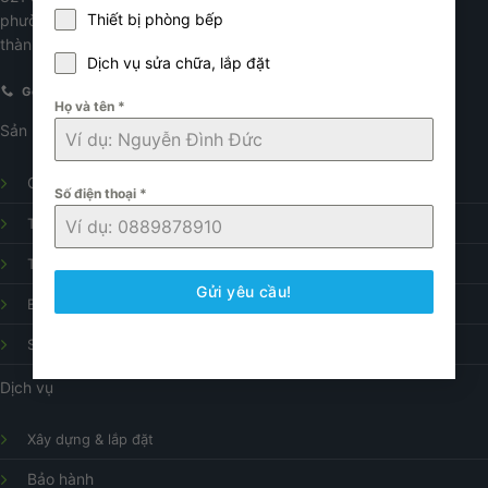
Thiết bị phòng bếp
phường Nghĩa Tân, quận Cầu Giấy
thành phố Hà Nội.
Dịch vụ sửa chữa, lắp đặt
Gọi điện
E-mail
Họ và tên
*
Sản phẩm
Gạch ốp lát
Số điện thoại
*
Thiết bị vệ sinh
Thiết bị nhà bếp
Gửi yêu cầu!
Bình nóng lạnh
Sửa chữa điện nước
Dịch vụ
Xây dựng & lắp đặt
Bảo hành