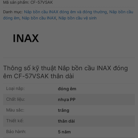
tại
êm
Mã sản phẩm:
CF-57VSAK
nhà
CF-
Danh mục:
Nắp bồn cầu INAX đóng êm và đóng thường
,
Nắp bồn cầu
đóng êm
,
Nắp bồn cầu INAX
,
Nắp bồn cầu vệ sinh
57VSAK
thân
dài
Thông số kỹ thuật Nắp bồn cầu INAX đóng
êm CF-57VSAK thân dài
Loại nắp:
đóng êm
Chất liệu:
nhựa PP
Màu sắc:
trắng
Thiết kế:
thân dài
Bảo hành:
5 năm