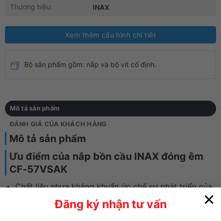
Thương hiệu:
INAX
Xem thêm cấu hình chi tiết
Bộ sản phẩm gồm:
nắp và bộ vít cố định.
Mô tả sản phẩm
ĐÁNH GIÁ CỦA KHÁCH HÀNG
Mô tả sản phẩm
Ưu điểm của nắp bồn cầu INAX đóng êm
CF-57VSAK
Chất liệu nhựa kháng khuẩn ức chế sự phát triển của
×
vi khuẩn gây mùi, nấm mốc, cho bạn yên tâm sử
Đăng ký nhận tư vấn
dụng