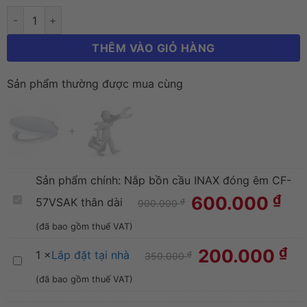
THÊM VÀO GIỎ HÀNG
Sản phẩm thường được mua cùng
+
Sản phẩm chính:
Nắp bồn cầu INAX đóng êm CF-
₫
600.000
Nắp
57VSAK thân dài
₫
900.000
bồn
(đã bao gồm thuế VAT)
cầu
₫
200.000
1
×
Lắp đặt tại nhà
₫
350.000
Lắp
INAX
(đã bao gồm thuế VAT)
đặt
đóng