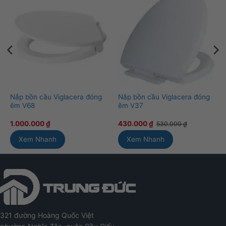
Nắp bồn cầu Viglacera đóng
Nắp bồn cầu Viglacera đóng
êm V68
êm V37
1.000.000
₫
430.000
₫
530.000
₫
Xem Nhanh
Xem Nhanh
321 đường Hoàng Quốc Việt