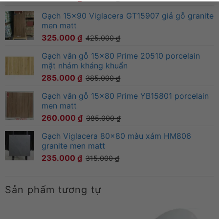
Gạch 15x90 Viglacera GT15907 giả gỗ granite
men matt
325.000
₫
425.000
₫
Gạch vân gỗ 15x80 Prime 20510 porcelain
mặt nhám kháng khuẩn
285.000
₫
385.000
₫
Gạch vân gỗ 15x80 Prime YB15801 porcelain
men matt
260.000
₫
385.000
₫
Gạch Viglacera 80x80 màu xám HM806
granite men matt
235.000
₫
315.000
₫
Sản phẩm tương tự