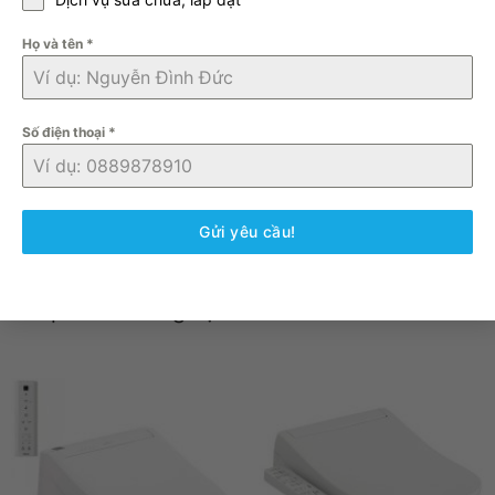
Dễ dàng lắp đặt cũng như tháo rời để vệ sinh sản phẩm
Họ và tên
*
Bảo hành 24 tháng kể từ ngày mua
Được sản xuất trên dây truyền công nghệ Đài Loan tại
Việt Nam
Số điện thoại
*
Gửi yêu cầu!
Sản phẩm tương tự