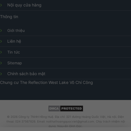
Nội quy cửa hàng
Thông tin
Giới thiệu
Liên hệ
Tin tức
Sitemap
Chính sách bảo mật
Chung cư
The Reflection West Lake
Võ Chí Công
© 2026 Công ty TNHH Hồng Huệ. Địa chỉ: 321 đường Hoàng Quốc Việt, Hà nội. Điện
thoại: 024 37567826. Email: noithathoangquocviet@gmail.com. Chịu trách nhiệm nội
dung: Nguyễn Đình Đức.