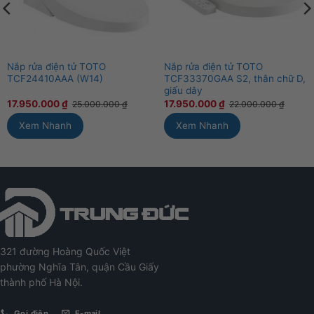
Nắp rửa điện tử TOTO
Nắp rửa điện tử TOTO
TCF24410AAA (W14)
TCF33370GAA S2, thân chữ D,
giấu dây
17.950.000
₫
17.950.000
₫
25.000.000
₫
22.000.000
₫
Xem Nhanh
Xem Nhanh
321 đường Hoàng Quốc Việt
phường Nghĩa Tân, quận Cầu Giấy
thành phố Hà Nội.
Gọi điện
E-mail