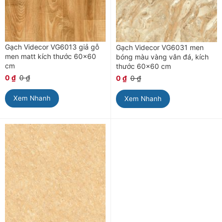
Gạch Videcor VG6013 giả gỗ
Gạch Videcor VG6031 men
men matt kích thước 60×60
bóng màu vàng vân đá, kích
cm
thước 60×60 cm
0
₫
0
₫
0
₫
0
₫
Xem Nhanh
Xem Nhanh