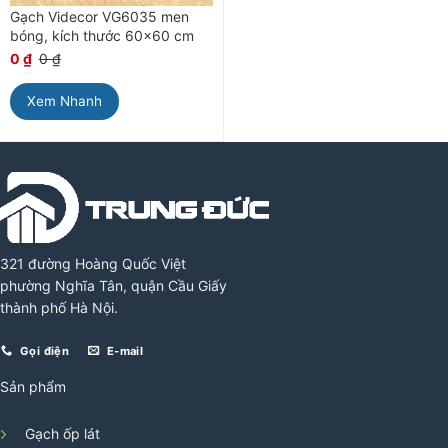
Gạch Videcor VG6035 men
bóng, kích thước 60×60 cm
0
₫
0
₫
Xem Nhanh
321 đường Hoàng Quốc Việt
phường Nghĩa Tân, quận Cầu Giấy
thành phố Hà Nội.
Gọi điện
E-mail
Sản phẩm
Gạch ốp lát