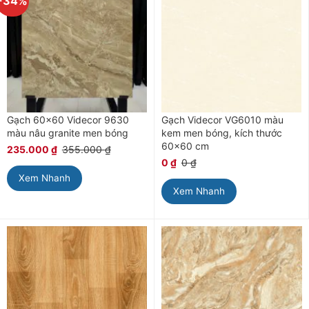
-34%
Gạch 60×60 Videcor 9630
Gạch Videcor VG6010 màu
màu nâu granite men bóng
kem men bóng, kích thước
60×60 cm
235.000
₫
355.000
₫
0
₫
0
₫
Xem Nhanh
Xem Nhanh