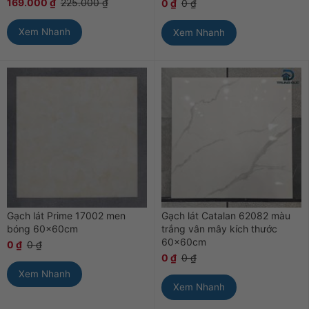
169.000
₫
225.000
₫
0
₫
0
₫
Xem Nhanh
Xem Nhanh
Gạch lát Prime 17002 men
Gạch lát Catalan 62082 màu
bóng 60x60cm
trắng vân mây kích thước
60x60cm
0
₫
0
₫
0
₫
0
₫
Xem Nhanh
Xem Nhanh