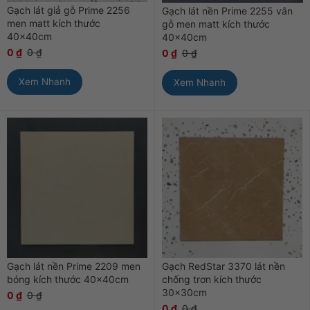
Gạch lát giả gỗ Prime 2256
Gạch lát nền Prime 2255 vân
men matt kích thước
gỗ men matt kích thước
40x40cm
40x40cm
0
₫
0
₫
0
₫
0
₫
Xem Nhanh
Xem Nhanh
Gạch lát nền Prime 2209 men
Gạch RedStar 3370 lát nền
bóng kích thước 40x40cm
chống trơn kích thước
30x30cm
0
₫
0
₫
0
₫
0
₫