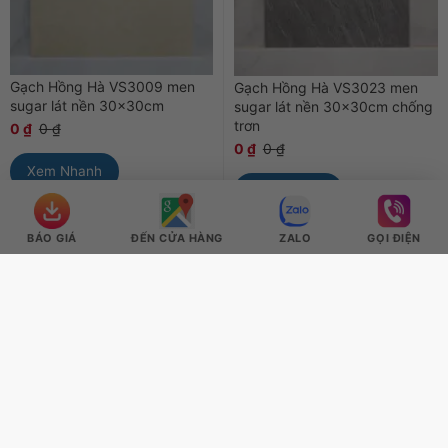
Gạch Hồng Hà VS3009 men
Gạch Hồng Hà VS3023 men
sugar lát nền 30x30cm
sugar lát nền 30x30cm chống
trơn
0
₫
0
₫
0
₫
0
₫
Xem Nhanh
Xem Nhanh
BÁO GIÁ
ĐẾN CỬA HÀNG
ZALO
GỌI ĐIỆN