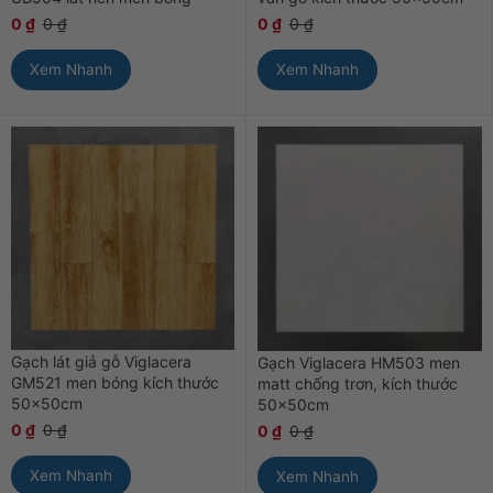
0
₫
0
₫
0
₫
0
₫
Xem Nhanh
Xem Nhanh
Gạch lát giả gỗ Viglacera
Gạch Viglacera HM503 men
GM521 men bóng kích thước
matt chống trơn, kích thước
50x50cm
50x50cm
0
₫
0
₫
0
₫
0
₫
Xem Nhanh
Xem Nhanh