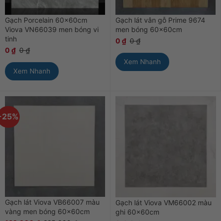
Gạch Porcelain 60x60cm
Gạch lát vân gỗ Prime 9674
Viova VN66039 men bóng vi
men bóng 60x60cm
tinh
0
₫
0
₫
0
₫
0
₫
Xem Nhanh
Xem Nhanh
-25%
Gạch lát Viova VB66007 màu
Gạch lát Viova VM66002 màu
vàng men bóng 60x60cm
ghi 60x60cm