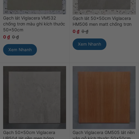
Gạch lát Viglacera VM532
Gạch lát 50x50cm Viglacera
chống trơn màu ghi kích thước
HM506 men matt chống trơn
50x50cm
0
₫
0
₫
0
₫
0
₫
Xem Nhanh
Xem Nhanh
Gạch 50x50cm Viglacera
Gạch Viglacera GM505 lát nền
UB504 lát nền men bóng
vân gỗ kích thước 50x50cm