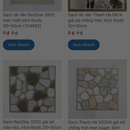
Gạch lát nền RedStar 3862
Gạch lát nền Thanh Hà D814
men matt kích thước
giả sỏi chống trơn, kích thước
30x30cm (334882)
30x30cm
0
₫
0
₫
0
₫
0
₫
Xem Nhanh
Xem Nhanh
Gạch RedStar 3303 giả sỏi
Gạch Thanh Hà SG304 giả sỏi
màu nâu, kích thước 30x30cm
chống trơn men sugar, kích