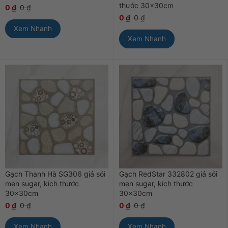
thước 30x30cm
0
₫
0
₫
0
₫
0
₫
Xem Nhanh
Xem Nhanh
Gạch Thanh Hà SG306 giả sỏi
Gạch RedStar 332802 giả sỏi
men sugar, kích thước
men sugar, kích thước
30x30cm
30x30cm
0
₫
0
₫
0
₫
0
₫
Xem Nhanh
Xem Nhanh