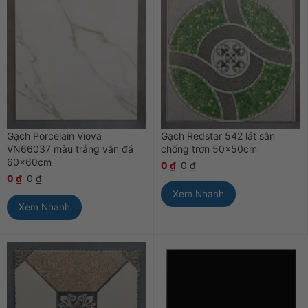
Gạch Porcelain Viova
Gạch Redstar 542 lát sân
VN66037 màu trắng vân đá
chống trơn 50x50cm
60x60cm
0
₫
0
₫
0
₫
0
₫
Xem Nhanh
Xem Nhanh