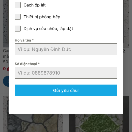
Gạch ốp lát
Thiết bị phòng bếp
Dịch vụ sửa chữa, lắp đặt
Họ và tên
*
Gạch Prime 2626 men bóng
Gạch lát sân Hồng Hà SV952
màu kem, kích thước
giả sỏi màu ghi, kích thước
50x50cm
40x40cm
Số điện thoại
*
0
₫
0
₫
0
₫
0
₫
Xem Nhanh
Xem Nhanh
Gửi yêu cầu!