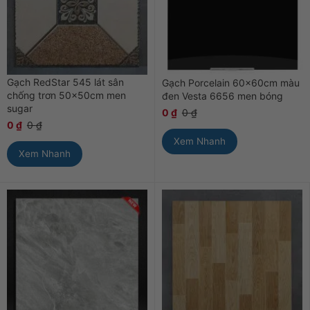
Gạch RedStar 545 lát sân
Gạch Porcelain 60x60cm màu
chống trơn 50x50cm men
đen Vesta 6656 men bóng
sugar
0
₫
0
₫
0
₫
0
₫
Xem Nhanh
Xem Nhanh