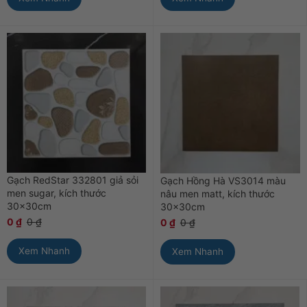
Gạch RedStar 332801 giả sỏi
Gạch Hồng Hà VS3014 màu
men sugar, kích thước
nâu men matt, kích thước
30x30cm
30x30cm
0
₫
0
₫
0
₫
0
₫
Xem Nhanh
Xem Nhanh