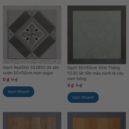
Gạch RedStar 552850 lát sân
Gạch 50x50cm Vĩnh Thắng
vườn 50x50cm men sugar
5530 lát nền màu xanh lá cây
men bóng
0
₫
0
₫
0
₫
0
₫
Xem Nhanh
Xem Nhanh