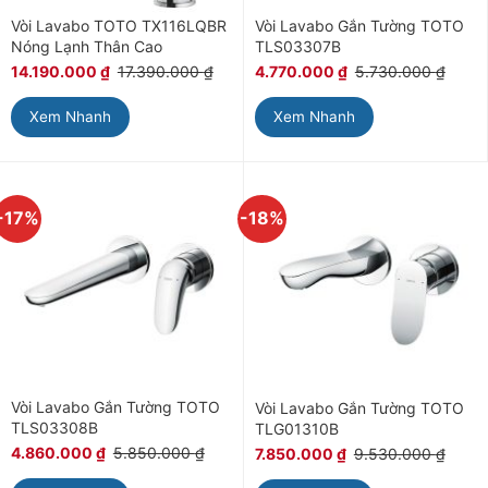
Vòi Lavabo TOTO TX116LQBR
Vòi Lavabo Gắn Tường TOTO
Nóng Lạnh Thân Cao
TLS03307B
14.190.000
₫
17.390.000
₫
4.770.000
₫
5.730.000
₫
Xem Nhanh
Xem Nhanh
-17%
-18%
Vòi Lavabo Gắn Tường TOTO
Vòi Lavabo Gắn Tường TOTO
TLS03308B
TLG01310B
4.860.000
₫
5.850.000
₫
7.850.000
₫
9.530.000
₫