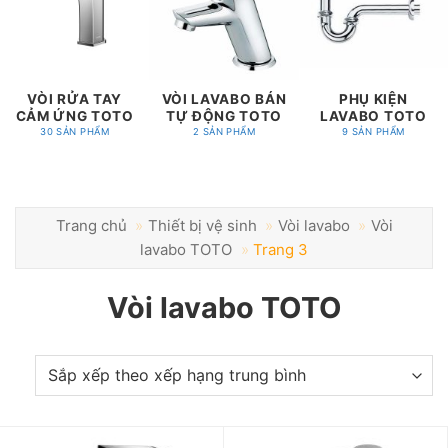
VÒI RỬA TAY
VÒI LAVABO BÁN
PHỤ KIỆN
CẢM ỨNG TOTO
TỰ ĐỘNG TOTO
LAVABO TOTO
30 SẢN PHẨM
2 SẢN PHẨM
9 SẢN PHẨM
Trang chủ
»
Thiết bị vệ sinh
»
Vòi lavabo
»
Vòi
lavabo TOTO
»
Trang 3
Vòi lavabo TOTO