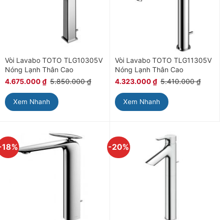
Vòi Lavabo TOTO TLG10305V
Vòi Lavabo TOTO TLG11305V
Nóng Lạnh Thân Cao
Nóng Lạnh Thân Cao
4.675.000
₫
5.850.000
₫
4.323.000
₫
5.410.000
₫
Xem Nhanh
Xem Nhanh
-18%
-20%