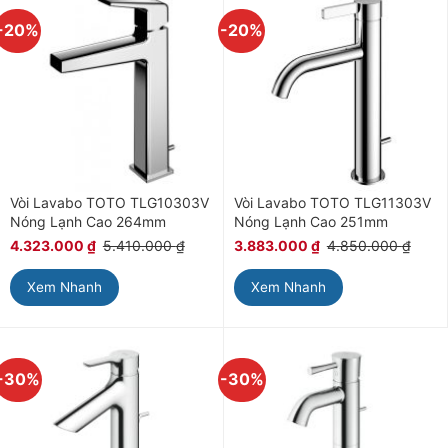
-20%
-20%
Vòi Lavabo TOTO TLG10303V
Vòi Lavabo TOTO TLG11303V
Nóng Lạnh Cao 264mm
Nóng Lạnh Cao 251mm
4.323.000
₫
5.410.000
₫
3.883.000
₫
4.850.000
₫
Xem Nhanh
Xem Nhanh
-30%
-30%