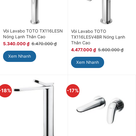
Vòi Lavabo TOTO TX116LESN
Vòi Lavabo TOTO
Nóng Lạnh Thân Cao
TX116LESV4BR Nóng Lạnh
Thân Cao
5.340.000
₫
6.470.000
₫
4.477.000
₫
5.600.000
₫
Xem Nhanh
Xem Nhanh
-18%
-17%