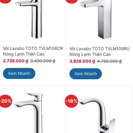
Vòi Lavabo TOTO TVLM106CR
Vòi Lavabo TOTO TVLM109RU
Nóng Lạnh Thân Cao
Nóng Lạnh Thân Cao
2.739.000
₫
3.430.000
₫
3.828.000
₫
4.790.000
₫
Xem Nhanh
Xem Nhanh
-20%
-18%