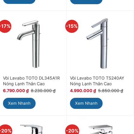
-17%
-15%
Vòi Lavabo TOTO DL345A1R
Vòi Lavabo TOTO TS240AY
Nóng Lạnh Thân Cao
Nóng Lạnh Thân Cao
6.790.000
₫
8.230.000
₫
4.990.000
₫
5.850.000
₫
Xem Nhanh
Xem Nhanh
-20%
-20%