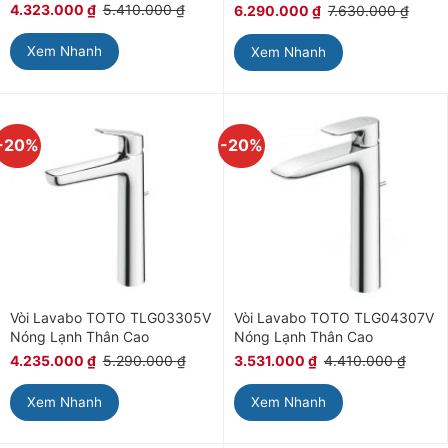
4.323.000
₫
5.410.000
₫
6.290.000
₫
7.630.000
₫
Xem Nhanh
Xem Nhanh
-20%
-20%
Vòi Lavabo TOTO TLG03305V
Vòi Lavabo TOTO TLG04307V
Nóng Lạnh Thân Cao
Nóng Lạnh Thân Cao
4.235.000
₫
5.290.000
₫
3.531.000
₫
4.410.000
₫
Xem Nhanh
Xem Nhanh