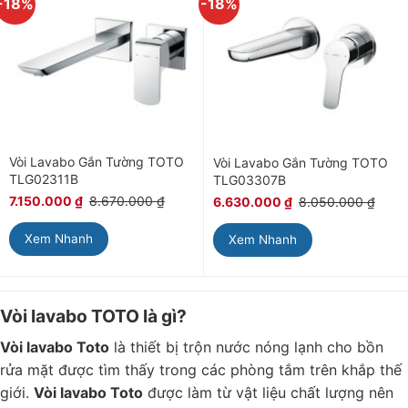
-18%
-18%
Vòi Lavabo Gắn Tường TOTO
Vòi Lavabo Gắn Tường TOTO
TLG02311B
TLG03307B
7.150.000
₫
8.670.000
₫
6.630.000
₫
8.050.000
₫
Xem Nhanh
Xem Nhanh
Vòi lavabo TOTO là gì?
Vòi lavabo Toto
là thiết bị trộn nước nóng lạnh cho bồn
rửa mặt được tìm thấy trong các phòng tắm trên khắp thế
giới.
Vòi lavabo Toto
được làm từ vật liệu chất lượng nên