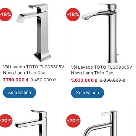
-18%
-18%
Vòi Lavabo TOTO TLG08305V
Vòi Lavabo TOTO TLG09305V
Nóng Lạnh Thân Cao
Nóng Lạnh Thân Cao
7.780.000
₫
9.450.000
₫
5.630.000
₫
6.830.000
₫
Xem Nhanh
Xem Nhanh
-20%
-20%