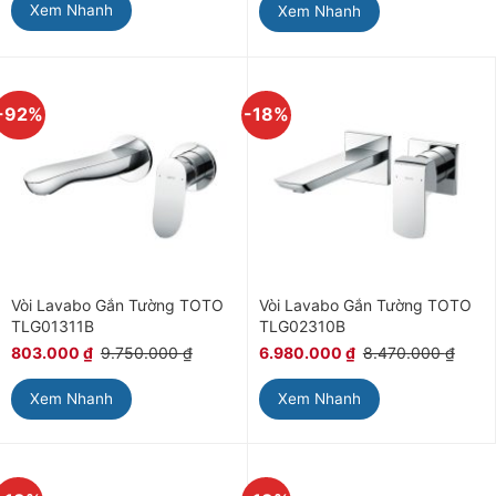
Xem Nhanh
Xem Nhanh
-92%
-18%
Vòi Lavabo Gắn Tường TOTO
Vòi Lavabo Gắn Tường TOTO
TLG01311B
TLG02310B
803.000
₫
9.750.000
₫
6.980.000
₫
8.470.000
₫
Xem Nhanh
Xem Nhanh