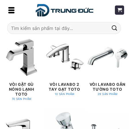
Skip
to
content
Tìm
kiếm:
VÒI GẬT GÙ
VÒI LAVABO 2
VÒI LAVABO GẮN
NÓNG LẠNH
TAY GẠT TOTO
TƯỜNG TOTO
TOTO
10 SẢN PHẨM
29 SẢN PHẨM
70 SẢN PHẨM