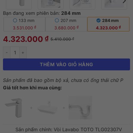
Bạn đang xem phiên bản:
284 mm
Vòi Lavabo TOTO TLG02307V Nóng Lạnh Thâ
133 mm
207 mm
284 mm
₫
₫
₫
3.531.000
3.680.000
4.323.000
4.323.000
₫
5.410.000
₫
THÊM VÀO GIỎ HÀNG
Sản phẩm đã bao gồm bộ xả, chưa có ống thải chữ P
Giá tốt hơn khi mua cùng:
+
+
Sản phẩm chính:
Vòi Lavabo TOTO TLG02307V