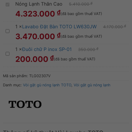
Nóng Lạnh Thân Cao
₫
5.410.000
Vòi
₫
4.323.000
(đã bao gồm thuế VAT)
Lavabo
TOTO
1
×
Lavabo Đặt Bàn TOTO LW630JW
₫
4.170.000
Lavabo
TLG02307V
₫
3.470.000
(đã bao gồm thuế VAT)
Đặt
Nóng
1
×
Đuôi chữ P inox SP-01
₫
350.000
Bàn
Lạnh
Đuôi
₫
200.000
(đã bao gồm thuế VAT)
TOTO
Thân
chữ
LW630JW
Cao
P
Mã sản phẩm:
TLG02307V
inox
Danh mục:
Vòi gật gù nóng lạnh TOTO
,
Vòi gật gù nóng lạnh
SP-
01