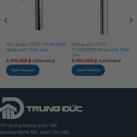
Vòi Lavabo TOTO TVLM112NS
Vòi Lavabo TOTO
Nóng Lạnh Thân Cao
TLS03305V Nóng Lạnh Thân
Cao
2.310.000
₫
2.563.000
₫
2.820.000
₫
3.200.000
₫
Xem Nhanh
Xem Nhanh
321 đường Hoàng Quốc Việt
phường Nghĩa Tân, quận Cầu Giấy