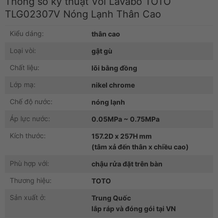
Thông số kỹ thuật Vòi Lavabo TOTO
TLG02307V Nóng Lạnh Thân Cao
Kiểu dáng:
thân cao
Loại vòi:
gật gù
Chất liệu:
lõi bằng đồng
Lớp mạ:
nikel chrome
Chế độ nước:
nóng lạnh
Áp lực nước:
0.05MPa ~ 0.75MPa
Kích thước:
157.2D x 257H mm
(tâm xả đến thân x chiều cao)
Phù hợp với:
chậu rửa đặt trên bàn
Thương hiệu:
TOTO
Sản xuất ở:
Trung Quốc
lắp ráp và đóng gói tại VN