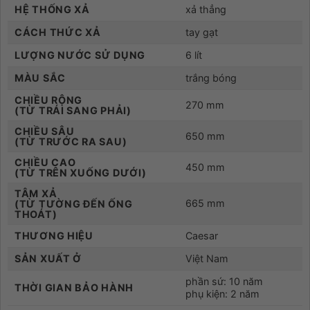
HỆ THỐNG XẢ
xả thẳng
CÁCH THỨC XẢ
tay gạt
LƯỢNG NƯỚC SỬ DỤNG
6 lít
MÀU SẮC
trắng bóng
CHIỀU RỘNG
270 mm
(TỪ TRÁI SANG PHẢI)
CHIỀU SÂU
650 mm
(TỪ TRƯỚC RA SAU)
CHIỀU CAO
450 mm
(TỪ TRÊN XUỐNG DƯỚI)
TÂM XẢ
665 mm
(TỪ TƯỜNG ĐẾN ỐNG
THOÁT)
THƯƠNG HIỆU
Caesar
SẢN XUẤT Ở
Việt Nam
phần sứ: 10 năm
THỜI GIAN BẢO HÀNH
phụ kiện: 2 năm