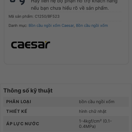
Hãy liên hệ bộ phận hỗ trợ khách hàng
nếu bạn chưa hiểu rõ về sản phẩm.
Mã sản phẩm:
C1250/BF523
Danh mục:
Bồn cầu ngồi xổm Caesar
,
Bồn cầu ngồi xổm
Thông số kỹ thuật
PHÂN LOẠI
bồn cầu ngồi xổm
THIẾT KẾ
hình chữ nhật
1-4kgf/cm² (0.1-
ÁP LỰC NƯỚC
0.4MPa)