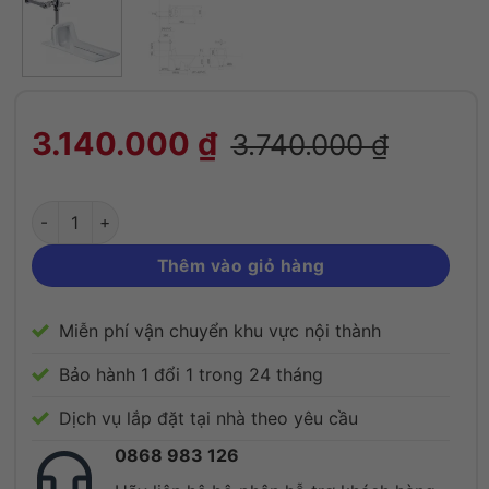
Xí xổm Caesar C1250/BF523 hình chữ nhật
3.140.000
₫
3.740.000
₫
Thêm vào giỏ hàng
Miễn phí vận chuyển khu vực nội thành
Bảo hành 1 đổi 1 trong 24 tháng
Dịch vụ lắp đặt tại nhà theo yêu cầu
0868 983 126