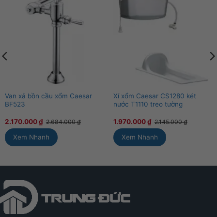
Van xả bồn cầu xổm Caesar
Xí xổm Caesar CS1280 két
BF523
nước T1110 treo tường
2.170.000
₫
1.970.000
₫
2.684.000
₫
2.145.000
₫
Xem Nhanh
Xem Nhanh