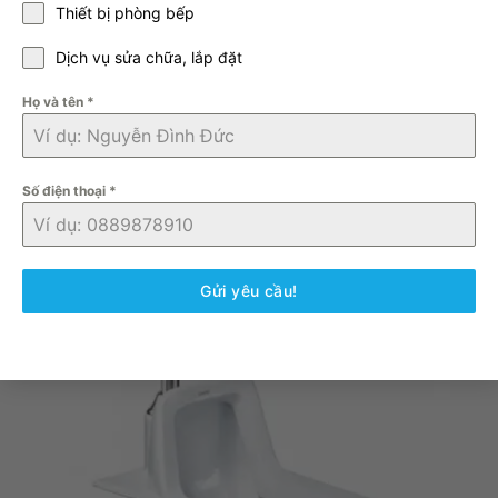
Thiết bị phòng bếp
Bộ sản phẩm đã bao gồm:
Dịch vụ sửa chữa, lắp đặt
Bồn cầu ngồi xổm bằng sứ: C1250
Họ và tên
*
Bộ van xả: BF523
Số điện thoại
*
Gửi yêu cầu!