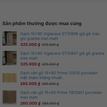
Sản phẩm thường được mua cùng
Gạch 15x90 Viglacera GT15908 giả gỗ màu
ghi granite men matt
325.000
₫
425.000
₫
Gạch 15x90 Viglacera GT15907 giả gỗ granite
men matt
325.000
₫
425.000
₫
Gạch vân gỗ 15x80 Prime 20510 porcelain
mặt nhám kháng khuẩn
285.000
₫
385.000
₫
Gạch vân gỗ 15x80 Prime YB15801 porcelain
men matt
260.000
₫
385.000
₫