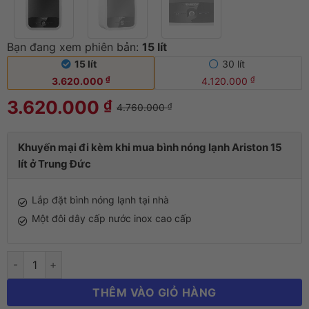
Bạn đang xem phiên bản:
15 lít
Bình nóng lạnh Ariston 15 lít AN2 15 LUX 2.5 
15 lít
30 lít
₫
₫
3.620.000
4.120.000
3.620.000
₫
4.760.000
₫
Khuyến mại đi kèm khi mua bình nóng lạnh Ariston 15
lít ở Trung Đức
Lắp đặt bình nóng lạnh tại nhà
Một đôi dây cấp nước inox cao cấp
THÊM VÀO GIỎ HÀNG