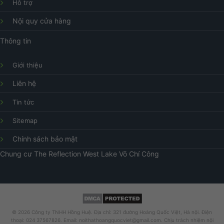
Hỗ trợ
Nội quy cửa hàng
Thông tin
Giới thiệu
Liên hệ
Tin tức
Sitemap
Chính sách bảo mật
Chung cư
The Reflection West Lake
Võ Chí Công
© 2026 Công ty TNHH Hồng Huệ. Địa chỉ: 321 đường Hoàng Quốc Việt, Hà nội. Điện
thoại: 024 37567826. Email: noithathoangquocviet@gmail.com. Chịu trách nhiệm nội